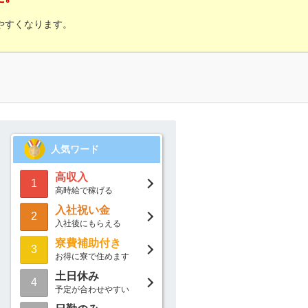
やすくなります。
人気ワード
高収入
1
高時給で稼げる
入社祝い金
2
入社後にもらえる
寮費補助付き
3
お得に寮で住めます
土日休み
4
予定が合わせやすい