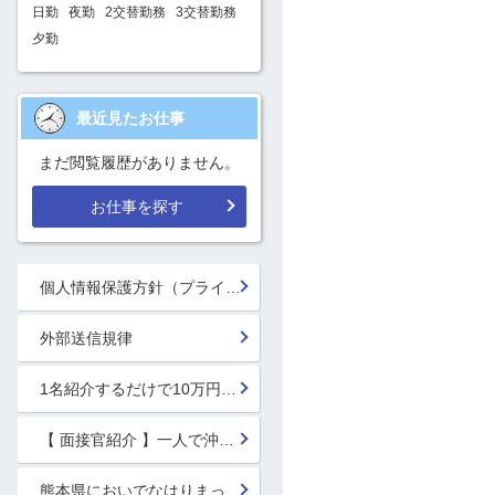
日勤
夜勤
2交替勤務
3交替勤務
夕勤
最近見たお仕事
まだ閲覧履歴がありません。
お仕事を探す
個人情報保護方針（プライバシーポリシー）
外部送信規律
1名紹介するだけで10万円GET!!★
【 面接官紹介 】一人で沖縄行っちゃう系面接官 鈴木 楓
熊本県においでなはりまっせ!