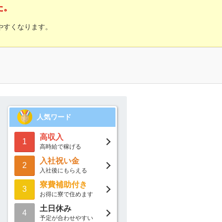
た。
やすくなります。
人気ワード
高収入
1
高時給で稼げる
入社祝い金
2
入社後にもらえる
寮費補助付き
3
お得に寮で住めます
土日休み
4
予定が合わせやすい