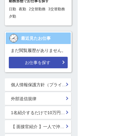
勤務形態でお仕事を探す
日勤
夜勤
2交替勤務
3交替勤務
夕勤
最近見たお仕事
まだ閲覧履歴がありません。
お仕事を探す
個人情報保護方針（プライバシーポリシー）
外部送信規律
1名紹介するだけで10万円GET!!★
【 面接官紹介 】一人で沖縄行っちゃう系面接官 鈴木 楓