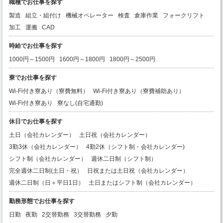
職種でお仕事を探す
製造
組立・組付け
機械オペレーター
検査
倉庫作業
フォークリフト
加工
運搬
CAD
時給でお仕事を探す
1000円～1500円
1600円～1800円
1800円～2500円
寮でお仕事を探す
Wi-Fi付き寮あり（寮費無料）
Wi-Fi付き寮あり（寮費補助あり）
Wi-Fi付き寮あり
寮なし(自宅通勤)
休日でお仕事を探す
土日（会社カレンダー）
土日祝（会社カレンダー）
3勤3休（会社カレンダー）
4勤2休（シフト制・会社カレンダー)
シフト制（会社カレンダー）
週休二日制（シフト制）
完全週休二日制(土日・祝）
日祝または土日祝（会社カレンダー）
週休二日制（日＋平日1日）
土日またはシフト制（会社カレンダー）
勤務形態でお仕事を探す
日勤
夜勤
2交替勤務
3交替勤務
夕勤