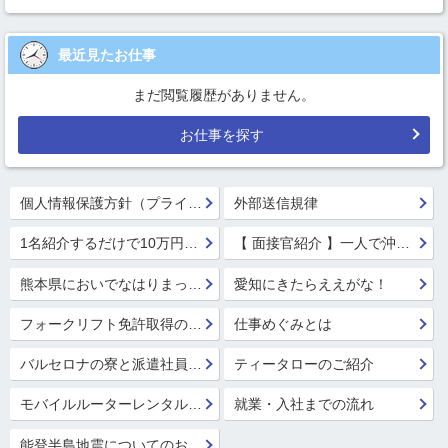
最近見たお仕事
まだ閲覧履歴がありません。
お仕事を探す
個人情報保護方針（プライバシーポリシー）
外部送信規律
1名紹介するだけで10万円GET!!★
【 面接官紹介 】一人で沖縄行っちゃう系面接官 鈴木 楓
熊本県においでなはりまっせ!
愛知にきたらええがな！
フォークリフト免許取得のススメ！
仕事めぐみとは
バルセロナの寮と派遣社員の寮
ティータローのご紹介
モバイルルーターレンタル開始！
就業・入社までの流れ
能登半島地震についてのお見舞い