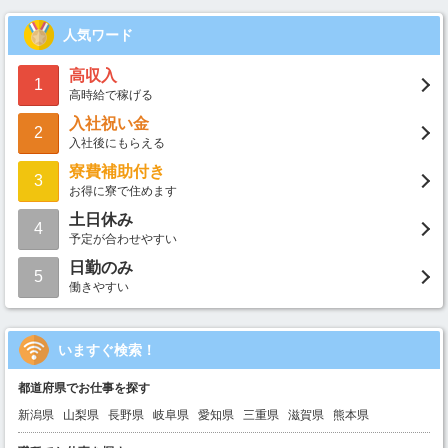
人気ワード
高収入
1
高時給で稼げる
入社祝い金
2
入社後にもらえる
寮費補助付き
3
お得に寮で住めます
土日休み
4
予定が合わせやすい
日勤のみ
5
働きやすい
いますぐ検索！
都道府県でお仕事を探す
新潟県
山梨県
長野県
岐阜県
愛知県
三重県
滋賀県
熊本県