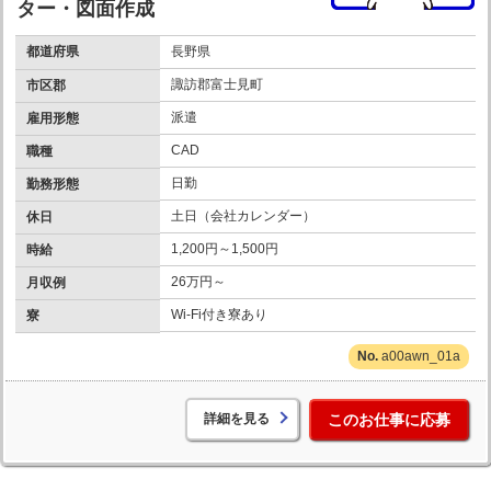
ター・図面作成
都道府県
長野県
諏訪郡富士見町
市区郡
派遣
雇用形態
CAD
職種
日勤
勤務形態
土日（会社カレンダー）
休日
1,200円～1,500円
時給
26万円～
月収例
Wi-Fi付き寮あり
寮
a00awn_01a
詳細を見る
このお仕事に応募