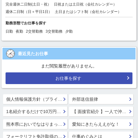
完全週休二日制(土日・祝）
日祝または土日祝（会社カレンダー）
週休二日制（日＋平日1日）
土日またはシフト制（会社カレンダー）
勤務形態でお仕事を探す
日勤
夜勤
2交替勤務
3交替勤務
夕勤
最近見たお仕事
まだ閲覧履歴がありません。
お仕事を探す
個人情報保護方針（プライバシーポリシー）
外部送信規律
1名紹介するだけで10万円GET!!★
【 面接官紹介 】一人で沖縄行っちゃう系面接官 鈴木 楓
熊本県においでなはりまっせ!
愛知にきたらええがな！
フォークリフト免許取得のススメ！
仕事めぐみとは