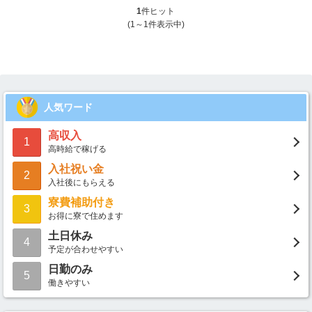
1
件ヒット
(1～1件表示中)
人気ワード
高収入
1
高時給で稼げる
入社祝い金
2
入社後にもらえる
寮費補助付き
3
お得に寮で住めます
土日休み
4
予定が合わせやすい
日勤のみ
5
働きやすい