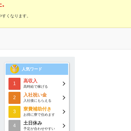
た。
やすくなります。
人気ワード
高収入
1
高時給で稼げる
入社祝い金
2
入社後にもらえる
寮費補助付き
3
お得に寮で住めます
土日休み
4
予定が合わせやすい