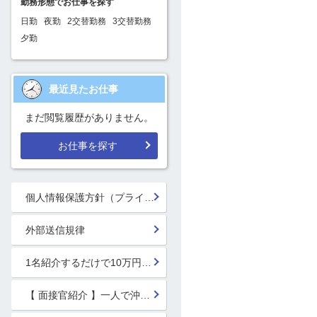
勤務形態でお仕事を探す
日勤
夜勤
2交替勤務
3交替勤務
夕勤
最近見たお仕事
まだ閲覧履歴がありません。
お仕事を探す
個人情報保護方針（プライバシーポリシー）
外部送信規律
1名紹介するだけで10万円GET!!★
【 面接官紹介 】一人で沖縄行っちゃう系面接官 鈴木 楓