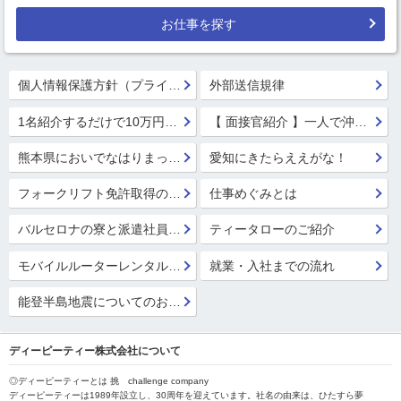
お仕事を探す
個人情報保護方針（プライバシーポリシー）
外部送信規律
1名紹介するだけで10万円GET!!★
【 面接官紹介 】一人で沖縄行っちゃう系面接官 鈴木 楓
熊本県においでなはりまっせ!
愛知にきたらええがな！
フォークリフト免許取得のススメ！
仕事めぐみとは
バルセロナの寮と派遣社員の寮
ティータローのご紹介
モバイルルーターレンタル開始！
就業・入社までの流れ
能登半島地震についてのお見舞い
ディーピーティー株式会社について
◎ディーピーティーとは 挑 challenge company
ディーピーティーは1989年設立し、30周年を迎えています。社名の由来は、ひたすら夢