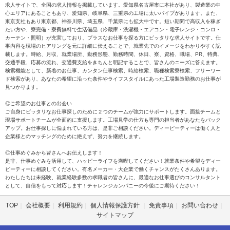
求人サイトで、全国の求人情報を掲載しています。愛知県名古屋市に本社があり、製造業の中
心エリアにあることもあり、愛知県、岐阜県、三重県の工場に太いパイプがあります。また、
東京支社もあり東京都、神奈川県、埼玉県、千葉県にも拡大中です。短い期間で高収入を稼ぎ
たい方や、寮完備・寮費無料で生活備品（冷蔵庫・洗濯機・エアコン・電子レンジ・コンロ・
カーテン・照明）が充実しており、プラスなお仕事を探る方にピッタリな求人サイトです。仕
事内容を現場のヒアリングを元に詳細に伝えることで、就業先でのイメージをわかりやすく記
載します。時給、月収、就業場所、勤務形態、勤務時間、休日、寮、資格、職場、PR、特典、
交通手段、応募の流れ、交通費支給をきちんと明記することで、皆さんのニーズに答えます。
検索機能として、新着のお仕事、カンタン仕事検索、時給検索、職種検索寮検索、フリーワー
ド検索があり、あなたの希望に沿った条件やライフスタイルにあった工場製造勤務のお仕事が
見つかります。
◎ご希望のお仕事との出会い
ご自身にピッタリなお仕事探しのために２つのチームが強力にサポートします。面接チームと
現場サポートチームが全面的に支援します。工場見学の仕方も専門の担当者があなたをバック
アップ。お仕事探しに悩まれている方は、是非ご相談ください。ディーピーティーは働く人と
企業様とのマッチングのために絶えず、努力を継続します。
◎仕事めぐみから皆さんへお伝えします！
是非、仕事めぐみを活用して、ハッピーライフを満喫してください！就業条件や希望をディー
ピーティーに相談してください。有名メーカー・大企業で働くチャンスがたくさんあります。
わたしたちは未経験、就業経験多数の求職者の皆さんに、最適なお仕事選びのコンサルタント
として、自信をもって対応します！チャレンジカンパニーの今後にご期待ください！
TOP
会社概要
利用規約
個人情報保護方針
免責事項
お問い合わせ
サイトマップ