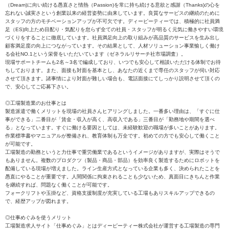
（Dream)に向い続ける愚直さと情熱（Passion)を常に持ち続ける意欲と感謝（Thanks)の心を
忘れない誠実さという創業以来の経営姿勢に由来しています。良質なサービスの継続のために
スタッフの方のモチベーションアップが不可欠です。ディーピーティーでは、積極的に社員満
足（ES)向上ため目配り・気配りを怠らず全ての社員・スタッフが明るく元気に働きやすい環境
づくりをすることに徹底しています。社員満足向上の取り組みが高品質のサービスを生み出し
顧客満足度の向上につながっています。その結果として、人材ソリューション事業愉しく働け
る会社NO.1という栄誉をいただいています（ゼネラルリサーチ社市場調査）。
現場サポートチームも2名～3名で編成しており、いつでも安心して相談いただける体制でお待
ちしております。また、面接も対面を基本とし、あなたの近くまで専任のスタッフが伺い対応
させて頂きます。諸事情により対面が難しい場合も、電話面接にてしっかり説明させて頂くの
で、安心してご応募下さい。
◎工場製造業のお仕事とは
製造派遣で働くメリットを現場の社員さんヒアリングしました。一番多い理由は、「すぐに仕
事ができる」二番目が「賃金・収入が高く、高収入である」三番目が「勤務地や期間を選べ
る」となっています。すぐに働ける要因としては、未経験歓迎の職場が多いことがあります。
作業標準書やマニュアルが整備され、教育体制も万全です。初めての方でも安心して働くこと
が可能です。
工場製造の勤務というと力仕事で重労働業であるというイメージがありますが、実際はそうで
もありません。複数のプロダクツ（製品・商品・部品）を効率良く製造するためにロボットを
配備している現場が増えました。ライン生産方式となっている企業も多く、決められたことを
愚直にやることが重要です。人間関係に拘束されることも少ないため、真面目にきちんと作業
を継続すれば、問題なく働くことが可能です。
フォークリフトや玉掛など、資格支援制度が充実している工場もありスキルアップできるの
で、経歴アップが図れます。
◎仕事めぐみを使うメリット
工場製造求人サイト「仕事めぐみ」とはディーピーティー株式会社が運営する工場製造の専門