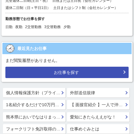
完全週休二日制(土日・祝）
日祝または土日祝（会社カレンダー）
週休二日制（日＋平日1日）
土日またはシフト制（会社カレンダー）
勤務形態でお仕事を探す
日勤
夜勤
2交替勤務
3交替勤務
夕勤
最近見たお仕事
まだ閲覧履歴がありません。
お仕事を探す
個人情報保護方針（プライバシーポリシー）
外部送信規律
1名紹介するだけで10万円GET!!★
【 面接官紹介 】一人で沖縄行っちゃう系面接官 鈴木 楓
熊本県においでなはりまっせ!
愛知にきたらええがな！
フォークリフト免許取得のススメ！
仕事めぐみとは