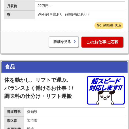
22万円～
月収例
Wi-Fi付き寮あり（寮費補助あり）
寮
a00all_01a
詳細を見る
このお仕事に応募
食品
体を動かし、リフトで運ぶ、
バランスよく働けるお仕事！/
調味料の仕分け・リフト運搬
都道府県
愛知県
常滑市
市区郡
派遣