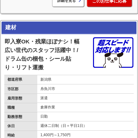
詳細を見る
このお仕事に応募
建材
即入寮OK・残業ほぼナシ！幅
広い世代のスタッフ活躍中！/
ドラム缶の梱包・シール貼
り・リフト運搬
都道府県
新潟県
糸魚川市
市区郡
派遣
雇用形態
倉庫作業
職種
日勤
勤務形態
週休二日制（日＋平日1日）
休日
1,400円～1,750円
時給