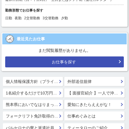
勤務形態でお仕事を探す
日勤
夜勤
2交替勤務
3交替勤務
夕勤
最近見たお仕事
まだ閲覧履歴がありません。
お仕事を探す
個人情報保護方針（プライバシーポリシー）
外部送信規律
1名紹介するだけで10万円GET!!★
【 面接官紹介 】一人で沖縄行っちゃう系面接官 鈴木 楓
熊本県においでなはりまっせ!
愛知にきたらええがな！
フォークリフト免許取得のススメ！
仕事めぐみとは
バルセロナの寮と派遣社員の寮
ティータローのご紹介