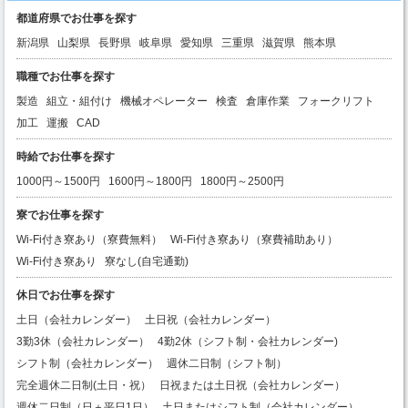
都道府県でお仕事を探す
新潟県
山梨県
長野県
岐阜県
愛知県
三重県
滋賀県
熊本県
職種でお仕事を探す
製造
組立・組付け
機械オペレーター
検査
倉庫作業
フォークリフト
加工
運搬
CAD
時給でお仕事を探す
1000円～1500円
1600円～1800円
1800円～2500円
寮でお仕事を探す
Wi-Fi付き寮あり（寮費無料）
Wi-Fi付き寮あり（寮費補助あり）
Wi-Fi付き寮あり
寮なし(自宅通勤)
休日でお仕事を探す
土日（会社カレンダー）
土日祝（会社カレンダー）
3勤3休（会社カレンダー）
4勤2休（シフト制・会社カレンダー)
シフト制（会社カレンダー）
週休二日制（シフト制）
完全週休二日制(土日・祝）
日祝または土日祝（会社カレンダー）
週休二日制（日＋平日1日）
土日またはシフト制（会社カレンダー）