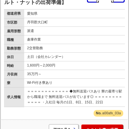
ルト・ナットの出荷準備】
都道府県
愛知県
丹羽郡大口町
市区郡
派遣
雇用形態
倉庫作業
職種
2交替勤務
勤務形態
土日（会社カレンダー）
休日
1,600円～2,000円
時給
35万円～
月収例
Wi-Fi付き寮あり
寮
＝＝＝＝＝＝＝＝＝＝＝＝ ◆無料送迎バスあり 寮の最寄り駅
から職場まで 無料送迎バスが出ています◎ ＝＝＝＝＝＝＝＝
求人情報
＝＝＝＝ ・入社日 毎月の1日、8日、15日、22日
a00afx_03a