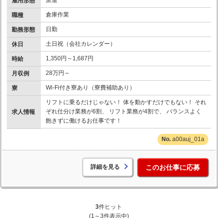
雇用形態
倉庫作業
職種
日勤
勤務形態
土日祝（会社カレンダー）
休日
1,350円～1,687円
時給
28万円～
月収例
Wi-Fi付き寮あり（寮費補助あり）
寮
リフトに乗るだけじゃない！ 体を動かすだけでもない！ それ
ぞれ仕分け業務が6割、 リフト業務が4割で、 バランスよく
求人情報
飽きずに働けるお仕事です！
a00auj_01a
詳細を見る
このお仕事に応募
3
件ヒット
(1～3件表示中)