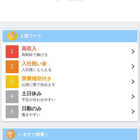
人気ワード
高収入
1
高時給で稼げる
入社祝い金
2
入社後にもらえる
寮費補助付き
3
お得に寮で住めます
土日休み
4
予定が合わせやすい
日勤のみ
5
働きやすい
いますぐ検索！