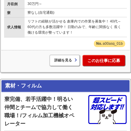
30万円～
月収例
寮なし(自宅通勤)
寮
リフトの経験が活かせる 倉庫内での作業を募集中！ 40代～
60代の方も多数活躍中！ 日勤のみで、年齢に関係なく 長く
求人情報
働ける環境が整っています！
a00asq_01b
詳細を見る
このお仕事に応募
素材・フィルム
寮完備、若手活躍中！明るい
仲間とチームで協力して働く
職場！/フィルム加工機械オペ
レーター