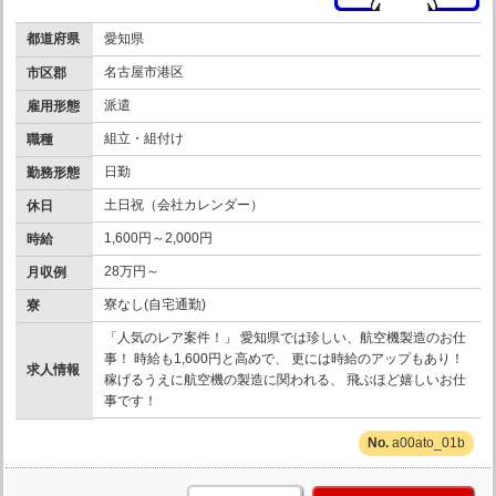
都道府県
愛知県
名古屋市港区
市区郡
派遣
雇用形態
組立・組付け
職種
日勤
勤務形態
土日祝（会社カレンダー）
休日
1,600円～2,000円
時給
28万円～
月収例
寮なし(自宅通勤)
寮
「人気のレア案件！」 愛知県では珍しい、航空機製造のお仕
事！ 時給も1,600円と高めで、 更には時給のアップもあり！
求人情報
稼げるうえに航空機の製造に関われる、 飛ぶほど嬉しいお仕
事です！
a00ato_01b