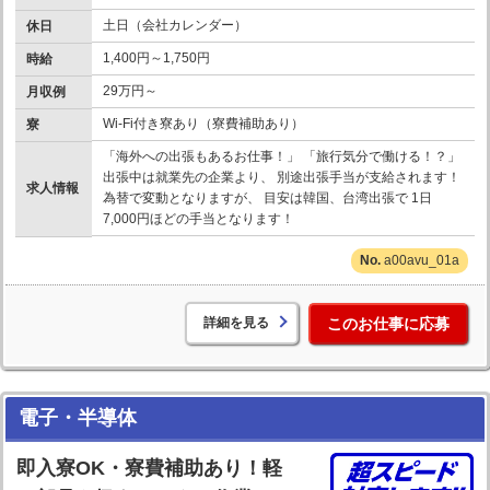
土日（会社カレンダー）
休日
1,400円～1,750円
時給
29万円～
月収例
Wi-Fi付き寮あり（寮費補助あり）
寮
「海外への出張もあるお仕事！」 「旅行気分で働ける！？」
出張中は就業先の企業より、 別途出張手当が支給されます！
求人情報
為替で変動となりますが、 目安は韓国、台湾出張で 1日
7,000円ほどの手当となります！
a00avu_01a
詳細を見る
このお仕事に応募
電子・半導体
即入寮OK・寮費補助あり！軽