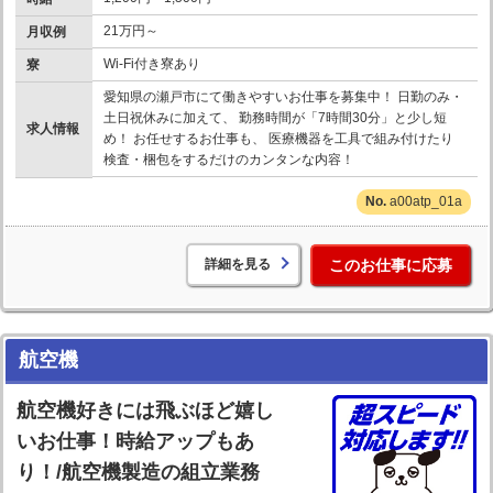
21万円～
月収例
Wi-Fi付き寮あり
寮
愛知県の瀬戸市にて働きやすいお仕事を募集中！ 日勤のみ・
土日祝休みに加えて、 勤務時間が「7時間30分」と少し短
求人情報
め！ お任せするお仕事も、 医療機器を工具で組み付けたり
検査・梱包をするだけのカンタンな内容！
a00atp_01a
詳細を見る
このお仕事に応募
航空機
航空機好きには飛ぶほど嬉し
いお仕事！時給アップもあ
り！/航空機製造の組立業務