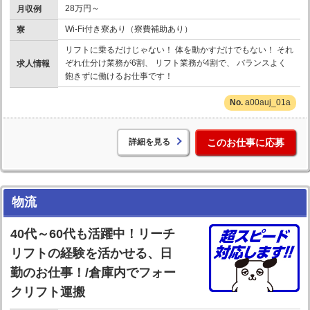
28万円～
月収例
Wi-Fi付き寮あり（寮費補助あり）
寮
リフトに乗るだけじゃない！ 体を動かすだけでもない！ それ
ぞれ仕分け業務が6割、 リフト業務が4割で、 バランスよく
求人情報
飽きずに働けるお仕事です！
a00auj_01a
詳細を見る
このお仕事に応募
物流
40代～60代も活躍中！リーチ
リフトの経験を活かせる、日
勤のお仕事！/倉庫内でフォー
クリフト運搬