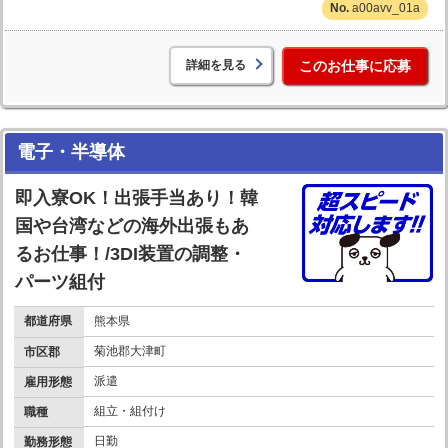
a00avv_01a
詳細を見る
このお仕事に応募
電子・半導体
即入寮OK！出張手当あり！韓
国や台湾などの海外出張もあ
るお仕事！/3DI装置の調整・
パーツ組付
都道府県
熊本県
菊池郡大津町
市区郡
派遣
雇用形態
組立・組付け
職種
日勤
勤務形態