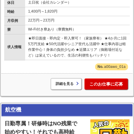
土日祝（会社カレンダー）
休日
1,400円～1,820円
時給
22万円～23万円
月収例
Wi-Fi付き寮あり（寮費無料）
寮
★即日面接・即内定・即入寮可！（家族寮有） ★4か月に1回
5万円支給 ★50代活躍やシニア世代も活躍中 ★仕事内容は軽
求人情報
作業中心！身体の負担少なめ ★近隣エリア（御殿場付近な
ど）は栄えているので、生活の利便性もバッチリ！
a00awo_01a
詳細を見る
このお仕事に応募
航空機
日勤専属！研修時はNO残業で
始めやすい！それでも高時給