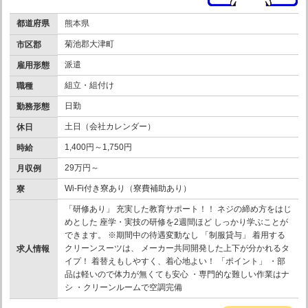
都道府県
熊本県
菊池郡大津町
市区郡
派遣
雇用形態
組立・組付け
職種
日勤
勤務形態
土日（会社カレンダー）
休日
1,400円～1,750円
時給
29万円～
月収例
Wi-Fi付き寮あり（寮費補助あり）
寮
「研修あり」 充実した教育サポート！！ ネジの締め方をはじ
めとした 座学・実技の研修を2週間ほど しっかり学ぶことが
できます。 ※期間中の待遇変動なし 「制服貸与」 着用する
クリーンスーツは、 メーカー共同開発した上下が分かれるタ
求人情報
イプ！ 着替えもしやすく、着心地よい！ 「ポイント」 ・部
品は軽いので体力が無くても安心 ・専門的な難しい作業はナ
シ ・クリーンルームで空調完備