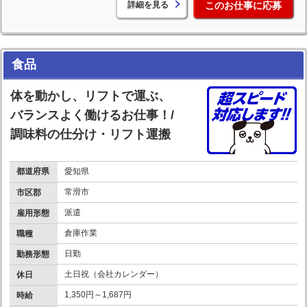
詳細を見る
このお仕事に応募
食品
体を動かし、リフトで運ぶ、
バランスよく働けるお仕事！/
調味料の仕分け・リフト運搬
都道府県
愛知県
常滑市
市区郡
派遣
雇用形態
倉庫作業
職種
日勤
勤務形態
土日祝（会社カレンダー）
休日
1,350円～1,687円
時給