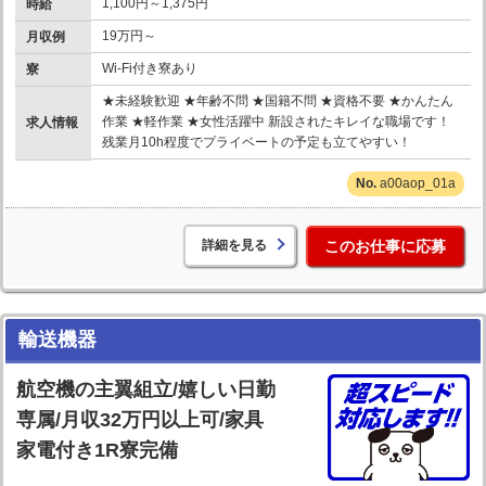
1,100円～1,375円
時給
19万円～
月収例
Wi-Fi付き寮あり
寮
★未経験歓迎 ★年齢不問 ★国籍不問 ★資格不要 ★かんたん
作業 ★軽作業 ★女性活躍中 新設されたキレイな職場です！
求人情報
残業月10h程度でプライベートの予定も立てやすい！
a00aop_01a
詳細を見る
このお仕事に応募
輸送機器
航空機の主翼組立/嬉しい日勤
専属/月収32万円以上可/家具
家電付き1R寮完備