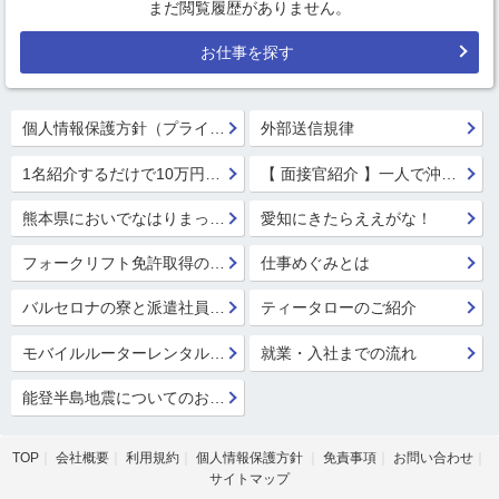
まだ閲覧履歴がありません。
お仕事を探す
個人情報保護方針（プライバシーポリシー）
外部送信規律
1名紹介するだけで10万円GET!!★
【 面接官紹介 】一人で沖縄行っちゃう系面接官 鈴木 楓
熊本県においでなはりまっせ!
愛知にきたらええがな！
フォークリフト免許取得のススメ！
仕事めぐみとは
バルセロナの寮と派遣社員の寮
ティータローのご紹介
モバイルルーターレンタル開始！
就業・入社までの流れ
能登半島地震についてのお見舞い
TOP
会社概要
利用規約
個人情報保護方針
免責事項
お問い合わせ
サイトマップ