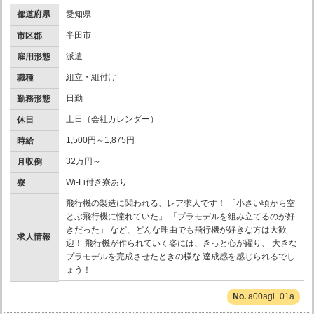
都道府県
愛知県
半田市
市区郡
派遣
雇用形態
組立・組付け
職種
日勤
勤務形態
土日（会社カレンダー）
休日
1,500円～1,875円
時給
32万円～
月収例
Wi-Fi付き寮あり
寮
飛行機の製造に関われる、レア求人です！ 「小さい頃から空
とぶ飛行機に憧れていた」 「プラモデルを組み立てるのが好
きだった」 など、どんな理由でも飛行機が好きな方は大歓
求人情報
迎！ 飛行機が作られていく姿には、きっと心が躍り、 大きな
プラモデルを完成させたときの様な 達成感を感じられるでし
ょう！
a00agi_01a