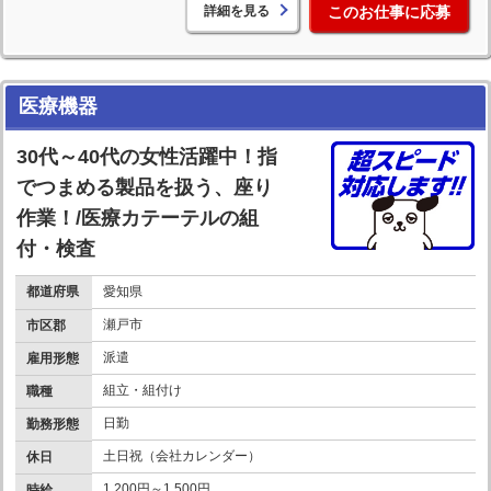
詳細を見る
このお仕事に応募
医療機器
30代～40代の女性活躍中！指
でつまめる製品を扱う、座り
作業！/医療カテーテルの組
付・検査
都道府県
愛知県
瀬戸市
市区郡
派遣
雇用形態
組立・組付け
職種
日勤
勤務形態
土日祝（会社カレンダー）
休日
1,200円～1,500円
時給