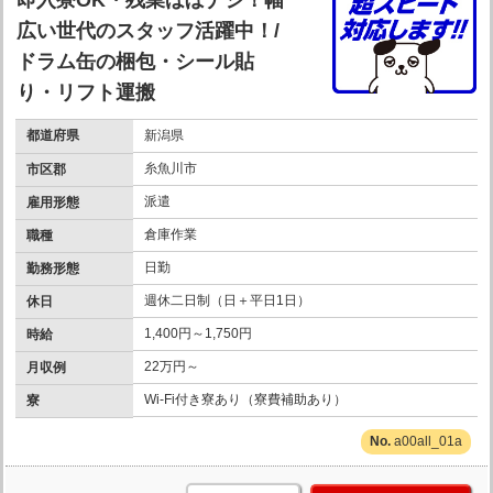
即入寮OK・残業ほぼナシ！幅
広い世代のスタッフ活躍中！/
ドラム缶の梱包・シール貼
り・リフト運搬
都道府県
新潟県
糸魚川市
市区郡
派遣
雇用形態
倉庫作業
職種
日勤
勤務形態
週休二日制（日＋平日1日）
休日
1,400円～1,750円
時給
22万円～
月収例
Wi-Fi付き寮あり（寮費補助あり）
寮
a00all_01a