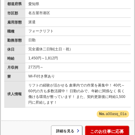
都道府県
愛知県
名古屋市港区
市区郡
派遣
雇用形態
フォークリフト
職種
日勤
勤務形態
完全週休二日制(土日・祝）
休日
1,450円～1,812円
時給
27万円～
月収例
Wi-Fi付き寮あり
寮
リフトの経験が活かせる 倉庫内での作業を募集中！ 40代～
60代の方も多数活躍中！ 日勤のみで、年齢に関係なく 長く
求人情報
働ける環境が整っています！ また、契約更新後に時給1,500
円に昇給します！
a00asq_01a
詳細を見る
このお仕事に応募