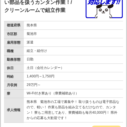
い部品を扱うカンタン作業！/
クリーンルームで組立作業
都道府県
熊本県
菊池市
市区郡
派遣
雇用形態
組立・組付け
職種
日勤
勤務形態
土日（会社カレンダー）
休日
1,400円～1,750円
時給
29万円～
月収例
Wi-Fi付き寮あり（寮費補助あり）
寮
熊本県 菊池市の工場で募集中！ 取り扱うものは電子部品な
ので、軽い！ 作業も部品を組み立てるだけなので、カンタ
求人情報
ン！ 寮もご用意してあり、寮費補助も毎月40,000円！ 県外
からの応募も大歓迎です！