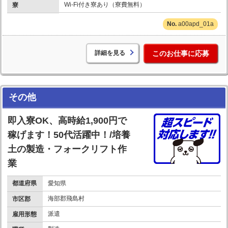
Wi-Fi付き寮あり（寮費無料）
寮
a00apd_01a
詳細を見る
このお仕事に応募
その他
即入寮OK、高時給1,900円で
稼げます！50代活躍中！/培養
土の製造・フォークリフト作
業
都道府県
愛知県
海部郡飛島村
市区郡
派遣
雇用形態