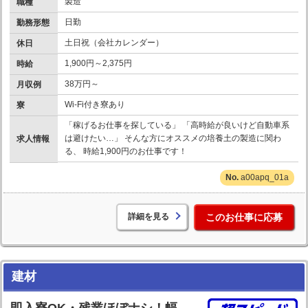
製造
職種
日勤
勤務形態
土日祝（会社カレンダー）
休日
1,900円～2,375円
時給
38万円～
月収例
Wi-Fi付き寮あり
寮
「稼げるお仕事を探している」 「高時給が良いけど自動車系
は避けたい…」 そんな方にオススメの培養土の製造に関わ
求人情報
る、 時給1,900円のお仕事です！
a00apq_01a
詳細を見る
このお仕事に応募
建材