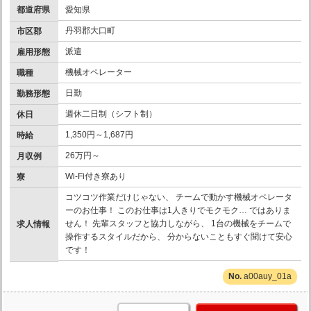
都道府県
愛知県
丹羽郡大口町
市区郡
派遣
雇用形態
機械オペレーター
職種
日勤
勤務形態
週休二日制（シフト制）
休日
1,350円～1,687円
時給
26万円～
月収例
Wi-Fi付き寮あり
寮
コツコツ作業だけじゃない、 チームで動かす機械オペレータ
ーのお仕事！ このお仕事は1人きりでモクモク… ではありま
せん！ 先輩スタッフと協力しながら、 1台の機械をチームで
求人情報
操作するスタイルだから、 分からないこともすぐ聞けて安心
です！
a00auy_01a