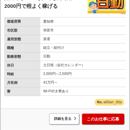
2000円で程よく稼げる
都道府県
愛知県
弥富市
市区郡
派遣
雇用形態
組立・組付け
職種
日勤
勤務形態
土日祝（会社カレンダー）
休日
2,000円～2,500円
時給
41万円～
月収例
Wi-Fi付き寮あり
寮
a00arr_00a
詳細を見る
このお仕事に応募