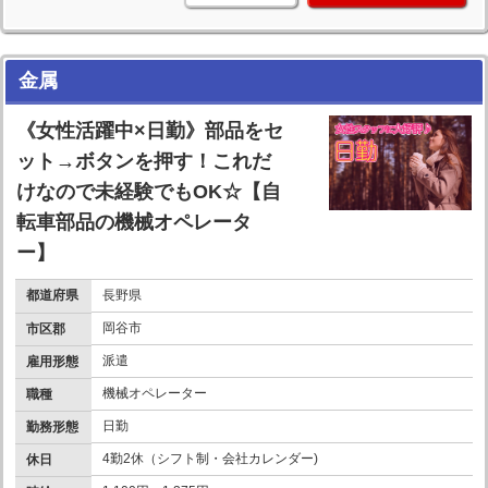
金属
《女性活躍中×日勤》部品をセ
ット→ボタンを押す！これだ
けなので未経験でもOK☆【自
転車部品の機械オペレータ
ー】
都道府県
長野県
岡谷市
市区郡
派遣
雇用形態
機械オペレーター
職種
日勤
勤務形態
4勤2休（シフト制・会社カレンダー)
休日