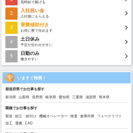
高時給で稼げる
入社祝い金
2
入社後にもらえる
寮費補助付き
3
お得に寮で住めます
土日休み
4
予定が合わせやすい
日勤のみ
5
働きやすい
いますぐ検索！
都道府県でお仕事を探す
新潟県
山梨県
長野県
岐阜県
愛知県
三重県
滋賀県
熊本県
職種でお仕事を探す
製造
組立・組付け
機械オペレーター
検査
倉庫作業
フォークリフト
加工
運搬
CAD