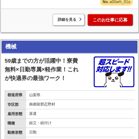
a00arh_01a
詳細を見る
このお仕事に応募
機械
59歳までの方が活躍中！寮費
無料×日勤専属×軽作業！これ
が快適界の最強ワーク！
都道府県
山梨県
南都留郡忍野村
市区郡
派遣
雇用形態
組立・組付け
職種
日勤
勤務形態