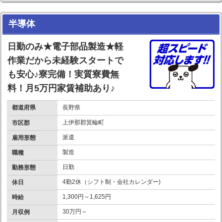
半導体
日勤のみ★電子部品製造★軽
作業だから未経験スタートで
も安心♪寮完備！実質寮費無
料！月5万円家賃補助あり♪
都道府県
長野県
上伊那郡箕輪町
市区郡
派遣
雇用形態
製造
職種
日勤
勤務形態
4勤2休（シフト制・会社カレンダー)
休日
1,300円～1,625円
時給
30万円～
月収例