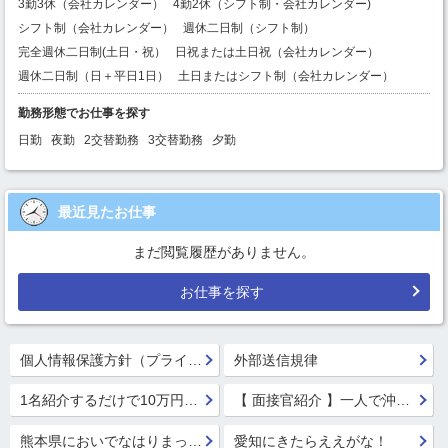
3勤3休（会社カレンダー）
4勤2休（シフト制・会社カレンダー)
シフト制（会社カレンダー）
週休二日制（シフト制）
完全週休二日制(土日・祝）
日祝または土日祝（会社カレンダー）
週休二日制（日＋平日1日）
土日またはシフト制（会社カレンダー）
勤務形態でお仕事を探す
日勤
夜勤
2交替勤務
3交替勤務
夕勤
最近見たお仕事
まだ閲覧履歴がありません。
お仕事を探す
個人情報保護方針（プライバシーポリシー）
外部送信規律
1名紹介するだけで10万円GET!!★
【 面接官紹介 】一人で沖縄行っちゃう系面接官 鈴木 楓
熊本県においでなはりまっせ!
愛知にきたらええがな！