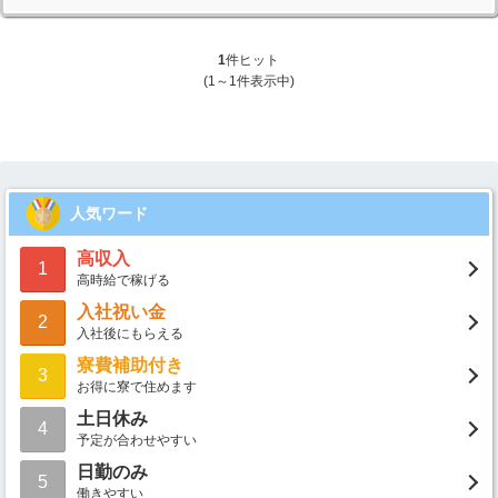
1
件ヒット
(1～1件表示中)
人気ワード
高収入
1
高時給で稼げる
入社祝い金
2
入社後にもらえる
寮費補助付き
3
お得に寮で住めます
土日休み
4
予定が合わせやすい
日勤のみ
5
働きやすい