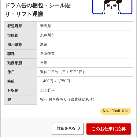
ドラム缶の梱包・シール貼
り・リフト運搬
都道府県
新潟県
糸魚川市
市区郡
派遣
雇用形態
倉庫作業
職種
日勤
勤務形態
週休二日制（日＋平日1日）
休日
1,400円～1,750円
時給
22万円～
月収例
Wi-Fi付き寮あり（寮費補助あり）
寮
a00all_01a
詳細を見る
このお仕事に応募