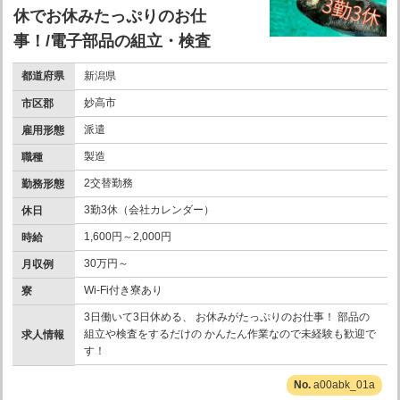
休でお休みたっぷりのお仕
事！/電子部品の組立・検査
都道府県
新潟県
妙高市
市区郡
派遣
雇用形態
製造
職種
2交替勤務
勤務形態
3勤3休（会社カレンダー）
休日
1,600円～2,000円
時給
30万円～
月収例
Wi-Fi付き寮あり
寮
3日働いて3日休める、 お休みがたっぷりのお仕事！ 部品の
組立や検査をするだけの かんたん作業なので未経験も歓迎で
求人情報
す！
a00abk_01a