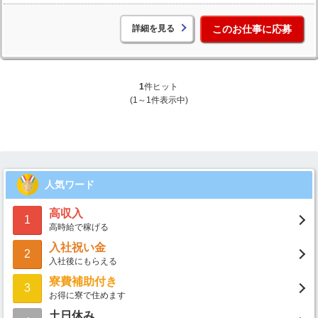
詳細を見る
このお仕事に応募
1
件ヒット
(1～1件表示中)
人気ワード
高収入
1
高時給で稼げる
入社祝い金
2
入社後にもらえる
寮費補助付き
3
お得に寮で住めます
土日休み