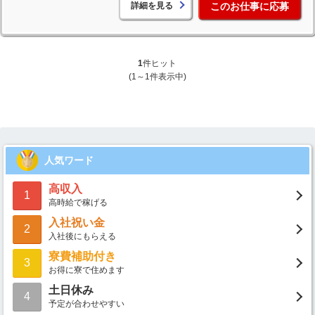
詳細を見る
このお仕事に応募
1
件ヒット
(1～1件表示中)
人気ワード
高収入
1
高時給で稼げる
入社祝い金
2
入社後にもらえる
寮費補助付き
3
お得に寮で住めます
土日休み
4
予定が合わせやすい