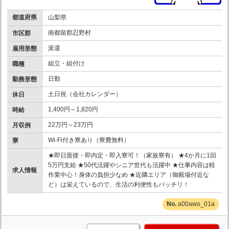
都道府県
山梨県
南都留郡忍野村
市区郡
派遣
雇用形態
組立・組付け
職種
日勤
勤務形態
土日祝（会社カレンダー）
休日
1,400円～1,820円
時給
22万円～23万円
月収例
Wi-Fi付き寮あり（寮費無料）
寮
★即日面接・即内定・即入寮可！（家族寮有） ★4か月に1回
5万円支給 ★50代活躍やシニア世代も活躍中 ★仕事内容は軽
求人情報
作業中心！身体の負担少なめ ★近隣エリア（御殿場付近な
ど）は栄えているので、生活の利便性もバッチリ！
a00awo_01a