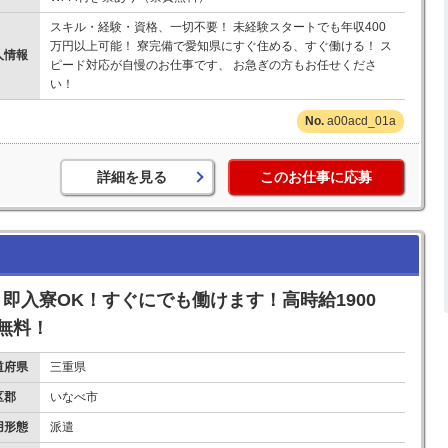
スキル・経験・資格、一切不要！ 未経験スタートでも年収400
万円以上可能！ 寮完備で愛知県にすぐ住める、すぐ働ける！ ス
人情報
ピード対応が自慢のお仕事です、 お急ぎの方もお任せくださ
い！
a00acd_01a
詳細を見る
このお仕事に応募
即入寮OK！すぐにでも働けます！高時給1900
無料！
道府県
三重県
区郡
いなべ市
用形態
派遣