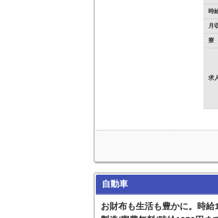
時
月
寮
求
自動車
お財布も生活も豊かに。時給18