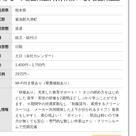
道府県
熊本県
区郡
菊池郡大津町
用形態
派遣
種
組立・組付け
務形態
日勤
日
土日（会社カレンダー）
給
1,400円～1,750円
収例
29万円～
Wi-Fi付き寮あり（寮費補助あり）
「研修あり」 充実した教育サポート！！ ネジの締め方をはじめ
とした 座学・実技の研修を2週間ほど しっかり学ぶことができ
ます。 ※期間中の待遇変動なし 「制服貸与」 着用するクリーン
人情報
スーツは、 メーカー共同開発した上下が分かれるタイプ！ 着替
えもしやすく、着心地よい！ 「ポイント」 ・部品は軽いので体
力が無くても安心 ・専門的な難しい作業はナシ ・クリーンルー
ムで空調完備