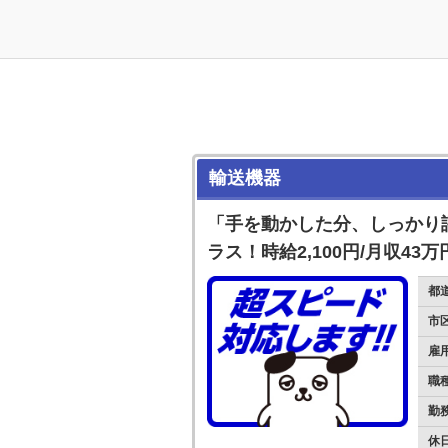
輸送機器
「手を動かした分、しっかり
ラス！時給2,100円/月収43
都
市
雇
職
勤
休