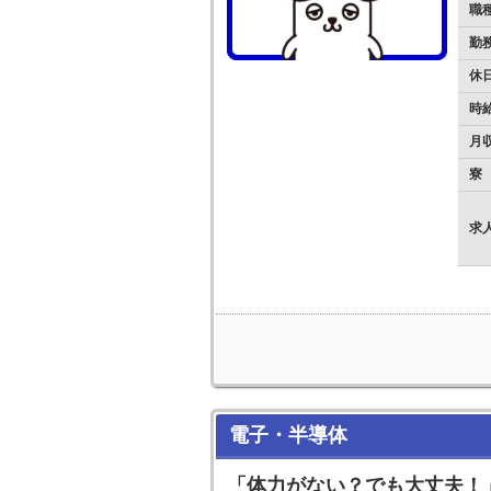
職
勤
休
時
月
寮
求
電子・半導体
「体力がない？でも大丈夫！