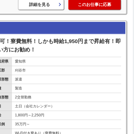
詳細を見る
このお仕事に応募
上可！寮費無料！しかも時給1,950円まで昇給有！即
い方にお勧め！
道府県
愛知県
区郡
刈谷市
用形態
派遣
種
製造
務形態
2交替勤務
日
土日（会社カレンダー）
給
1,800円～2,250円
収例
35万円～
Wi-Fi付き寮あり（寮費無料）