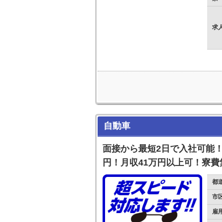
求
自動車
面接から最短2日で入社可能！
円！月収41万円以上可！寮費
都
市
雇