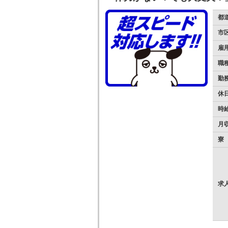
都
市
雇
職
勤
休
時
月
寮
求