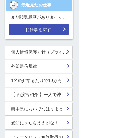
最近見たお仕事
まだ閲覧履歴がありません。
お仕事を探す
個人情報保護方針（プライバシーポリシー）
外部送信規律
1名紹介するだけで10万円GET!!★
【 面接官紹介 】一人で沖縄行っちゃう系面接官 鈴木 楓
熊本県においでなはりまっせ!
愛知にきたらええがな！
フォークリフト免許取得のススメ！