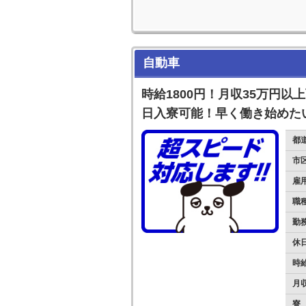
自動車
時給1800円！月収35万円以
日入寮可能！早く働き始めた
都
市
雇
職
勤
休
時
月
寮