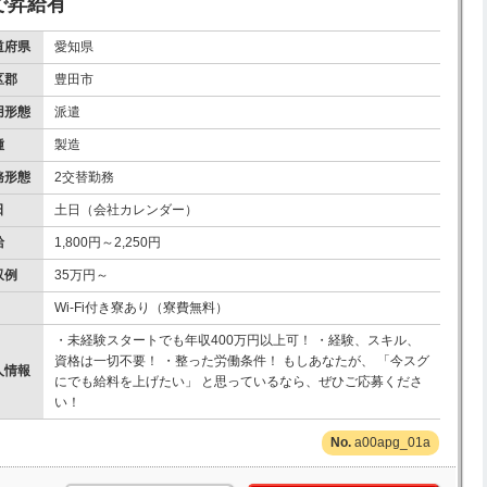
まで昇給有
道府県
愛知県
区郡
豊田市
用形態
派遣
種
製造
務形態
2交替勤務
日
土日（会社カレンダー）
給
1,800円～2,250円
収例
35万円～
Wi-Fi付き寮あり（寮費無料）
・未経験スタートでも年収400万円以上可！ ・経験、スキル、
資格は一切不要！ ・整った労働条件！ もしあなたが、 「今スグ
人情報
にでも給料を上げたい」 と思っているなら、ぜひご応募くださ
い！
a00apg_01a