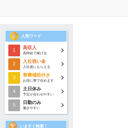
人気ワード
高収入
1
高時給で稼げる
入社祝い金
2
入社後にもらえる
寮費補助付き
3
お得に寮で住めます
土日休み
4
予定が合わせやすい
日勤のみ
5
働きやすい
いますぐ検索！