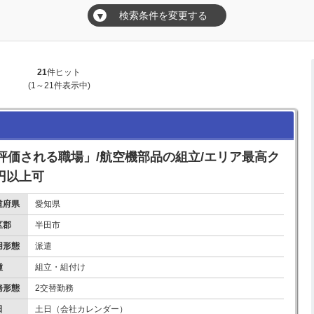
検索条件を変更する
▼
21
件ヒット
(1～21件表示中)
評価される職場」/航空機部品の組立/エリア最高ク
万円以上可
道府県
愛知県
区郡
半田市
用形態
派遣
種
組立・組付け
務形態
2交替勤務
日
土日（会社カレンダー）