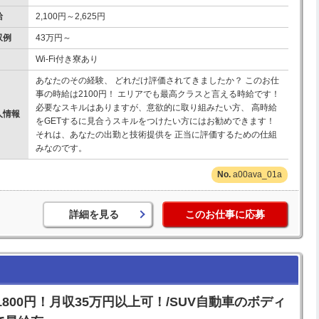
給
2,100円～2,625円
収例
43万円～
Wi-Fi付き寮あり
あなたのその経験、 どれだけ評価されてきましたか？ このお仕
事の時給は2100円！ エリアでも最高クラスと言える時給です！
必要なスキルはありますが、意欲的に取り組みたい方、 高時給
人情報
をGETするに見合うスキルをつけたい方にはお勧めできます！
それは、あなたの出勤と技術提供を 正当に評価するための仕組
みなのです。
a00ava_01a
詳細を見る
このお仕事に応募
00円！月収35万円以上可！/SUV自動車のボディ