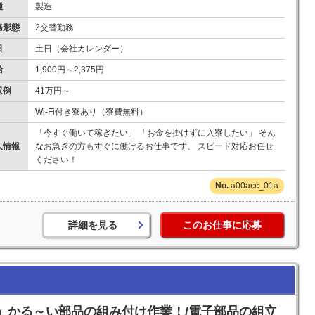
種
製造
務形態
2交替勤務
日
土日（会社カレンダー）
給
1,900円～2,375円
収例
41万円～
Wi-Fi付き寮あり（寮費無料）
「今すぐ働いて稼ぎたい」 「お金を掛けずに入寮したい」 そん
人情報
なお急ぎの方もすぐに働けるお仕事です、 スピード対応お任せ
ください！
a00acc_01a
詳細を見る
このお仕事に応募
」かる～い部品の組み付け作業！/電子部品の組立