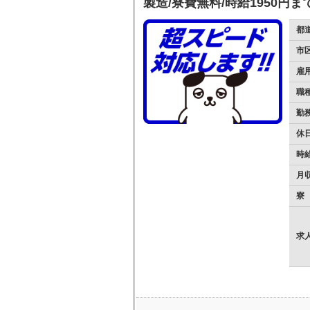
製造/寮費無料/時給1950円
都
市
雇
職
勤
休
時
月
寮
求