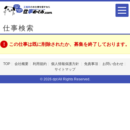
仕事検索
この仕事は既に削除されたか、募集を終了しております。
TOP
会社概要
利用規約
個人情報保護方針
免責事項
お問い合わせ
サイトマップ
© 2026 dpt All Rights Reserved.