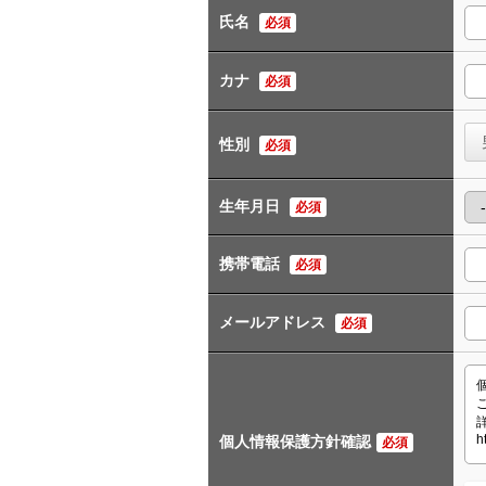
氏名
必須
カナ
必須
性別
必須
生年月日
必須
携帯電話
必須
メールアドレス
必須
個人情報保護方針確認
必須