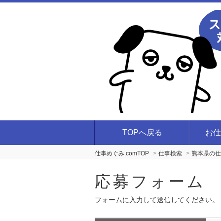
TOPへ戻る
お仕
仕事めぐみ.comTOP
仕事検索
熊本県の仕
応募フォーム
フォームに入力して送信してください。