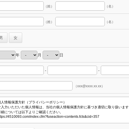
（姓）
（名）
（姓）
（名）
男
女
年
月
日
-
-
（xxx@xxxx.xx.xx）