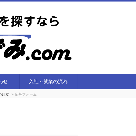
合わせ
入社～就業の流れ
の組立
応募フォーム