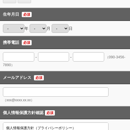
生年月日
必須
年
月
日
携帯電話
必須
-
-
（090-3456-
7890）
メールアドレス
必須
（xxx@xxxx.xx.xx）
個人情報保護方針確認
必須