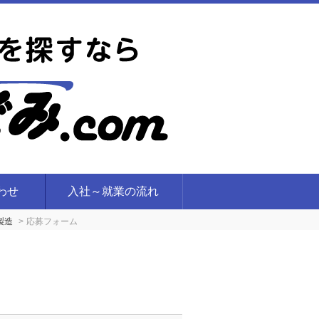
合わせ
入社～就業の流れ
製造
応募フォーム