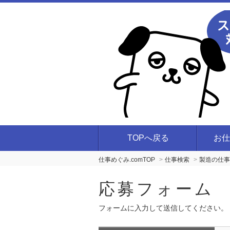
TOPへ戻る
お仕
仕事めぐみ.comTOP
仕事検索
製造の仕事
応募フォーム
フォームに入力して送信してください。