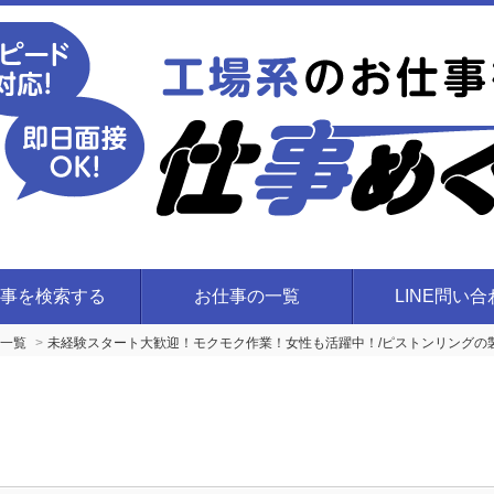
事を検索する
お仕事の一覧
LINE問い
一覧
未経験スタート大歓迎！モクモク作業！女性も活躍中！/ピストンリングの