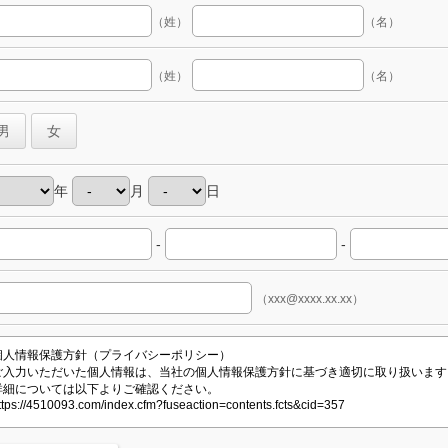
（姓）
（名）
（姓）
（名）
男
女
年
月
日
-
-
（xxx@xxxx.xx.xx）