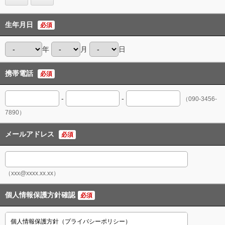
生年月日
必須
年
月
日
携帯電話
必須
-
-
（090-3456-
7890）
メールアドレス
必須
（xxx@xxxx.xx.xx）
個人情報保護方針確認
必須