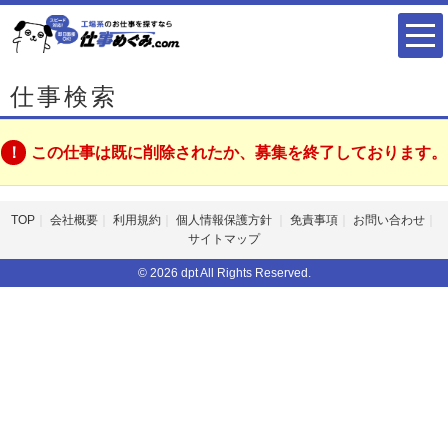
仕事検索
この仕事は既に削除されたか、募集を終了しております。
TOP
会社概要
利用規約
個人情報保護方針
免責事項
お問い合わせ
サイトマップ
© 2026 dpt All Rights Reserved.