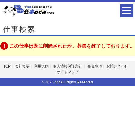
仕事検索
この仕事は既に削除されたか、募集を終了しております。
TOP
会社概要
利用規約
個人情報保護方針
免責事項
お問い合わせ
サイトマップ
© 2026 dpt All Rights Reserved.