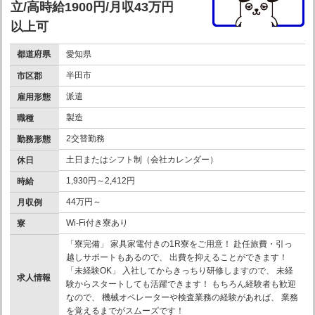
立/高時給1900円/月収43万円
以上可
都道府県
愛知県
半田市
市区郡
派遣
雇用形態
製造
職種
2交替勤務
勤務形態
土日またはシフト制（会社カレンダー）
休日
1,930円～2,412円
時給
44万円～
月収例
Wi-Fi付き寮あり
寮
「寮完備」 家具家電付きの1R寮をご用意！ 赴任旅費・引っ
越しサポートもあるので、 出費を抑えることができます！
「未経験OK」 入社してからきっちり研修しますので、 未経
求人情報
験からスタートしても活躍できます！ もちろん経験者も歓迎
なので、 機械オペレーターや検査業務の経験があれば、 業務
を覚えるまでがスムーズです！