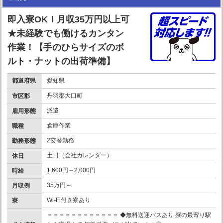
即入寮OK！月収35万円以上可
★未経験でも働けるカンタン
作業！【手のひらサイズのボ
ルト・ナットの出荷準備】
都道府県
愛知県
丹羽郡大口町
市区郡
派遣
雇用形態
倉庫作業
職種
2交替勤務
勤務形態
土日（会社カレンダー）
休日
1,600円～2,000円
時給
35万円～
月収例
Wi-Fi付き寮あり
寮
＝＝＝＝＝＝＝＝＝＝＝＝ ◆無料送迎バスあり 寮の最寄り駅