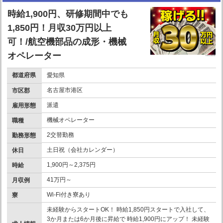
時給1,900円、研修期間中でも
1,850円！月収30万円以上
可！/航空機部品の成形・機械
オペレーター
都道府県
愛知県
名古屋市港区
市区郡
派遣
雇用形態
機械オペレーター
職種
2交替勤務
勤務形態
土日祝（会社カレンダー）
休日
1,900円～2,375円
時給
41万円～
月収例
Wi-Fi付き寮あり
寮
未経験からスタートOK！ 時給1,850円スタートで入社して、
3か月または6か月後に昇給で 時給1,900円にアップ！ 未経験