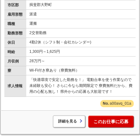
揖斐郡大野町
市区郡
派遣
雇用形態
運搬
職種
2交替勤務
勤務形態
4勤2休（シフト制・会社カレンダー)
休日
1,300円～1,625円
時給
28万円～
月収例
Wi-Fi付き寮あり（寮費無料）
寮
「快適環境で安定した勤務を！」 電動台車を使う作業なので
未経験も安心！ さらに今なら期間限定で 寮費無料だから、費
求人情報
用の心配も無し！ 県外からの応募も大歓迎です！
a00avq_01a
詳細を見る
このお仕事に応募