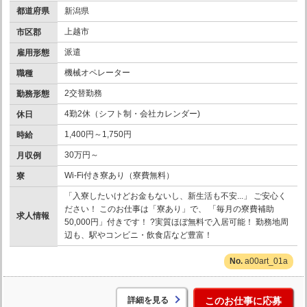
都道府県
新潟県
上越市
市区郡
派遣
雇用形態
機械オペレーター
職種
2交替勤務
勤務形態
4勤2休（シフト制・会社カレンダー)
休日
1,400円～1,750円
時給
30万円～
月収例
Wi-Fi付き寮あり（寮費無料）
寮
「入寮したいけどお金もないし、新生活も不安...」 ご安心く
ださい！ このお仕事は「寮あり」で、 「毎月の寮費補助
求人情報
50,000円」付きです！ ?実質ほぼ無料で入居可能！ 勤務地周
辺も、駅やコンビニ・飲食店など豊富！
a00art_01a
詳細を見る
このお仕事に応募