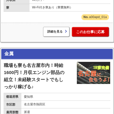
Wi-Fi付き寮あり（寮費無料）
寮
a00apd_01a
詳細を見る
このお仕事に応募
金属
職場も寮も名古屋市内！時給
1600円！月収エンジン部品の
組立！未経験スタートでもし
っかり稼げる♪
都道府県
愛知県
名古屋市熱田区
市区郡
派遣
雇用形態