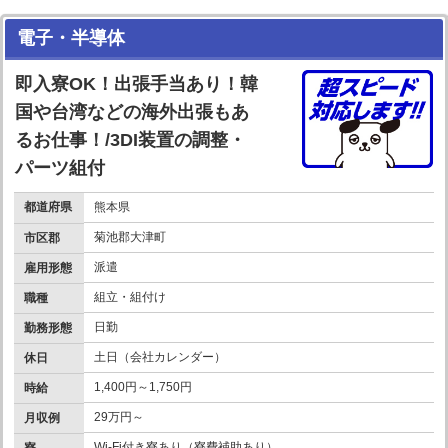
電子・半導体
即入寮OK！出張手当あり！韓
国や台湾などの海外出張もあ
るお仕事！/3DI装置の調整・
パーツ組付
都道府県
熊本県
菊池郡大津町
市区郡
派遣
雇用形態
組立・組付け
職種
日勤
勤務形態
土日（会社カレンダー）
休日
1,400円～1,750円
時給
29万円～
月収例
Wi-Fi付き寮あり（寮費補助あり）
寮