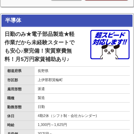
半導体
日勤のみ★電子部品製造★軽
作業だから未経験スタートで
も安心♪寮完備！実質寮費無
料！月5万円家賃補助あり♪
都道府県
長野県
上伊那郡箕輪町
市区郡
派遣
雇用形態
製造
職種
日勤
勤務形態
4勤2休（シフト制・会社カレンダー)
休日
1,300円～1,625円
時給
30万円～
月収例