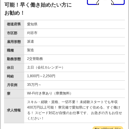
可能！早く働き始めたい方に
お勧め！
都道府県
愛知県
刈谷市
市区郡
派遣
雇用形態
製造
職種
2交替勤務
勤務形態
土日（会社カレンダー）
休日
1,800円～2,250円
時給
35万円～
月収例
Wi-Fi付き寮あり（寮費無料）
寮
スキル・経験・資格、一切不要！ 未経験スタートでも年収
400万円以上可能！ 寮完備で愛知県にすぐ住める、すぐ働け
求人情報
る！ スピード対応が自慢のお仕事です、 お急ぎの方もお任せ
ください！