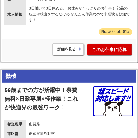
3日働いて3日休める、 お休みがたっぷりのお仕事！ 部品の
組立や検査をするだけの かんたん作業なので未経験も歓迎で
求人情報
す！
a00abk_01a
詳細を見る
このお仕事に応募
機械
59歳までの方が活躍中！寮費
無料×日勤専属×軽作業！これ
が快適界の最強ワーク！
都道府県
山梨県
南都留郡忍野村
市区郡