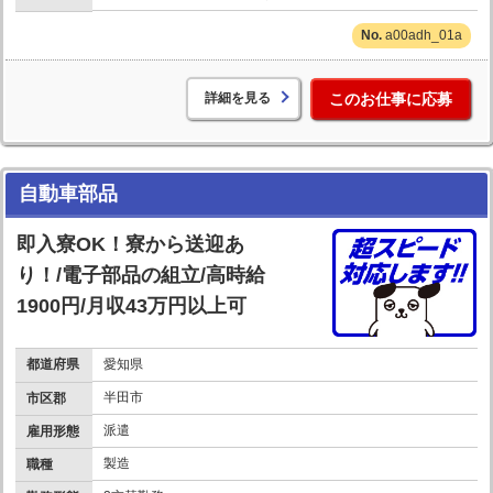
a00adh_01a
詳細を見る
このお仕事に応募
自動車部品
即入寮OK！寮から送迎あ
り！/電子部品の組立/高時給
1900円/月収43万円以上可
都道府県
愛知県
半田市
市区郡
派遣
雇用形態
製造
職種