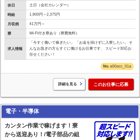
土日（会社カレンダー）
休日
1,900円～2,375円
時給
41万円～
月収例
Wi-Fi付き寮あり（寮費無料）
寮
「今すぐ働いて稼ぎたい」 「お金を掛けずに入寮したい」 そ
んなお急ぎの方もすぐに働けるお仕事です、 スピード対応お
求人情報
任せください！
a00acc_01a
詳細を見る
このお仕事に応募
電子・半導体
カンタン作業で稼げます！寮
から送迎あり！/電子部品の組