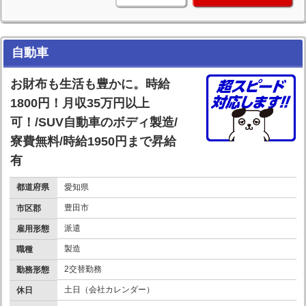
自動車
お財布も生活も豊かに。時給
1800円！月収35万円以上
可！/SUV自動車のボディ製造/
寮費無料/時給1950円まで昇給
有
都道府県
愛知県
豊田市
市区郡
派遣
雇用形態
製造
職種
2交替勤務
勤務形態
土日（会社カレンダー）
休日