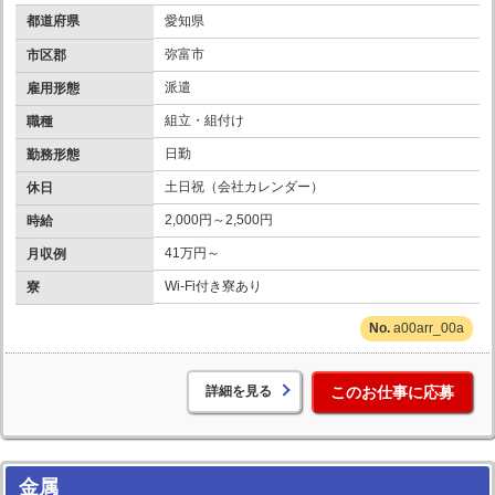
都道府県
愛知県
弥富市
市区郡
派遣
雇用形態
組立・組付け
職種
日勤
勤務形態
土日祝（会社カレンダー）
休日
2,000円～2,500円
時給
41万円～
月収例
Wi-Fi付き寮あり
寮
a00arr_00a
詳細を見る
このお仕事に応募
金属