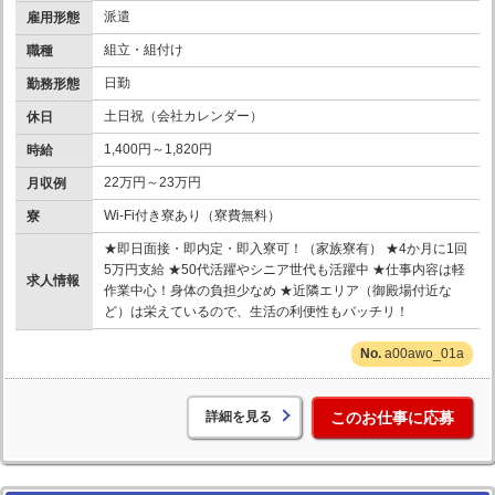
派遣
雇用形態
組立・組付け
職種
日勤
勤務形態
土日祝（会社カレンダー）
休日
1,400円～1,820円
時給
22万円～23万円
月収例
Wi-Fi付き寮あり（寮費無料）
寮
★即日面接・即内定・即入寮可！（家族寮有） ★4か月に1回
5万円支給 ★50代活躍やシニア世代も活躍中 ★仕事内容は軽
求人情報
作業中心！身体の負担少なめ ★近隣エリア（御殿場付近な
ど）は栄えているので、生活の利便性もバッチリ！
a00awo_01a
詳細を見る
このお仕事に応募