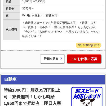
1,800円～2,250円
時給
35万円～
月収例
Wi-Fi付き寮あり（寮費無料）
寮
・未経験スタートでも年収400万円以上可！ ・経験、スキ
ル、資格は一切不要！ ・整った労働条件！ もしあなたが、
求人情報
「今スグにでも給料を上げたい」 と思っているなら、ぜひご
応募ください！
a00apg_01a
詳細を見る
このお仕事に応募
自動車
時給1800円！月収35万円以上
可！寮費無料！しかも時給
1,950円まで昇給有！即日入寮