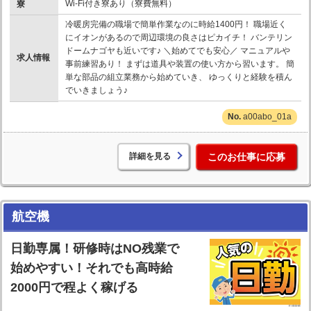
Wi-Fi付き寮あり（寮費無料）
寮
冷暖房完備の職場で簡単作業なのに時給1400円！ 職場近く
にイオンがあるので周辺環境の良さはピカイチ！ バンテリン
ドームナゴヤも近いです♪ ＼始めてでも安心／ マニュアルや
求人情報
事前練習あり！ まずは道具や装置の使い方から習います。 簡
単な部品の組立業務から始めていき、 ゆっくりと経験を積ん
でいきましょう♪
a00abo_01a
詳細を見る
このお仕事に応募
航空機
日勤専属！研修時はNO残業で
始めやすい！それでも高時給
2000円で程よく稼げる