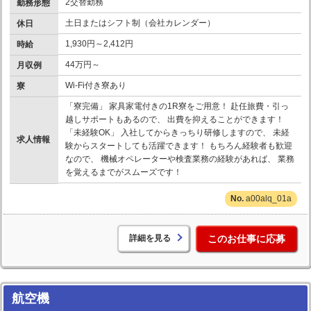
2交替勤務
勤務形態
土日またはシフト制（会社カレンダー）
休日
1,930円～2,412円
時給
44万円～
月収例
Wi-Fi付き寮あり
寮
「寮完備」 家具家電付きの1R寮をご用意！ 赴任旅費・引っ
越しサポートもあるので、 出費を抑えることができます！
「未経験OK」 入社してからきっちり研修しますので、 未経
求人情報
験からスタートしても活躍できます！ もちろん経験者も歓迎
なので、 機械オペレーターや検査業務の経験があれば、 業務
を覚えるまでがスムーズです！
a00alq_01a
詳細を見る
このお仕事に応募
航空機