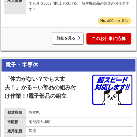
求人情報
でも月収30万円以上も稼げる、 航空機部品の製造のお仕事で
す！
a00aep_01a
詳細を見る
このお仕事に応募
電子・半導体
「体力がない？でも大丈
夫！」かる～い部品の組み付
け作業！/電子部品の組立
都道府県
熊本県
菊池郡大津町
市区郡
派遣
雇用形態