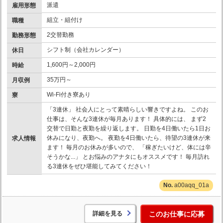
派遣
雇用形態
組立・組付け
職種
2交替勤務
勤務形態
シフト制（会社カレンダー）
休日
1,600円～2,000円
時給
35万円～
月収例
Wi-Fi付き寮あり
寮
「3連休」 社会人にとって素晴らしい響きですよね。 このお
仕事は、そんな3連休が毎月あります！ 具体的には、 まず2
交替で日勤と夜勤を繰り返します。 日勤を4日働いたら1日お
休みになり、夜勤へ。 夜勤を4日働いたら、待望の3連休が来
求人情報
ます！ 毎月のお休みが多いので、 「稼ぎたいけど、体には辛
そうかな...」 とお悩みのアナタにもオススメです！ 毎月訪れ
る3連休をぜひ堪能してみてください！
a00aqq_01a
詳細を見る
このお仕事に応募