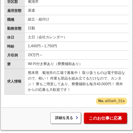
菊池市
市区郡
派遣
雇用形態
組立・組付け
職種
日勤
勤務形態
土日（会社カレンダー）
休日
1,400円～1,750円
時給
29万円～
月収例
Wi-Fi付き寮あり（寮費補助あり）
寮
熊本県 菊池市の工場で募集中！ 取り扱うものは電子部品な
ので、軽い！ 作業も部品を組み立てるだけなので、カンタ
求人情報
ン！ 寮もご用意してあり、寮費補助も毎月40,000円！ 県外
からの応募も大歓迎です！
a00arh_01a
詳細を見る
このお仕事に応募