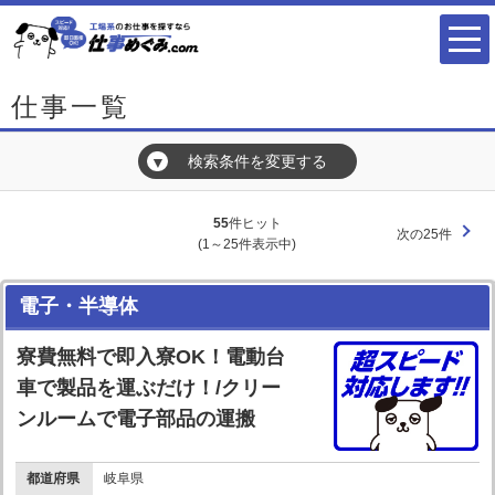
仕事一覧
検索条件を変更する
▼
55
件ヒット
次の25件
(1～25件表示中)
電子・半導体
寮費無料で即入寮OK！電動台
車で製品を運ぶだけ！/クリー
ンルームで電子部品の運搬
都道府県
岐阜県