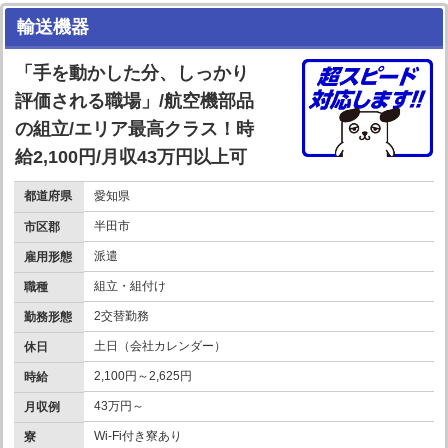
輸送機器
「手を動かした分、しっかり
評価される職場」/航空機部品
の組立/エリア最高クラス！時
給2,100円/月収43万円以上可
都道府県
愛知県
半田市
市区郡
派遣
雇用形態
組立・組付け
職種
2交替勤務
勤務形態
土日（会社カレンダー）
休日
2,100円～2,625円
時給
43万円～
月収例
Wi-Fi付き寮あり
寮