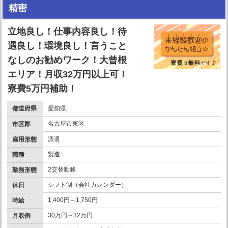
精密
立地良し！仕事内容良し！待
遇良し！環境良し！言うこと
なしのお勧めワーク！大曾根
エリア！月収32万円以上可！
寮費5万円補助！
都道府県
愛知県
名古屋市東区
市区郡
派遣
雇用形態
製造
職種
2交替勤務
勤務形態
シフト制（会社カレンダー）
休日
1,400円～1,750円
時給
30万円～32万円
月収例