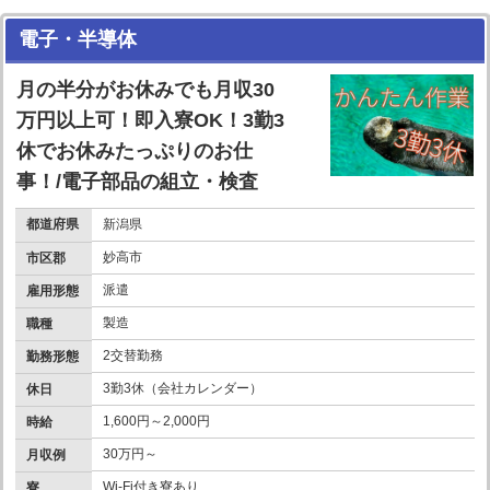
電子・半導体
月の半分がお休みでも月収30
万円以上可！即入寮OK！3勤3
休でお休みたっぷりのお仕
事！/電子部品の組立・検査
都道府県
新潟県
妙高市
市区郡
派遣
雇用形態
製造
職種
2交替勤務
勤務形態
3勤3休（会社カレンダー）
休日
1,600円～2,000円
時給
30万円～
月収例
Wi-Fi付き寮あり
寮