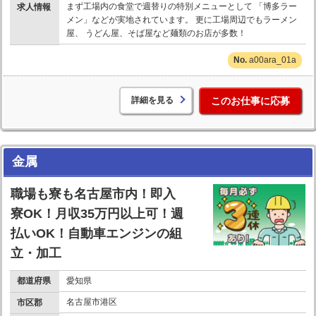
まず工場内の食堂で週替りの特別メニューとして 「博多ラー
求人情報
メン」などが実地されています。 更に工場周辺でもラーメン
屋、 うどん屋、そば屋など麺類のお店が多数！
a00ara_01a
詳細を見る
このお仕事に応募
金属
職場も寮も名古屋市内！即入
寮OK！月収35万円以上可！週
払いOK！自動車エンジンの組
立・加工
都道府県
愛知県
名古屋市港区
市区郡