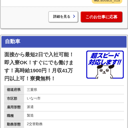
a00acd_01a
詳細を見る
このお仕事に応募
自動車
面接から最短2日で入社可能！
即入寮OK！すぐにでも働けま
す！高時給1900円！月収41万
円以上可！寮費無料！
都道府県
三重県
いなべ市
市区郡
派遣
雇用形態
製造
職種
2交替勤務
勤務形態