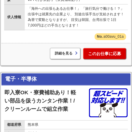
「海外への出張もあるお仕事！」 「旅行気分で働ける！？」
出張中は就業先の企業より、 別途出張手当が支給されます！
求人情報
為替で変動となりますが、 目安は韓国、台湾出張で 1日
7,000円ほどの手当となります！
a00avu_01a
詳細を見る
このお仕事に応募
電子・半導体
即入寮OK・寮費補助あり！軽
い部品を扱うカンタン作業！/
クリーンルームで組立作業
都道府県
熊本県