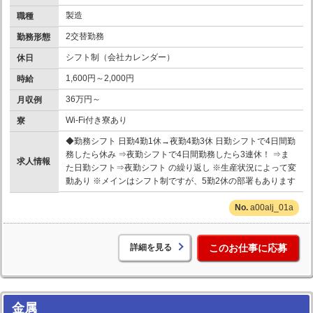
製造
職種
2交替勤務
勤務形態
シフト制（会社カレンダー）
休日
1,600円～2,000円
時給
36万円～
月収例
Wi-Fi付き寮あり
寮
◆勤務シフト 日勤4勤1休→夜勤4勤3休 日勤シフトで4日間勤
務したら休み ⇒夜勤シフトで4日間勤務したら3連休！ ⇒ま
求人情報
た日勤シフト⇒夜勤シフト の繰り返し ※生産状況によって変
動あり ※メインはシフト制ですが、5勤2休の部署もあります
a00alj_01a
詳細を見る
このお仕事に応募
金属