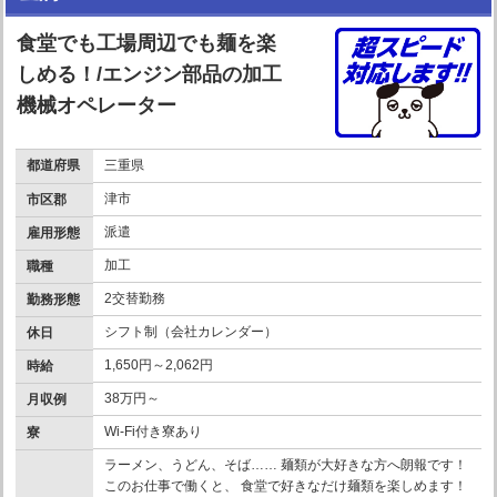
食堂でも工場周辺でも麺を楽
しめる！/エンジン部品の加工
機械オペレーター
都道府県
三重県
津市
市区郡
派遣
雇用形態
加工
職種
2交替勤務
勤務形態
シフト制（会社カレンダー）
休日
1,650円～2,062円
時給
38万円～
月収例
Wi-Fi付き寮あり
寮
ラーメン、うどん、そば…… 麺類が大好きな方へ朗報です！
このお仕事で働くと、 食堂で好きなだけ麺類を楽しめます！