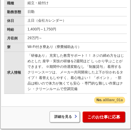
組立・組付け
職種
日勤
勤務形態
土日（会社カレンダー）
休日
1,400円～1,750円
時給
29万円～
月収例
Wi-Fi付き寮あり（寮費補助あり）
寮
「研修あり」 充実した教育サポート！！ ネジの締め方をはじ
めとした 座学・実技の研修を2週間ほど しっかり学ぶことが
できます。 ※期間中の待遇変動なし 「制服貸与」 着用する
クリーンスーツは、 メーカー共同開発した上下が分かれるタ
求人情報
イプ！ 着替えもしやすく、着心地よい！ 「ポイント」 ・部
品は軽いので体力が無くても安心 ・専門的な難しい作業はナ
シ ・クリーンルームで空調完備
a00avv_01a
詳細を見る
このお仕事に応募