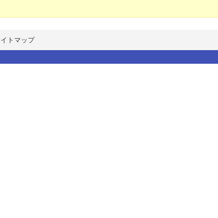
サイトマップ