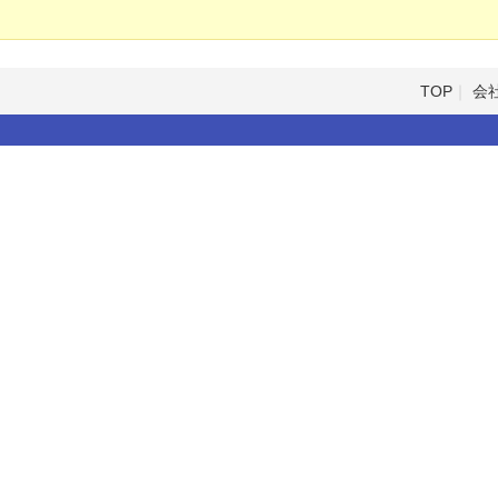
TOP
会