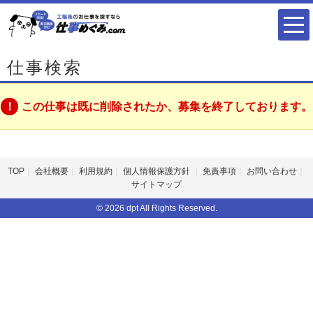
仕事検索
この仕事は既に削除されたか、募集を終了しております。
TOP
会社概要
利用規約
個人情報保護方針
免責事項
お問い合わせ
サイトマップ
© 2026 dpt All Rights Reserved.