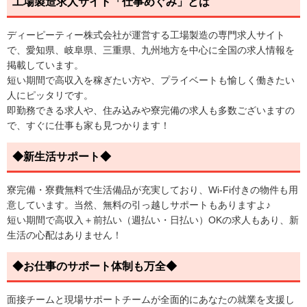
工場製造求人サイト「仕事めぐみ」とは
ディーピーティー株式会社が運営する工場製造の専門求人サイト
で、愛知県、岐阜県、三重県、九州地方を中心に全国の求人情報を
掲載しています。
短い期間で高収入を稼ぎたい方や、プライベートも愉しく働きたい
人にピッタリです。
即勤務できる求人や、住み込みや寮完備の求人も多数ございますの
で、すぐに仕事も家も見つかります！
◆新生活サポート◆
寮完備・寮費無料で生活備品が充実しており、Wi-Fi付きの物件も用
意しています。当然、無料の引っ越しサポートもありますよ♪
短い期間で高収入＋前払い（週払い・日払い）OKの求人もあり、新
生活の心配はありません！
◆お仕事のサポート体制も万全◆
面接チームと現場サポートチームが全面的にあなたの就業を支援し