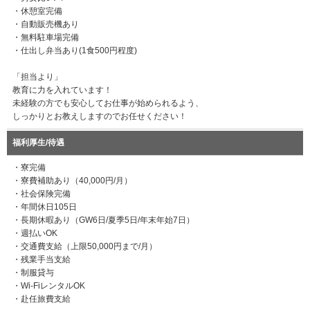
・休憩室完備
・自動販売機あり
・無料駐車場完備
・仕出し弁当あり(1食500円程度)
「担当より」
教育に力を入れています！
未経験の方でも安心してお仕事が始められるよう、
しっかりとお教えしますのでお任せください！
福利厚生/待遇
・寮完備
・寮費補助あり（40,000円/月）
・社会保険完備
・年間休日105日
・長期休暇あり（GW6日/夏季5日/年末年始7日）
・週払いOK
・交通費支給（上限50,000円まで/月）
・残業手当支給
・制服貸与
・Wi-FiレンタルOK
・赴任旅費支給