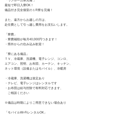
「ワンルーム寮完備 」
最短で即日入寮OK！
備品付き完全個室の１R寮を完備！
また、遠方からお越しの方は、
赴任費として引っ越し費用をお支払いします。
「寮費」
・寮費補助が毎月40,000円つきます！
・県外からの住み込み歓迎！
「寮にある備品」
ＴＶ、冷蔵庫、洗濯機、電子レンジ、コンロ、
エアコン、照明、お布団、カーテン、キッチン、
ネット環境（設備またはモバイル）、冷暖房
・冷蔵庫、洗濯機は規定あり
・テレビ、電子レンジはレンタルです
・お布団は給与控除で有料対応できます、
ご相談ください
※備品は時期によりご用意できない場合あり
「モバイルWi-FiレンタルOK」