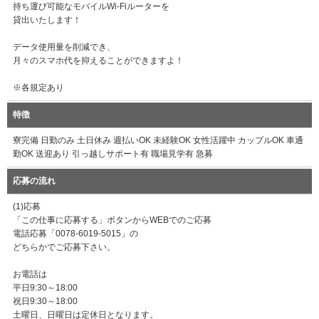
持ち運び可能なモバイルWi-Fiルーターを
貸出いたします！
データ使用量を削減でき、
月々のスマホ代を抑えることができますよ！
※各規定あり
特徴
寮完備 日勤のみ 土日休み 週払いOK 未経験OK 女性活躍中 カップルOK 車通
勤OK 送迎あり 引っ越しサポート有 職場見学有 急募
応募の流れ
(1)応募
「この仕事に応募する」ボタンからWEBでのご応募
電話応募「0078-6019-5015」の
どちらかでご応募下さい。
お電話は
平日9:30～18:00
祝日9:30～18:00
土曜日、日曜日は定休日となります。