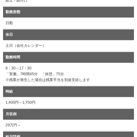
組立・組付け
勤務形態
日勤
休日
土日（会社カレンダー）
勤務時間
8：30～17：30
「実働」7時間45分 「休憩」75分
※残業が発生した場合は残業手当を別途支給します
時給
1,400円～1,750円
月収例
29万円～
給与詳細