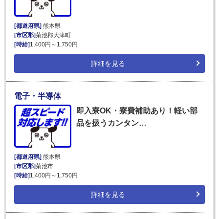
[都道府県]
熊本県
[市区郡]
菊池郡大津町
[時給]
1,400円～1,750円
詳細を見る
電子・半導体
即入寮OK・寮費補助あり！軽い部
品を扱うカンタン…
[都道府県]
熊本県
[市区郡]
菊池市
[時給]
1,400円～1,750円
詳細を見る