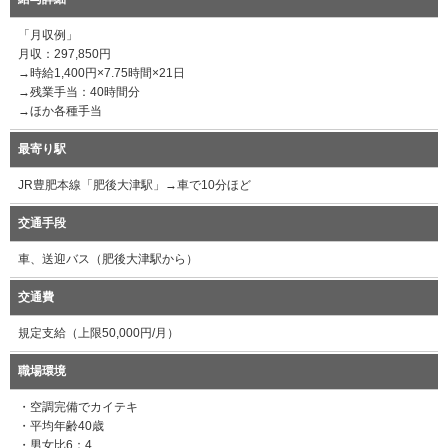
「月収例」
月収：297,850円
→時給1,400円×7.75時間×21日
→残業手当：40時間分
→ほか各種手当
最寄り駅
JR豊肥本線「肥後大津駅」→車で10分ほど
交通手段
車、送迎バス（肥後大津駅から）
交通費
規定支給（上限50,000円/月）
職場環境
・空調完備でカイテキ
・平均年齢40歳
・男女比6：4