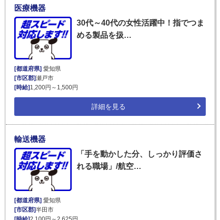
医療機器
30代～40代の女性活躍中！指でつま
める製品を扱…
[都道府県]
愛知県
[市区郡]
瀬戸市
[時給]
1,200円～1,500円
詳細を見る
輸送機器
「手を動かした分、しっかり評価さ
れる職場」/航空…
[都道府県]
愛知県
[市区郡]
半田市
[時給]
2,100円～2,625円