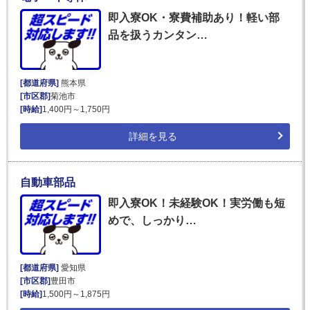
即入寮OK・寮費補助あり！軽い部
品を扱うカンタン…
[都道府県]
熊本県
[市区郡]
菊池市
[時給]
1,400円～1,750円
詳細を見る
自動車部品
即入寮OK！未経験OK！実労働も短
めで、しっかり…
[都道府県]
愛知県
[市区郡]
豊田市
[時給]
1,500円～1,875円