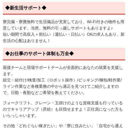
◆新生活サポート◆
寮完備・寮費無料で生活備品が充実しており、Wi-Fi付きの物件も用
意しています。当然、無料の引っ越しサポートもありますよ♪
短い期間で高収入＋前払い（週払い・日払い）OKの求人もあり、新
生活の心配はありません！
◆お仕事のサポート体制も万全◆
面接チームと現場サポートチームが全面的にあなたの就業を支援し
ます。
組立・組付け/検査/加工（ロボット操作）/ピッキング/梱包/軽作業/
ライン作業など各種業務の中から適正を見つけてご紹介しますの
で、日勤・夜勤などご希望を教えてください。
フォークリフト、クレーン・玉掛けのような資格支援も行っている
のでキャリアアップ（昇給）も目指せますよ！正社員になった方も
いらっしゃいます。
その他「どれぐらい稼ぎたい」や「寮に住みたい」「自宅から通え