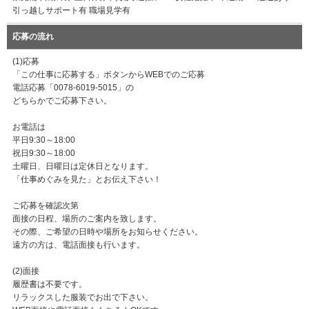
引っ越しサポート有 職場見学有
応募の流れ
(1)応募
「この仕事に応募する」ボタンからWEBでのご応募
電話応募「0078-6019-5015」の
どちらかでご応募下さい。
お電話は
平日9:30～18:00
祝日9:30～18:00
土曜日、日曜日は定休日となります。
「仕事めぐみを見た」とお伝え下さい！
ご応募を確認次第
面接の日程、場所のご案内を致します。
その際、ご希望の日時や場所をお知らせください。
遠方の方は、電話面接も行います。
(2)面接
履歴書は不要です。
リラックスした服装でお出で下さい。