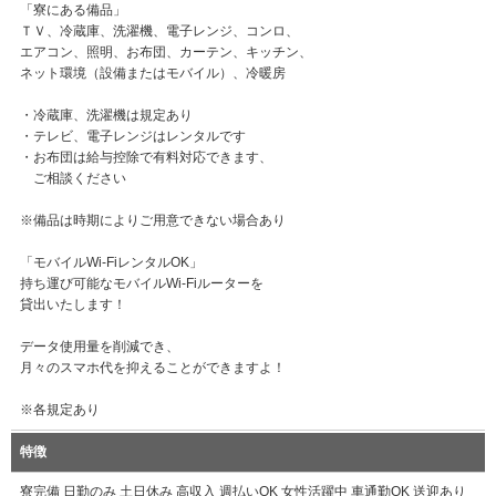
「寮にある備品」
ＴＶ、冷蔵庫、洗濯機、電子レンジ、コンロ、
エアコン、照明、お布団、カーテン、キッチン、
ネット環境（設備またはモバイル）、冷暖房
・冷蔵庫、洗濯機は規定あり
・テレビ、電子レンジはレンタルです
・お布団は給与控除で有料対応できます、
ご相談ください
※備品は時期によりご用意できない場合あり
「モバイルWi-FiレンタルOK」
持ち運び可能なモバイルWi-Fiルーターを
貸出いたします！
データ使用量を削減でき、
月々のスマホ代を抑えることができますよ！
※各規定あり
特徴
寮完備 日勤のみ 土日休み 高収入 週払いOK 女性活躍中 車通勤OK 送迎あり