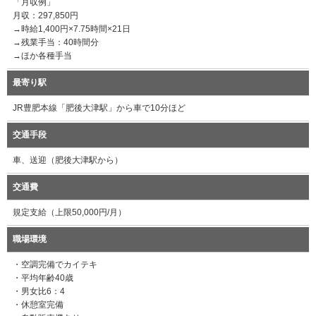
「月収例」
月収：297,850円
→時給1,400円×7.75時間×21日
→残業手当：40時間分
→ほか各種手当
最寄り駅
JR豊肥本線「肥後大津駅」から車で10分ほど
交通手段
車、送迎（肥後大津駅から）
交通費
規定支給（上限50,000円/月）
職場環境
・空調完備でカイテキ
・平均年齢40歳
・男女比6：4
・休憩室完備