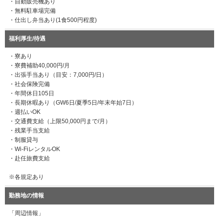
・自動販売機あり
・無料駐車場完備
・仕出し弁当あり(1食500円程度)
福利厚生/待遇
・寮あり
・寮費補助40,000円/月
・出張手当あり（目安：7,000円/日）
・社会保険完備
・年間休日105日
・長期休暇あり（GW6日/夏季5日/年末年始7日）
・週払いOK
・交通費支給（上限50,000円まで/月）
・残業手当支給
・制服貸与
・Wi-FiレンタルOK
・赴任旅費支給
※各規定あり
勤務地の情報
「周辺情報」