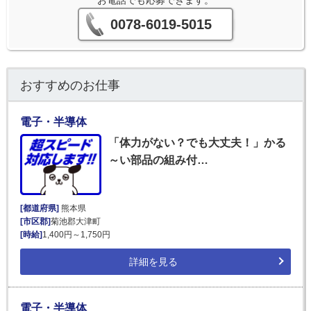
お電話でも応募できます。
0078-6019-5015
おすすめのお仕事
電子・半導体
「体力がない？でも大丈夫！」かる
～い部品の組み付…
[都道府県]
熊本県
[市区郡]
菊池郡大津町
[時給]
1,400円～1,750円
詳細を見る
電子・半導体