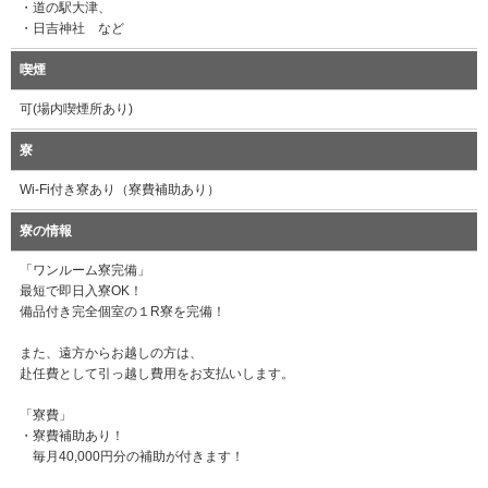
・道の駅大津、
・日吉神社 など
喫煙
可(場内喫煙所あり)
寮
Wi-Fi付き寮あり（寮費補助あり）
寮の情報
「ワンルーム寮完備」
最短で即日入寮OK！
備品付き完全個室の１R寮を完備！
また、遠方からお越しの方は、
赴任費として引っ越し費用をお支払いします。
「寮費」
・寮費補助あり！
毎月40,000円分の補助が付きます！