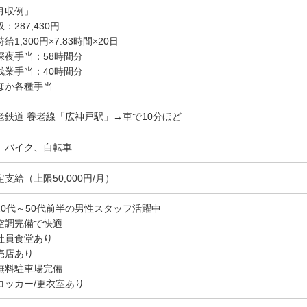
月収例」
：287,430円
給1,300円×7.83時間×20日
深夜手当：58時間分
残業手当：40時間分
ほか各種手当
老鉄道 養老線「広神戸駅」→車で10分ほど
、バイク、自転車
定支給（上限50,000円/月）
20代～50代前半の男性スタッフ活躍中
空調完備で快適
社員食堂あり
売店あり
無料駐車場完備
ロッカー/更衣室あり