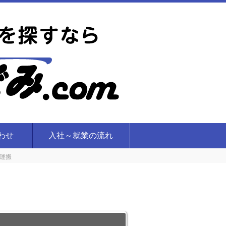
合わせ
入社～就業の流れ
運搬