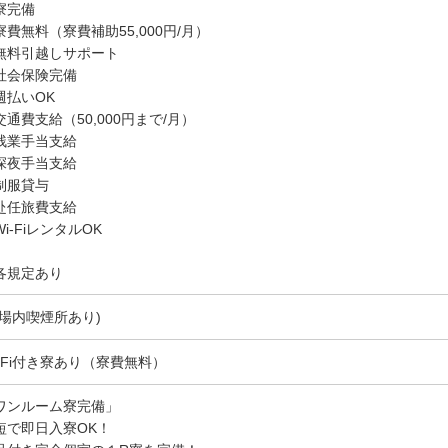
寮完備
寮費無料（寮費補助55,000円/月）
無料引越しサポート
社会保険完備
週払いOK
交通費支給（50,000円まで/月）
残業手当支給
深夜手当支給
制服貸与
赴任旅費支給
i-FiレンタルOK
各規定あり
(場内喫煙所あり)
i-Fi付き寮あり（寮費無料）
ワンルーム寮完備」
短で即日入寮OK！