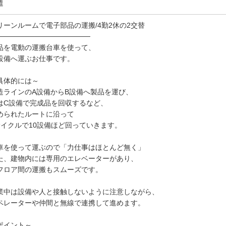
遣
リーンルームで電子部品の運搬/4勤2休の2交替
──────────────────
品を電動の運搬台車を使って、
設備へ運ぶお仕事です。
具体的には～
造ラインのA設備からB設備へ製品を運び、
はC設備で完成品を回収するなど、
められたルートに沿って
サイクルで10設備ほど回っていきます。
車を使って運ぶので「力仕事はほとんど無く」
た、建物内には専用のエレベーターがあり、
フロア間の運搬もスムーズです。
業中は設備や人と接触しないように注意しながら、
ペレーターや仲間と無線で連携して進めます。
ポイント～