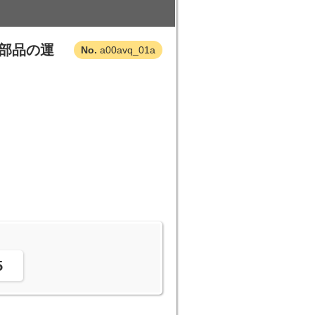
部品の運
a00avq_01a
。
5