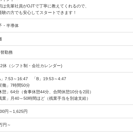
初は先輩社員がOJTで丁寧に教えてくれるので、
経験の方でも安心してスタートできます！
子・半導体
搬
交替勤務
勤2休（シフト制・会社カレンダー)
」7:53～16:47 「B」19:53～4:47
実働」7時間50分
休憩」64分（食事休憩44分、合間休憩10分を2回）
残業」月40～50時間ほど（残業手当を別途支給）
300円～1,625円
8万円～