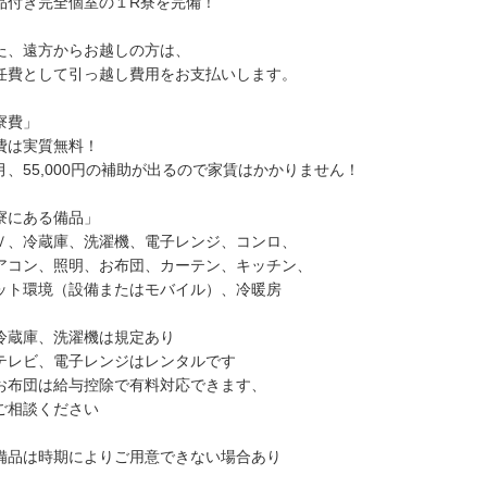
品付き完全個室の１R寮を完備！
た、遠方からお越しの方は、
任費として引っ越し費用をお支払いします。
寮費」
費は実質無料！
月、55,000円の補助が出るので家賃はかかりません！
寮にある備品」
Ｖ、冷蔵庫、洗濯機、電子レンジ、コンロ、
アコン、照明、お布団、カーテン、キッチン、
ット環境（設備またはモバイル）、冷暖房
冷蔵庫、洗濯機は規定あり
テレビ、電子レンジはレンタルです
お布団は給与控除で有料対応できます、
相談ください
備品は時期によりご用意できない場合あり