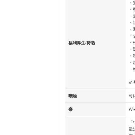
・
・
・
・
・
・
・
福利厚生/待遇
・
・
・
・W
※
可
喫煙
W
寮
「
最