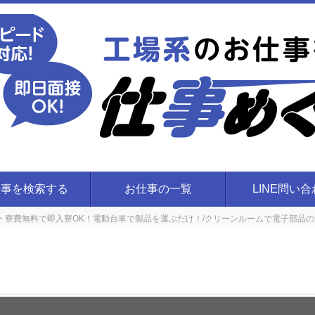
仕事を検索する
お仕事の一覧
LINE問い
寮費無料で即入寮OK！電動台車で製品を運ぶだけ！/クリーンルームで電子部品の