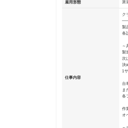
派
雇用形態
ク
──
製
各
～
製
次
決
1
仕事内容
台
ま
各
作
オ
～