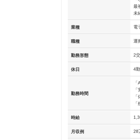
最
未
電
業種
運
職種
2
勤務形態
4
休日
「A
「
勤務時間
「
「
1,
時給
2
月収例