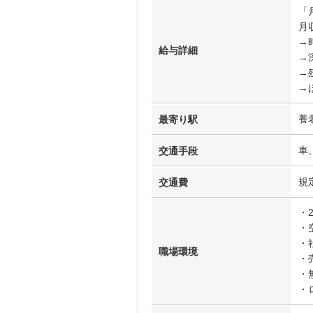
「
月収
→時
給与詳細
→
→
→
養
最寄り駅
車
交通手段
規
交通費
・
・
・
職場環境
・
・
・