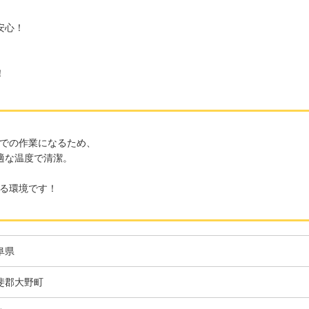
安心！
！
での作業になるため、
適な温度で清潔。
る環境です！
阜県
斐郡大野町