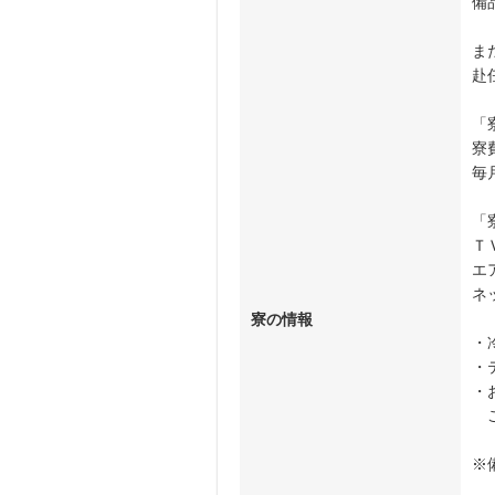
備
ま
赴
「
寮
毎
「
Ｔ
エ
ネ
寮の情報
・
・
・
ご
※