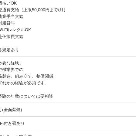
週払いOK
交通費支給（上限50,000円まで/月）
残業手当支給
制服貸与
i-FiレンタルOK
赴任旅費支給
各規定あり
必要な経験」
空機業界での
品製造、組み立て、整備関係、
ずれかの経験が必須です。
経験の年数については要相談
可(全面禁煙)
-Fi付き寮あり