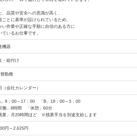
た、品質や安全への意識が高く、
程ごとに基準が設けられているため、
かい作業や正確な手順に自信のある方に
いているお仕事です。
送機器
立・組付け
交替勤務
日（会社カレンダー）
A」8：00～17：00 「B」18：00～3：00
実働」8時間 「休憩」60分
残業」月20時間ほど ※残業手当を別途支給します
100円～2,625円