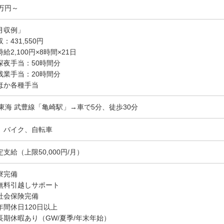
3万円～
月収例」
：431,550円
給2,100円×8時間×21日
深夜手当：50時間分
残業手当：20時間分
ほか各種手当
R東海 武豊線「亀崎駅」→車で5分、徒歩30分
、バイク、自転車
定支給（上限50,000円/月）
寮完備
無料引越しサポート
社会保険完備
年間休日120日以上
長期休暇あり（GW/夏季/年末年始）