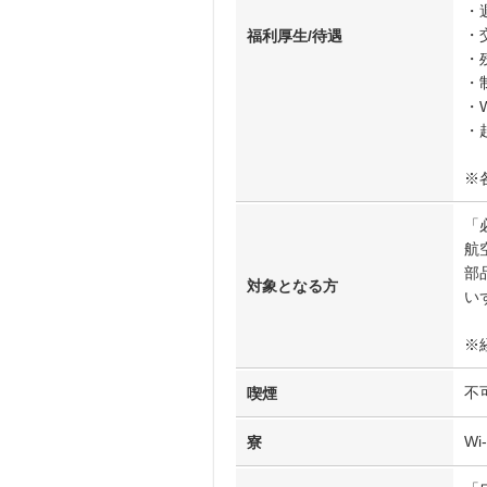
・
・
福利厚生/待遇
・
・
・W
・
※
「
航
部
対象となる方
い
※
不
喫煙
Wi
寮