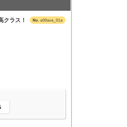
高クラス！
a00ava_01a
。
5