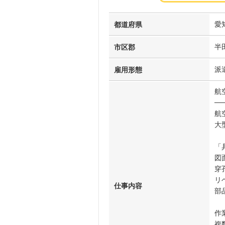
愛
都道府県
半
市区郡
派
雇用形態
航
──
航
大
「
図
穿
リ
仕事内容
部
作
複