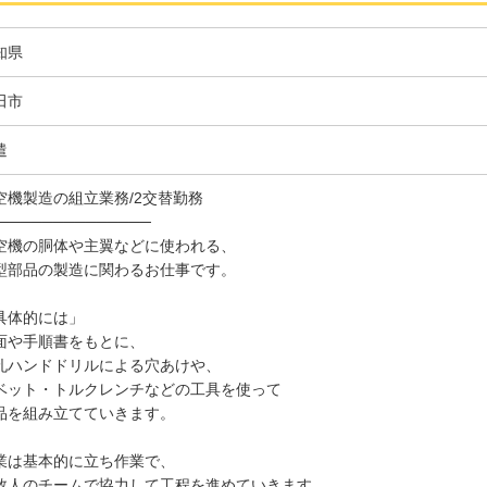
知県
田市
遣
空機製造の組立業務/2交替勤務
──────────────
空機の胴体や主翼などに使われる、
型部品の製造に関わるお仕事です。
具体的には」
面や手順書をもとに、
孔ハンドドリルによる穴あけや、
ベット・トルクレンチなどの工具を使って
品を組み立てていきます。
業は基本的に立ち作業で、
数人のチームで協力して工程を進めていきます。