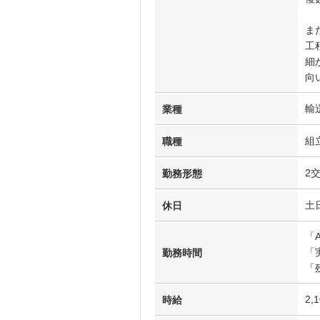
ま
工
細
向
輸
業種
組
職種
2
勤務形態
土
休日
「
「
勤務時間
「
2,
時給