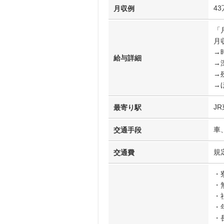
4
月収例
「
月収
→時
給与詳細
→
→
→
J
最寄り駅
車
交通手段
規
交通費
・
・
・
・
・