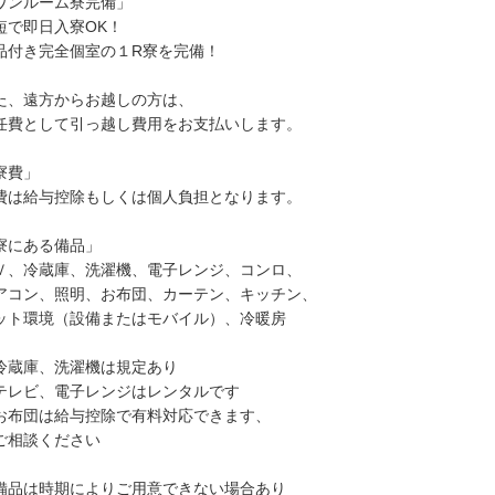
ワンルーム寮完備」
短で即日入寮OK！
品付き完全個室の１R寮を完備！
た、遠方からお越しの方は、
任費として引っ越し費用をお支払いします。
寮費」
費は給与控除もしくは個人負担となります。
寮にある備品」
Ｖ、冷蔵庫、洗濯機、電子レンジ、コンロ、
アコン、照明、お布団、カーテン、キッチン、
ット環境（設備またはモバイル）、冷暖房
冷蔵庫、洗濯機は規定あり
テレビ、電子レンジはレンタルです
お布団は給与控除で有料対応できます、
相談ください
備品は時期によりご用意できない場合あり