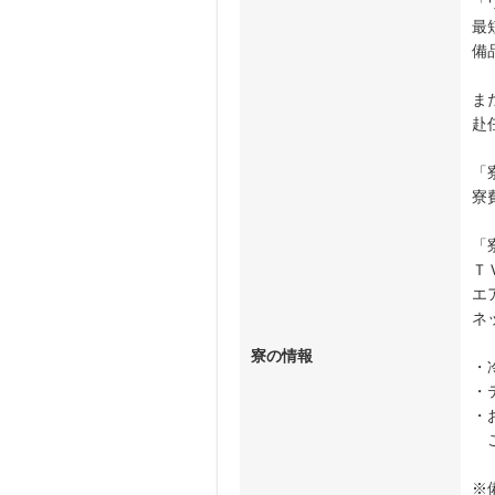
「
最
備
ま
赴
「
寮
「
Ｔ
エ
ネ
寮の情報
・
・
・
ご
※