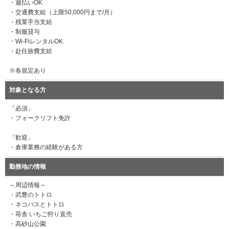
・週払いOK
・交通費支給（上限50,000円まで/月）
・残業手当支給
・制服貸与
・Wi-FiレンタルOK
・赴任旅費支給
※各規定あり
対象となる方
「必須」
・フォークリフト免許
「歓迎」
・倉庫業務の経験がある方
勤務地の情報
～周辺情報～
・武豊のトトロ
・ネコバスとトトロ
・苺舎 いちご狩り直売
・高砂山公園