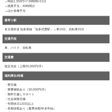
→時給1,350円×7.58時間×21日
→残業手当：40時間分
→ほか各種手当
最寄り駅
名古屋鉄道 知多新線「知多武豊駅」→車10分、自転車20分
交通手段
車、バイク、自転車
交通費
規定支給（上限50,000円/月）
福利厚生/待遇
・寮完備
・寮費補助あり（30,000円/月）
・無料引越しサポート
・社会保険完備
・年間休日120日以上
・長期休暇あり（夏季休暇/年末年始）