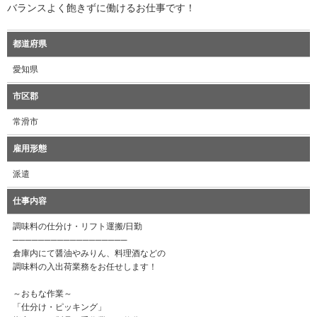
バランスよく飽きずに働けるお仕事です！
都道府県
愛知県
市区郡
常滑市
雇用形態
派遣
仕事内容
調味料の仕分け・リフト運搬/日勤
──────────────────
倉庫内にて醤油やみりん、料理酒などの
調味料の入出荷業務をお任せします！
～おもな作業～
「仕分け・ピッキング」