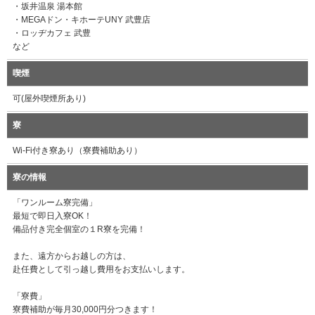
・坂井温泉 湯本館
・MEGAドン・キホーテUNY 武豊店
・ロッヂカフェ 武豊
など
喫煙
可(屋外喫煙所あり)
寮
Wi-Fi付き寮あり（寮費補助あり）
寮の情報
「ワンルーム寮完備」
最短で即日入寮OK！
備品付き完全個室の１R寮を完備！
また、遠方からお越しの方は、
赴任費として引っ越し費用をお支払いします。
「寮費」
寮費補助が毎月30,000円分つきます！