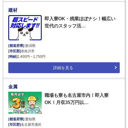
建材
即入寮OK・残業ほぼナシ！幅広い
世代のスタッフ活…
[都道府県]
新潟県
[市区郡]
糸魚川市
[時給]
1,400円～1,750円
詳細を見る
金属
職場も寮も名古屋市内！即入寮
OK！月収35万円以…
[都道府県]
愛知県
[市区郡]
名古屋市港区