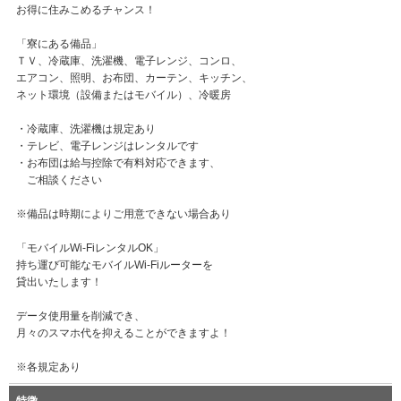
お得に住みこめるチャンス！
「寮にある備品」
ＴＶ、冷蔵庫、洗濯機、電子レンジ、コンロ、
エアコン、照明、お布団、カーテン、キッチン、
ネット環境（設備またはモバイル）、冷暖房
・冷蔵庫、洗濯機は規定あり
・テレビ、電子レンジはレンタルです
・お布団は給与控除で有料対応できます、
ご相談ください
※備品は時期によりご用意できない場合あり
「モバイルWi-FiレンタルOK」
持ち運び可能なモバイルWi-Fiルーターを
貸出いたします！
データ使用量を削減でき、
月々のスマホ代を抑えることができますよ！
※各規定あり