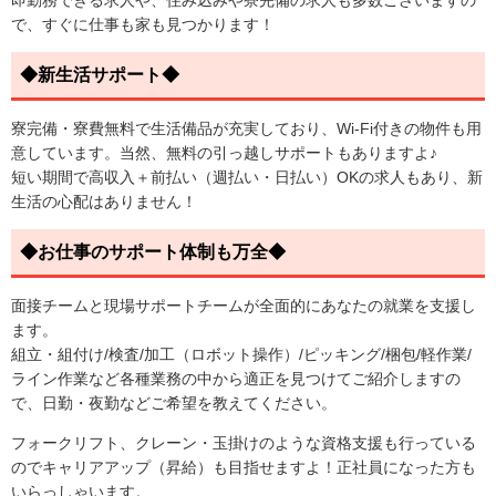
即勤務できる求人や、住み込みや寮完備の求人も多数ございますの
で、すぐに仕事も家も見つかります！
◆新生活サポート◆
寮完備・寮費無料で生活備品が充実しており、Wi-Fi付きの物件も用
意しています。当然、無料の引っ越しサポートもありますよ♪
短い期間で高収入＋前払い（週払い・日払い）OKの求人もあり、新
生活の心配はありません！
◆お仕事のサポート体制も万全◆
面接チームと現場サポートチームが全面的にあなたの就業を支援し
ます。
組立・組付け/検査/加工（ロボット操作）/ピッキング/梱包/軽作業/
ライン作業など各種業務の中から適正を見つけてご紹介しますの
で、日勤・夜勤などご希望を教えてください。
フォークリフト、クレーン・玉掛けのような資格支援も行っている
のでキャリアアップ（昇給）も目指せますよ！正社員になった方も
いらっしゃいます。