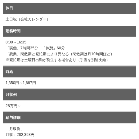
休日
土日祝（会社カレンダー）
勤務時間
8:00～16:35
「実働」7時間35分 「休憩」60分
「残業」閑散期と繁忙期により異なる（閑散期は月10時間ほど）
※繁忙期は土曜日出勤が発生する場合あり（手当を別途支給）
時給
1,350円～1,687円
月収例
28万円～
給与詳細
「月収例」
月収：282,393円