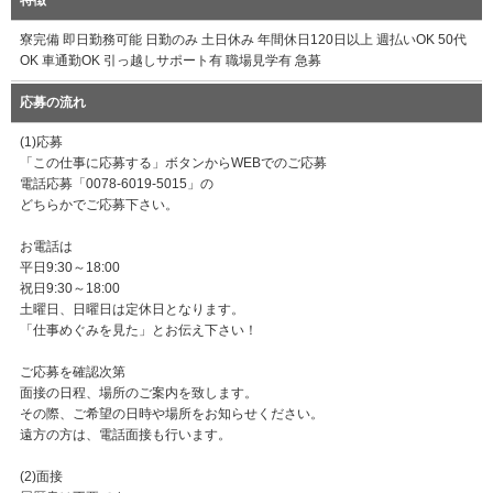
特徴
寮完備 即日勤務可能 日勤のみ 土日休み 年間休日120日以上 週払いOK 50代
OK 車通勤OK 引っ越しサポート有 職場見学有 急募
応募の流れ
(1)応募
「この仕事に応募する」ボタンからWEBでのご応募
電話応募「0078-6019-5015」の
どちらかでご応募下さい。
お電話は
平日9:30～18:00
祝日9:30～18:00
土曜日、日曜日は定休日となります。
「仕事めぐみを見た」とお伝え下さい！
ご応募を確認次第
面接の日程、場所のご案内を致します。
その際、ご希望の日時や場所をお知らせください。
遠方の方は、電話面接も行います。
(2)面接