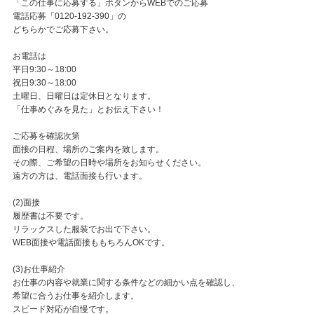
「この仕事に応募する」ボタンからWEBでのご応募
電話応募「0120-192-390」の
どちらかでご応募下さい。
お電話は
平日9:30～18:00
祝日9:30～18:00
土曜日、日曜日は定休日となります。
「仕事めぐみを見た」とお伝え下さい！
ご応募を確認次第
面接の日程、場所のご案内を致します。
その際、ご希望の日時や場所をお知らせください。
遠方の方は、電話面接も行います。
(2)面接
履歴書は不要です。
リラックスした服装でお出で下さい。
WEB面接や電話面接ももちろんOKです。
(3)お仕事紹介
お仕事の内容や就業に関する条件などの細かい点を確認し、
希望に合うお仕事を紹介します。
スピード対応が自慢です。