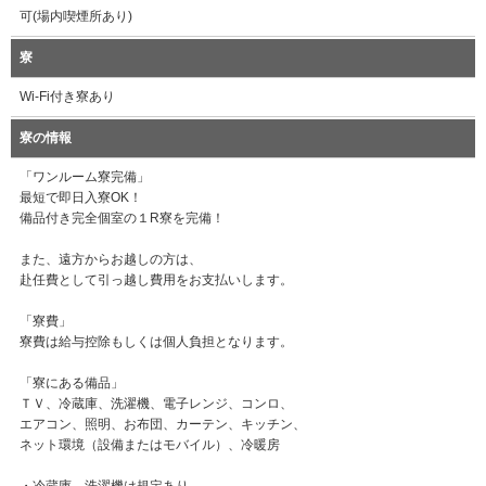
可(場内喫煙所あり)
寮
Wi-Fi付き寮あり
寮の情報
「ワンルーム寮完備」
最短で即日入寮OK！
備品付き完全個室の１R寮を完備！
また、遠方からお越しの方は、
赴任費として引っ越し費用をお支払いします。
「寮費」
寮費は給与控除もしくは個人負担となります。
「寮にある備品」
ＴＶ、冷蔵庫、洗濯機、電子レンジ、コンロ、
エアコン、照明、お布団、カーテン、キッチン、
ネット環境（設備またはモバイル）、冷暖房