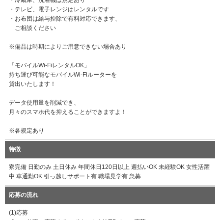
・冷蔵庫、洗濯機は規定あり
・テレビ、電子レンジはレンタルです
・お布団は給与控除で有料対応できます、
ご相談ください
※備品は時期によりご用意できない場合あり
「モバイルWi-FiレンタルOK」
持ち運び可能なモバイルWi-Fiルーターを
貸出いたします！
データ使用量を削減でき、
月々のスマホ代を抑えることができますよ！
※各規定あり
特徴
寮完備 日勤のみ 土日休み 年間休日120日以上 週払いOK 未経験OK 女性活躍
中 車通勤OK 引っ越しサポート有 職場見学有 急募
応募の流れ
(1)応募