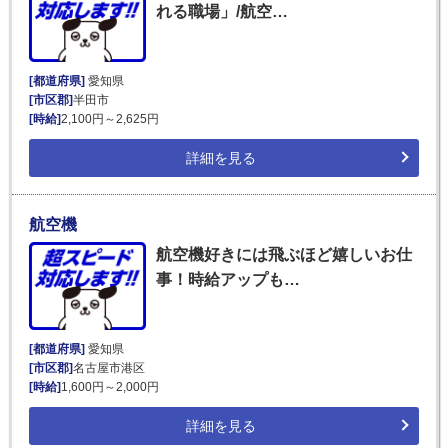
れる職場」/航空…
[都道府県]
愛知県
[市区郡]
半田市
[時給]
2,100円～2,625円
詳細を見る
航空機
航空機好きには飛ぶほど嬉しいお仕
事！時給アップも…
[都道府県]
愛知県
[市区郡]
名古屋市港区
[時給]
1,600円～2,000円
詳細を見る