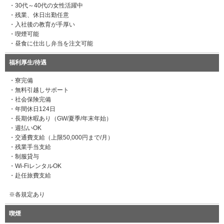
・30代～40代の女性活躍中
・残業、休日出勤任意
・入社後の教育が手厚い
・喫煙可能
・昼食に仕出し弁当を注文可能
福利厚生/待遇
・寮完備
・無料引越しサポート
・社会保険完備
・年間休日124日
・長期休暇あり（GW/夏季/年末年始）
・週払いOK
・交通費支給（上限50,000円まで/月）
・残業手当支給
・制服貸与
・Wi-FiレンタルOK
・赴任旅費支給
※各規定あり
喫煙