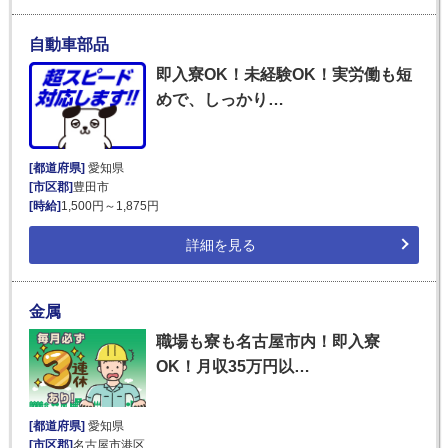
自動車部品
即入寮OK！未経験OK！実労働も短
めで、しっかり…
[都道府県]
愛知県
[市区郡]
豊田市
[時給]
1,500円～1,875円
詳細を見る
金属
職場も寮も名古屋市内！即入寮
OK！月収35万円以…
[都道府県]
愛知県
[市区郡]
名古屋市港区