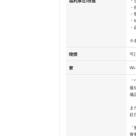
・
福利厚生/待遇
・
・
・W
・
※
可
喫煙
Wi
寮
「
最
備
ま
赴
「
寮