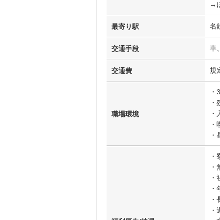
→
名
最寄り駅
車
交通手段
規
交通費
・
・
・
職場環境
・
・
・
・
・
・
・
・