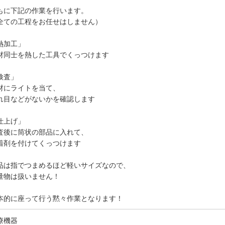
もに下記の作業を行います。
全ての工程をお任せはしません）
熱加工」
材同士を熱した工具でくっつけます
検査」
材にライトを当て、
れ目などがないかを確認します
仕上げ」
査後に筒状の部品に入れて、
着剤を付けてくっつけます
品は指でつまめるほど軽いサイズなので、
量物は扱いません！
本的に座って行う黙々作業となります！
療機器