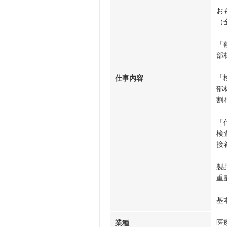
お
（
「
部
「
仕事内容
部
割
「
検
接
製
重
基
医
業種