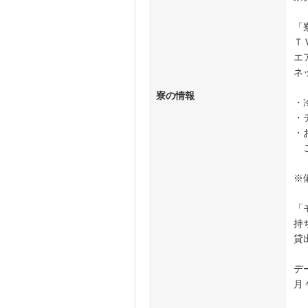
「
Ｔ
エ
ネ
寮の情報
・
・
・
ご
※
「
持
貸
デ
月