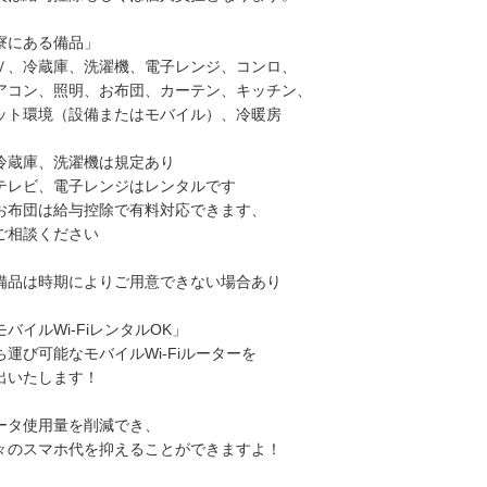
寮にある備品」
Ｖ、冷蔵庫、洗濯機、電子レンジ、コンロ、
アコン、照明、お布団、カーテン、キッチン、
ット環境（設備またはモバイル）、冷暖房
冷蔵庫、洗濯機は規定あり
テレビ、電子レンジはレンタルです
お布団は給与控除で有料対応できます、
相談ください
備品は時期によりご用意できない場合あり
モバイルWi-FiレンタルOK」
ち運び可能なモバイルWi-Fiルーターを
出いたします！
ータ使用量を削減でき、
々のスマホ代を抑えることができますよ！