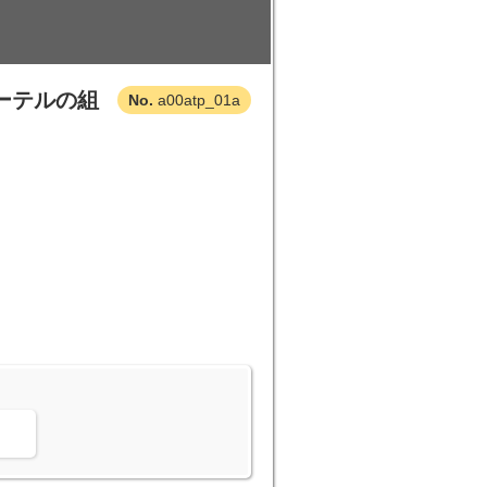
ーテルの組
a00atp_01a
。