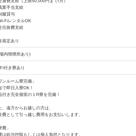
交通費支給（上限50,000円まで/月）
残業手当支給
制服貸与
i-FiレンタルOK
赴任旅費支給
各規定あり
(場内喫煙所あり)
-Fi付き寮あり
ワンルーム寮完備」
短で即日入寮OK！
品付き完全個室の１R寮を完備！
た、遠方からお越しの方は、
任費として引っ越し費用をお支払いします。
寮費」
費は給与控除もしくは個人負担となります。