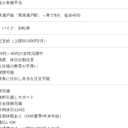
ほか各種手当
鉄瀬戸線「尾張瀬戸駅」→車で8分、徒歩40分
、バイク、自転車
定支給（上限50,000円/月）
30代～40代の女性活躍中
残業、休日出勤任意
入社後の教育が手厚い
喫煙可能
昼食に仕出し弁当を注文可能
寮完備
無料引越しサポート
社会保険完備
年間休日124日
長期休暇あり（GW/夏季/年末年始）
週払いOK