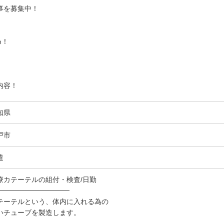
事を募集中！
め！
内容！
知県
戸市
遣
療カテーテルの組付・検査/日勤
──────────────
テーテルという、体内に入れる為の
いチューブを製造します。