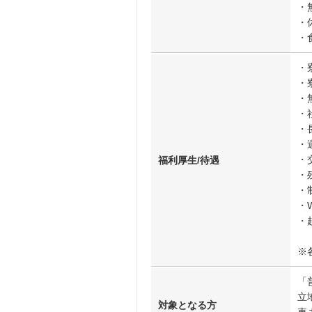
・
・
・
・
・
・
・
・
・
・
福利厚生/待遇
・
・
・W
・
※
「
立
対象となる方