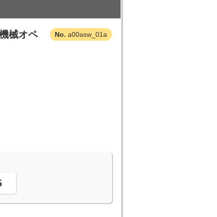
の機械オペ
a00asw_01a
。
5