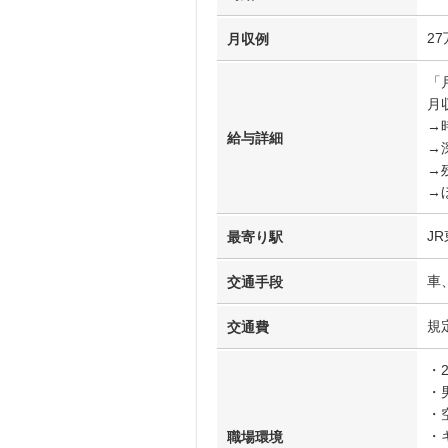
2
月収例
「
月収
→時
給与詳細
→
→
→
J
最寄り駅
車
交通手段
規
交通費
・
・
・
・
職場環境