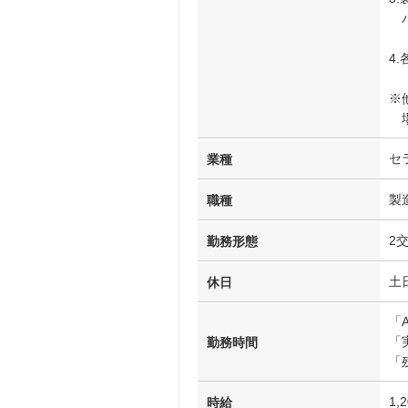
パ
4
※
場
セ
業種
製
職種
2
勤務形態
土
休日
「
「
勤務時間
「
1,
時給