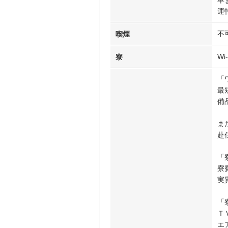
車
運
不
喫煙
W
寮
「
最
備
ま
赴
「
寮
実
「
Ｔ
エ