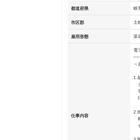
岐
都道府県
土
市区郡
派
雇用形態
電
──
～
1
チ
電
印
2
仕事内容
機
セ
3