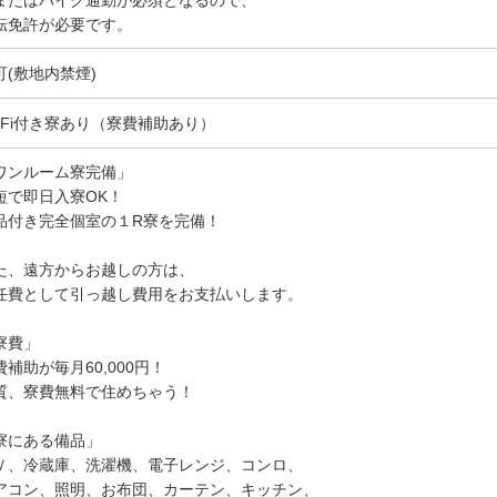
またはバイク通勤が必須となるので、
転免許が必要です。
可(敷地内禁煙)
i-Fi付き寮あり（寮費補助あり）
ワンルーム寮完備」
短で即日入寮OK！
品付き完全個室の１R寮を完備！
た、遠方からお越しの方は、
任費として引っ越し費用をお支払いします。
寮費」
費補助が毎月60,000円！
質、寮費無料で住めちゃう！
寮にある備品」
Ｖ、冷蔵庫、洗濯機、電子レンジ、コンロ、
アコン、照明、お布団、カーテン、キッチン、