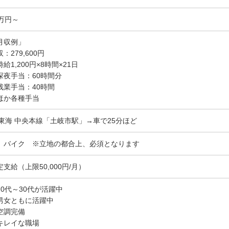
7万円～
月収例」
：279,600円
給1,200円×8時間×21日
深夜手当：60時間分
残業手当：40時間
ほか各種手当
R東海 中央本線「土岐市駅」→車で25分ほど
、バイク ※立地の都合上、必須となります
定支給（上限50,000円/月）
20代～30代が活躍中
男女ともに活躍中
空調完備
キレイな職場