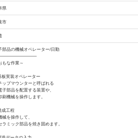
阜県
岐市
遣
子部品の機械オペレーター/日勤
────────────
おもな作業～
.基板実装オペレーター
ップマウンターと呼ばれる
子部品を配置する装置や、
刷機械を操作します。
.焼成工程
械を操作して、
ラミック部品を焼き固めます。
.製造データの入力