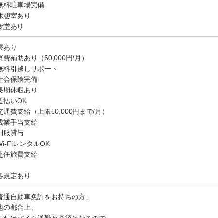
無料駐車場完備
休憩室あり
食堂あり
寮あり
寮費補助あり（60,000円/月）
無料引越しサポート
社会保険完備
長期休暇あり
週払いOK
交通費支給（上限50,000円まで/月）
残業手当支給
制服貸与
i-FiレンタルOK
赴任旅費支給
各規定あり
普通自動車免許をお持ちの方」
地の都合上、