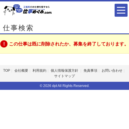
仕事検索
この仕事は既に削除されたか、募集を終了しております。
TOP
会社概要
利用規約
個人情報保護方針
免責事項
お問い合わせ
サイトマップ
© 2026 dpt All Rights Reserved.