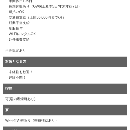
・年間休日105日
・長期休暇あり（GW6日/夏季5日/年末年始7日）
・週払いOK
・交通費支給（上限50,000円まで/月）
・残業手当支給
・制服貸与
・Wi-FiレンタルOK
・赴任旅費支給
※各規定あり
対象となる方
・未経験も歓迎！
・経験不問！
喫煙
可(場内喫煙所あり)
寮
Wi-Fi付き寮あり（寮費補助あり）