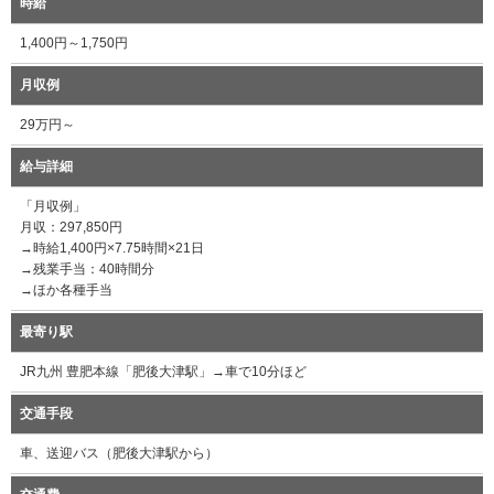
時給
1,400円～1,750円
月収例
29万円～
給与詳細
「月収例」
月収：297,850円
→時給1,400円×7.75時間×21日
→残業手当：40時間分
→ほか各種手当
最寄り駅
JR九州 豊肥本線「肥後大津駅」→車で10分ほど
交通手段
車、送迎バス（肥後大津駅から）