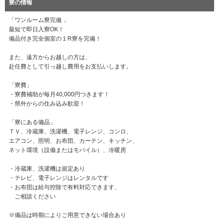
寮の情報
「ワンルーム寮完備 」
最短で即日入寮OK！
備品付き完全個室の１R寮を完備！
また、遠方からお越しの方は、
赴任費として引っ越し費用をお支払いします。
「寮費」
・寮費補助が毎月40,000円つきます！
・県外からの住み込み歓迎！
「寮にある備品」
ＴＶ、冷蔵庫、洗濯機、電子レンジ、コンロ、
エアコン、照明、お布団、カーテン、キッチン、
ネット環境（設備またはモバイル）、冷暖房
・冷蔵庫、洗濯機は規定あり
・テレビ、電子レンジはレンタルです
・お布団は給与控除で有料対応できます、
ご相談ください
※備品は時期によりご用意できない場合あり