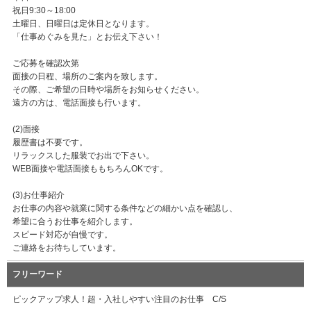
祝日9:30～18:00
土曜日、日曜日は定休日となります。
「仕事めぐみを見た」とお伝え下さい！
ご応募を確認次第
面接の日程、場所のご案内を致します。
その際、ご希望の日時や場所をお知らせください。
遠方の方は、電話面接も行います。
(2)面接
履歴書は不要です。
リラックスした服装でお出で下さい。
WEB面接や電話面接ももちろんOKです。
(3)お仕事紹介
お仕事の内容や就業に関する条件などの細かい点を確認し、
希望に合うお仕事を紹介します。
スピード対応が自慢です。
ご連絡をお待ちしています。
フリーワード
ピックアップ求人！超・入社しやすい注目のお仕事 C/S