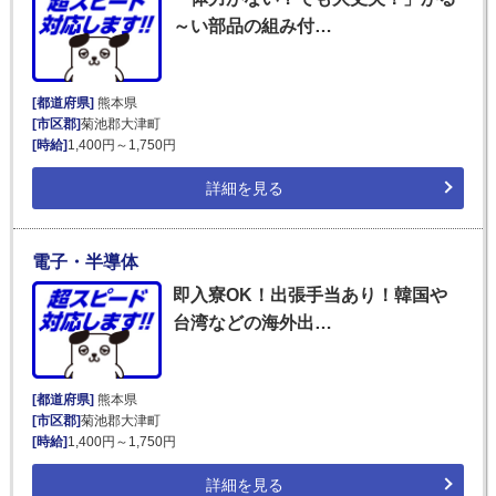
～い部品の組み付…
[都道府県]
熊本県
[市区郡]
菊池郡大津町
[時給]
1,400円～1,750円
詳細を見る
電子・半導体
即入寮OK！出張手当あり！韓国や
台湾などの海外出…
[都道府県]
熊本県
[市区郡]
菊池郡大津町
[時給]
1,400円～1,750円
詳細を見る