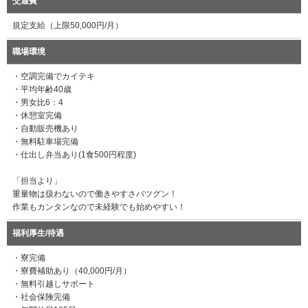
交通費
規定支給（上限50,000円/月）
職場環境
・空調完備でカイテキ
・平均年齢40歳
・男女比6：4
・休憩室完備
・自動販売機あり
・無料駐車場完備
・仕出し弁当あり(1食500円程度)
「担当より」
重量物は扱わないので働きやすさバツグン！
作業もカンタンなので未経験でも始めやすい！
福利厚生/待遇
・寮完備
・寮費補助あり（40,000円/月）
・無料引越しサポート
・社会保険完備