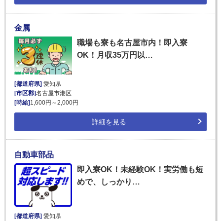
金属
職場も寮も名古屋市内！即入寮
OK！月収35万円以…
[都道府県]
愛知県
[市区郡]
名古屋市港区
[時給]
1,600円～2,000円
詳細を見る
自動車部品
即入寮OK！未経験OK！実労働も短
めで、しっかり…
[都道府県]
愛知県