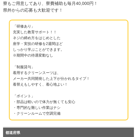
寮もご用意してあり、寮費補助も毎月40,000円！
県外からの応募も大歓迎です！
「研修あり」
充実した教育サポート！！
ネジの締め方をはじめとした
座学・実技の研修を2週間ほど
しっかり学ぶことができます。
※期間中の待遇変動なし
「制服貸与」
着用するクリーンスーツは、
メーカー共同開発した上下が分かれるタイプ！
着替えもしやすく、着心地よい！
「ポイント」
・部品は軽いので体力が無くても安心
・専門的な難しい作業はナシ
・クリーンルームで空調完備
都道府県