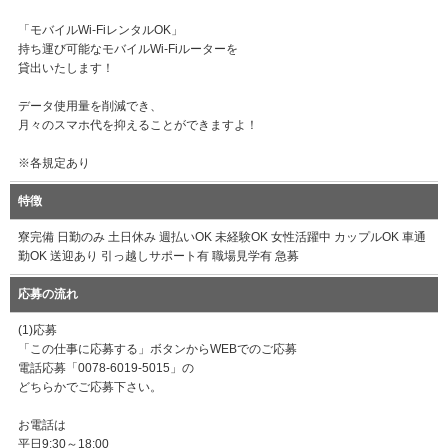
「モバイルWi-FiレンタルOK」
持ち運び可能なモバイルWi-Fiルーターを
貸出いたします！
データ使用量を削減でき、
月々のスマホ代を抑えることができますよ！
※各規定あり
特徴
寮完備 日勤のみ 土日休み 週払いOK 未経験OK 女性活躍中 カップルOK 車通
勤OK 送迎あり 引っ越しサポート有 職場見学有 急募
応募の流れ
(1)応募
「この仕事に応募する」ボタンからWEBでのご応募
電話応募「0078-6019-5015」の
どちらかでご応募下さい。
お電話は
平日9:30～18:00