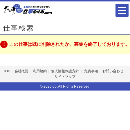
仕事検索
この仕事は既に削除されたか、募集を終了しております。
TOP
会社概要
利用規約
個人情報保護方針
免責事項
お問い合わせ
サイトマップ
© 2026 dpt All Rights Reserved.