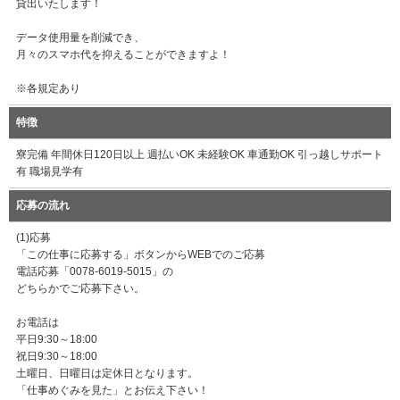
貸出いたします！
データ使用量を削減でき、
月々のスマホ代を抑えることができますよ！
※各規定あり
特徴
寮完備 年間休日120日以上 週払いOK 未経験OK 車通勤OK 引っ越しサポート
有 職場見学有
応募の流れ
(1)応募
「この仕事に応募する」ボタンからWEBでのご応募
電話応募「0078-6019-5015」の
どちらかでご応募下さい。
お電話は
平日9:30～18:00
祝日9:30～18:00
土曜日、日曜日は定休日となります。
「仕事めぐみを見た」とお伝え下さい！