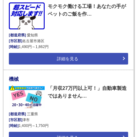
モクモク働ける工場！あなたの手が
ペットのご飯を作…
[都道府県]
愛知県
[市区郡]
名古屋市港区
[時給]
1,490円～1,862円
詳細を見る
機械
「月収27万円以上可！」自動車製造
ではありません…
[都道府県]
三重県
[市区郡]
津市
[時給]
1,400円～1,750円