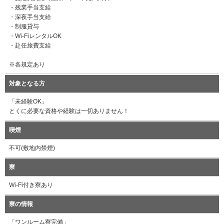
・残業手当支給
・深夜手当支給
・制服貸与
・Wi-FiレンタルOK
・赴任旅費支給
※各規定あり
対象となる方
「未経験OK」
とくに必要な資格や経験は一切ありません！
喫煙
不可(敷地内禁煙)
寮
Wi-Fi付き寮あり
寮の情報
「ワンルーム寮完備」