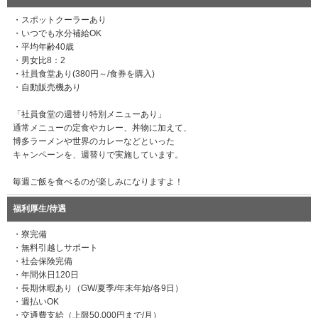
・スポットクーラーあり
・いつでも水分補給OK
・平均年齢40歳
・男女比8：2
・社員食堂あり(380円～/食券を購入)
・自動販売機あり
「社員食堂の週替り特別メニューあり」
通常メニューの定食やカレー、丼物に加えて、
博多ラーメンや世界のカレーなどといった
キャンペーンを、週替りで実施しています。
毎週ご飯を食べるのが楽しみになりますよ！
福利厚生/待遇
・寮完備
・無料引越しサポート
・社会保険完備
・年間休日120日
・長期休暇あり（GW/夏季/年末年始/各9日）
・週払いOK
・交通費支給（上限50,000円まで/月）