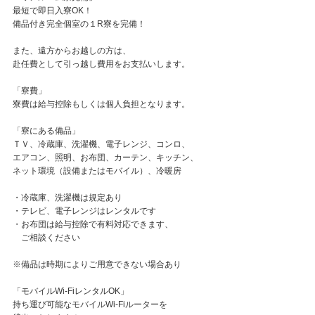
最短で即日入寮OK！
備品付き完全個室の１R寮を完備！
また、遠方からお越しの方は、
赴任費として引っ越し費用をお支払いします。
「寮費」
寮費は給与控除もしくは個人負担となります。
「寮にある備品」
ＴＶ、冷蔵庫、洗濯機、電子レンジ、コンロ、
エアコン、照明、お布団、カーテン、キッチン、
ネット環境（設備またはモバイル）、冷暖房
・冷蔵庫、洗濯機は規定あり
・テレビ、電子レンジはレンタルです
・お布団は給与控除で有料対応できます、
ご相談ください
※備品は時期によりご用意できない場合あり
「モバイルWi-FiレンタルOK」
持ち運び可能なモバイルWi-Fiルーターを