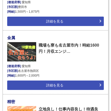
[都道府県]
愛知県
[市区郡]
豊田市
[時給]
1,500円～1,875円
詳細を見る
金属
職場も寮も名古屋市内！時給1600
円！月収エンジ…
[都道府県]
愛知県
[市区郡]
名古屋市熱田区
[時給]
1,600円～2,000円
詳細を見る
精密
立地良し！仕事内容良し！待遇良