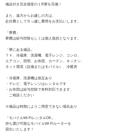
備品付き完全個室の１R寮を完備！
また、遠方からお越しの方は、
赴任費として引っ越し費用をお支払いします。
「寮費」
寮費は給与控除もしくは個人負担となります。
「寮にある備品」
ＴＶ、冷蔵庫、洗濯機、電子レンジ、コンロ、
エアコン、照明、お布団、カーテン、キッチン、
ネット環境（設備またはモバイル）、冷暖房
・冷蔵庫、洗濯機は規定あり
・テレビ、電子レンジはレンタルです
・お布団は給与控除で有料対応できます、
ご相談ください
※備品は時期によりご用意できない場合あり
「モバイルWi-FiレンタルOK」
持ち運び可能なモバイルWi-Fiルーターを
貸出いたします！