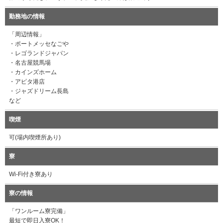
勤務地の情報
「周辺情報」
・ポートメッセなごや
・レゴランドジャパン
・名古屋競馬場
・カインズホーム
・アピタ港店
・ジャズドリーム長島
など
喫煙
可(場内喫煙所あり)
寮
Wi-Fi付き寮あり
寮の情報
「ワンルーム寮完備」
最短で即日入寮OK！