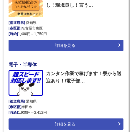
し！環境良し！言う…
[都道府県]
愛知県
[市区郡]
名古屋市東区
[時給]
1,400円～1,750円
詳細を見る
電子・半導体
カンタン作業で稼げます！寮から送
迎あり！/電子部…
[都道府県]
愛知県
[市区郡]
半田市
[時給]
1,930円～2,412円
詳細を見る