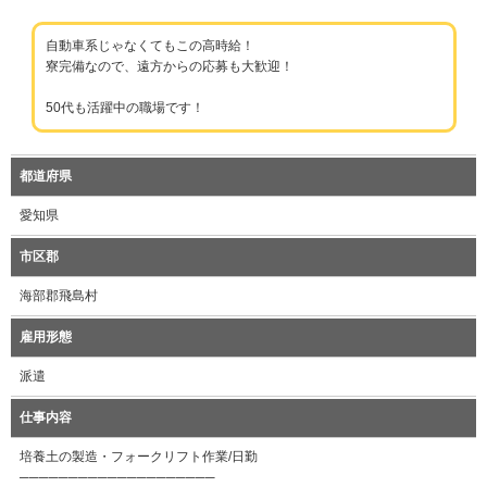
自動車系じゃなくてもこの高時給！
寮完備なので、遠方からの応募も大歓迎！
50代も活躍中の職場です！
都道府県
愛知県
市区郡
海部郡飛島村
雇用形態
派遣
仕事内容
培養土の製造・フォークリフト作業/日勤
────────────────────