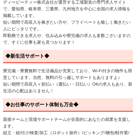
ディーピーティー株式会社が運営する工場製造の専門求人サイト
で、愛知県、岐阜県、三重県、九州地方を中心に全国の求人情報を
掲載しています。
短い期間で高収入を稼ぎたい方や、プライベートも愉しく働きたい
人にピッタリです。
即勤務できる求人や、住み込みや寮完備の求人も多数ございますの
で、すぐに仕事も家も見つかります！
◆新生活サポート◆
寮完備・寮費無料で生活備品が充実しており、Wi-Fi付きの物件も用
意しています。当然、無料の引っ越しサポートもありますよ♪
短い期間で高収入＋前払い（週払い・日払い）OKの求人もあり、新
生活の心配はありません！
◆お仕事のサポート体制も万全◆
面接チームと現場サポートチームが全面的にあなたの就業を支援し
ます。
組立・組付け/検査/加工（ロボット操作）/ピッキング/梱包/軽作業/