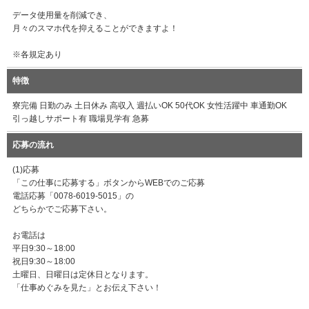
データ使用量を削減でき、
月々のスマホ代を抑えることができますよ！
※各規定あり
特徴
寮完備 日勤のみ 土日休み 高収入 週払いOK 50代OK 女性活躍中 車通勤OK
引っ越しサポート有 職場見学有 急募
応募の流れ
(1)応募
「この仕事に応募する」ボタンからWEBでのご応募
電話応募「0078-6019-5015」の
どちらかでご応募下さい。
お電話は
平日9:30～18:00
祝日9:30～18:00
土曜日、日曜日は定休日となります。
「仕事めぐみを見た」とお伝え下さい！