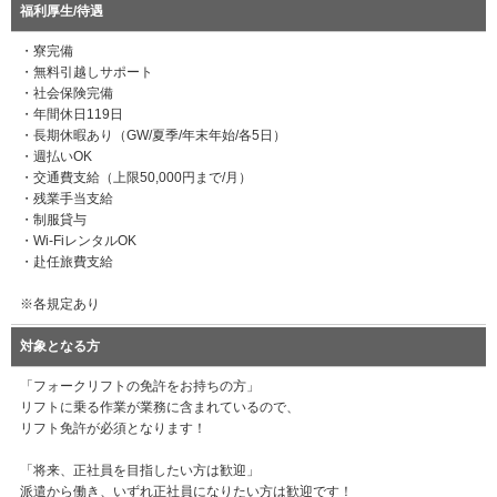
福利厚生/待遇
・寮完備
・無料引越しサポート
・社会保険完備
・年間休日119日
・長期休暇あり（GW/夏季/年末年始/各5日）
・週払いOK
・交通費支給（上限50,000円まで/月）
・残業手当支給
・制服貸与
・Wi-FiレンタルOK
・赴任旅費支給
※各規定あり
対象となる方
「フォークリフトの免許をお持ちの方」
リフトに乗る作業が業務に含まれているので、
リフト免許が必須となります！
「将来、正社員を目指したい方は歓迎」
派遣から働き、いずれ正社員になりたい方は歓迎です！