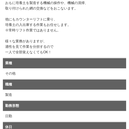
おもに培養土を製造する機械の操作や、機械の清掃、
取り付けられた網の交換などをおこないます。
他にもカウンターリフトに乗り、
培養土の入出庫する作業もお任せします。
※常時リフト作業ではありません。
様々な業務がありますが、
適性を見て作業を分担するので
一人で全部覚えなくてもOK！
業種
その他
職種
製造
勤務形態
日勤
休日