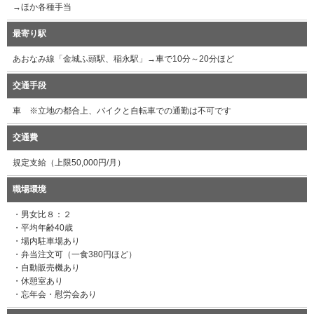
→ほか各種手当
最寄り駅
あおなみ線「金城ふ頭駅、稲永駅」→車で10分～20分ほど
交通手段
車 ※立地の都合上、バイクと自転車での通勤は不可です
交通費
規定支給（上限50,000円/月）
職場環境
・男女比８：２
・平均年齢40歳
・場内駐車場あり
・弁当注文可（一食380円ほど）
・自動販売機あり
・休憩室あり
・忘年会・慰労会あり