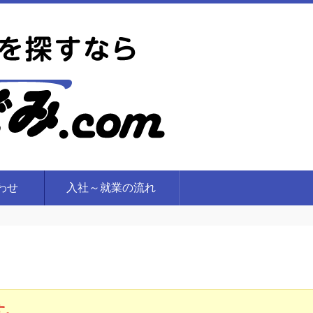
合わせ
入社～就業の流れ
す。