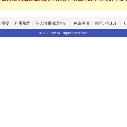
社概要
利用規約
個人情報保護方針
免責事項
お問い合わせ
© 2026 dpt All Rights Reserved.