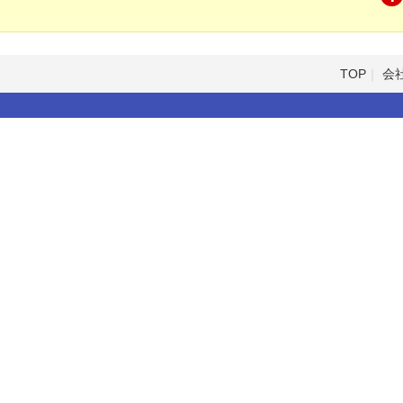
TOP
会