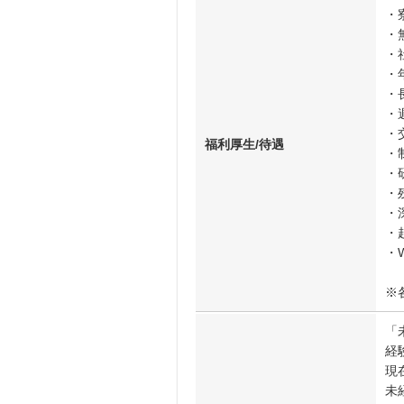
・
・
・
・
・
・
・
福利厚生/待遇
・
・
・
・
・
・W
※
「
経
現
未