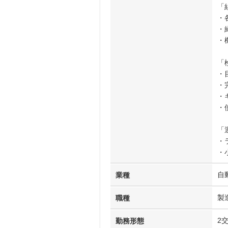
「
・
・
・
「
・
・
・
・
「
・
・
自
業種
製
職種
2
勤務形態