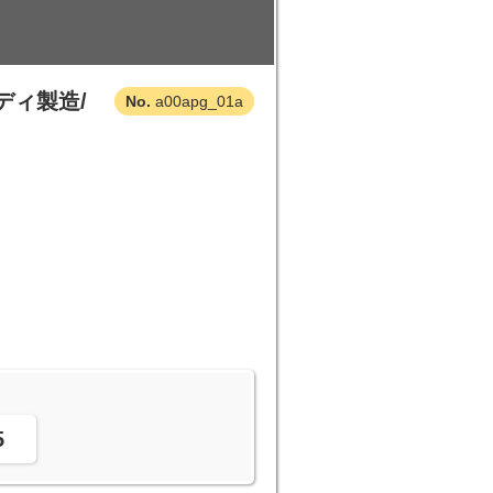
ディ製造/
a00apg_01a
。
5