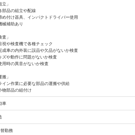
組立」
各部品の組立や配線
締め付け器具、インパクトドライバー使用
機械補助あり
検査」
目視や検査機で各種チェック
完成車の内外装に誤品や欠品がないか検査
キズや動作に問題がないか検査
使用時の異音がないか検査
運搬」
ライン作業に必要な部品の運搬や供給
小物部品の組付け
動車
造
交替勤務