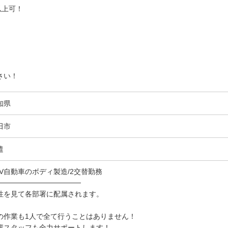
以上可！
さい！
知県
田市
遣
UV自動車のボディ製造/2交替勤務
────────────────
性を見て各部署に配属されます。
の作業も1人で全て行うことはありません！
輩スタッフも全力サポートします！