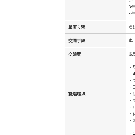
2
3
4
名
最寄り駅
車
交通手段
規
交通費
・
・
・
・
・
職場環境
・
・
・
・
・