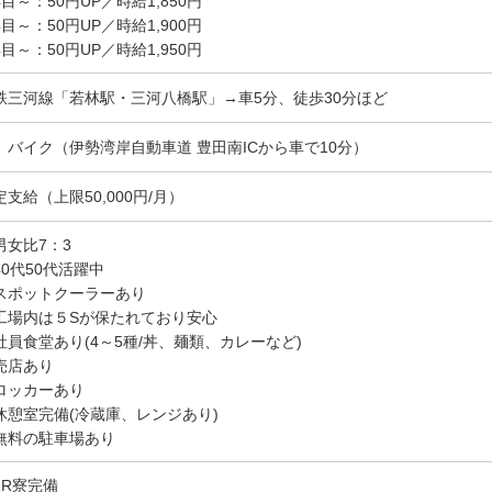
年目～：50円UP／時給1,850円
年目～：50円UP／時給1,900円
年目～：50円UP／時給1,950円
鉄三河線「若林駅・三河八橋駅」→車5分、徒歩30分ほど
、バイク（伊勢湾岸自動車道 豊田南ICから車で10分）
定支給（上限50,000円/月）
男女比7：3
40代50代活躍中
スポットクーラーあり
工場内は５Sが保たれており安心
社員食堂あり(4～5種/丼、麺類、カレーなど)
売店あり
ロッカーあり
休憩室完備(冷蔵庫、レンジあり)
無料の駐車場あり
1R寮完備