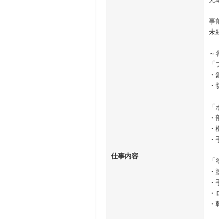
事
未
～
「
・
・
「
・
・
・
仕事内容
「
・
・
・
・