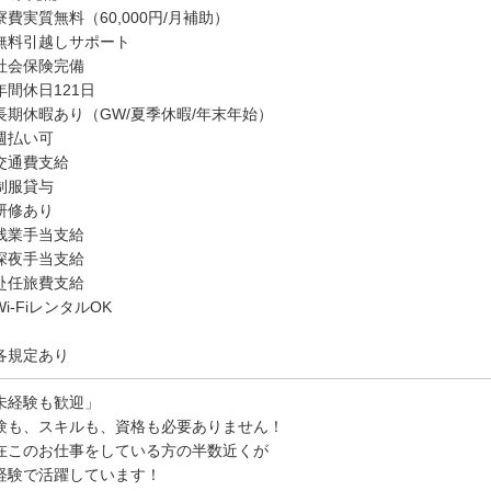
寮費実質無料（60,000円/月補助）
無料引越しサポート
社会保険完備
年間休日121日
長期休暇あり（GW/夏季休暇/年末年始）
週払い可
交通費支給
制服貸与
研修あり
残業手当支給
深夜手当支給
赴任旅費支給
i-FiレンタルOK
各規定あり
未経験も歓迎」
験も、スキルも、資格も必要ありません！
在このお仕事をしている方の半数近くが
経験で活躍しています！