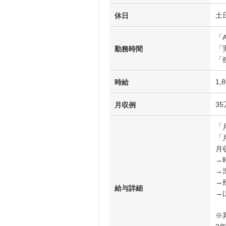
土
休日
「A
「
勤務時間
「
1,
時給
3
月収例
「
「
月収
→時
→
→
給与詳細
→
※