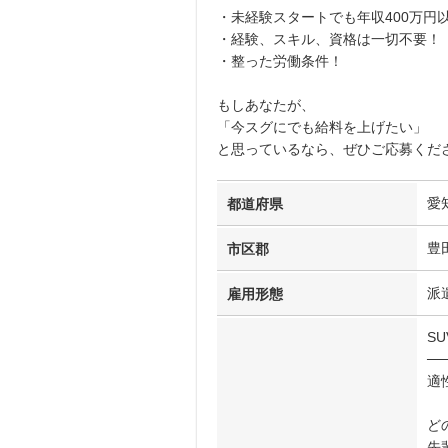
・未経験スタートでも年収400万円
・経験、スキル、資格は一切不要！
・整った労働条件！
もしあなたが、
「今スグにでも給料を上げたい」
と思っているなら、ぜひご応募くだ
愛
都道府県
豊
市区郡
派
雇用形態
S
──
適
ど
先