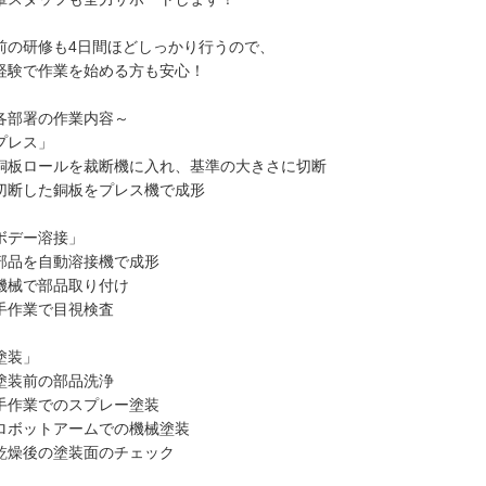
前の研修も4日間ほどしっかり行うので、
経験で作業を始める方も安心！
各部署の作業内容～
プレス」
銅板ロールを裁断機に入れ、基準の大きさに切断
切断した銅板をプレス機で成形
ボデー溶接」
部品を自動溶接機で成形
機械で部品取り付け
手作業で目視検査
塗装」
塗装前の部品洗浄
手作業でのスプレー塗装
ロボットアームでの機械塗装
乾燥後の塗装面のチェック