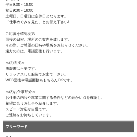
平日9:30～18:00
祝日9:30～18:00
土曜日、日曜日は定休日となります。
「仕事めぐみを見た」とお伝え下さい!
ご応募を確認次第
面接の日程、場所のご案内を致します。
その際、ご希望の日時や場所をお知らせください。
遠方の方は、電話面接も行います。
≪(2)面接≫
履歴書は不要です。
リラックスした服装でお出で下さい。
WEB面接や電話面接ももちろんOKです。
≪(3)お仕事紹介≫
お仕事の内容や就業に関する条件などの細かい点を確認し、
希望に合うお仕事を紹介します。
スピード対応が自慢です。
ご連絡をお待ちしています。
フリーワード