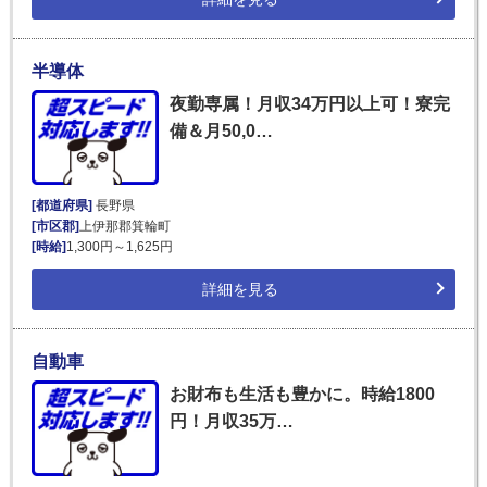
半導体
夜勤専属！月収34万円以上可！寮完
備＆月50,0…
[都道府県]
長野県
[市区郡]
上伊那郡箕輪町
[時給]
1,300円～1,625円
詳細を見る
自動車
お財布も生活も豊かに。時給1800
円！月収35万…