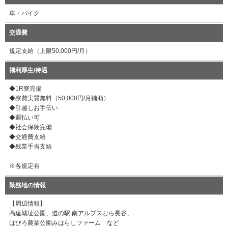
車・バイク
交通費
規定支給（上限50,000円/月）
福利厚生/待遇
◆1R寮完備
◆寮費実質無料（50,000円/月補助）
◆引越しお手伝い
◆週払い可
◆社会保険完備
◆交通費支給
◆残業手当支給
※各規定有
勤務地の情報
【周辺情報】
高遠城址公園、道の駅 南アルプスむら長谷、
はびろ農業公園みはらしファーム など