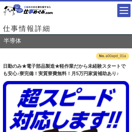
仕事情報詳細
半導体
a00apd_01a
日勤のみ★電子部品製造★軽作業だから未経験スタートで
も安心♪寮完備！実質寮費無料！月5万円家賃補助あり♪