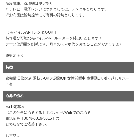
※冷蔵庫、洗濯機は規定あり。
※テレビ、電子レンジにつきましては、レンタルとなります。
※お布団は給与控除にて有料の貸与となります。
【 モバイルWi-FiレンタルOK 】
持ち運び可能なモバイルWi-Fiルーターを貸出いたします！
データ使用量を削減でき、月々のスマホ代を抑えることができますよ♪
※規定あり
特徴
寮完備 日勤のみ 週払いOK 未経験OK 女性活躍中 車通勤OK 引っ越しサポー
ト有
応募の流れ
≪(1)応募≫
【この仕事に応募する】ボタンからWEBでのご応募
電話応募【0078-6019-5015】の
どちらかでご応募下さい。
お電話は