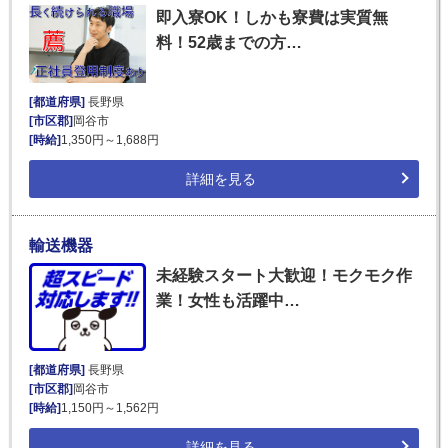
即入寮OK！しかも寮費は実質無
料！52歳までの方…
[都道府県]
長野県
[市区郡]
岡谷市
[時給]
1,350円～1,688円
詳細を見る
輸送機器
未経験スタート大歓迎！モクモク作
業！女性も活躍中…
[都道府県]
長野県
[市区郡]
岡谷市
[時給]
1,150円～1,562円
詳細を見る