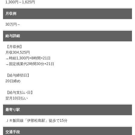
1,300円～1,625円
月収例
30万円～
給与詳細
【月収例】
月収304,525円
→時給1,300円×8時間×21日
→固定残業代2時間30分×21日
【給与締切日】
20日締め
【給与支払い日】
翌月10日払い
最寄り駅
ＪＲ飯田線「伊那松島駅」徒歩で15分
交通手段