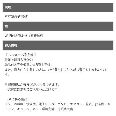
喫煙
不可(敷地内禁煙)
寮
Wi-Fi付き寮あり（寮費無料）
寮の情報
【 ワンルーム寮完備 】
最短で即日入寮OK！
備品付き完全個室の１R寮を完備。
また、遠方からお越しの方は、赴任費として引っ越し費用をお支払いしま
す。
※寮費補助が毎月50,000円分つきます。
実質ほぼ無料でご入居いただけます！
〈 寮にある備品 〉
ＴＶ、冷蔵庫、洗濯機、電子レンジ、コンロ、エアコン、照明、お布団、カ
ーテン、キッチン、ネット環境完備、冷暖房完備