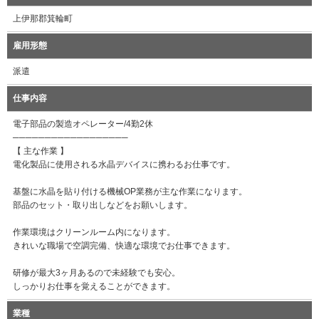
上伊那郡箕輪町
雇用形態
派遣
仕事内容
電子部品の製造オペレーター/4勤2休
──────────────────
【 主な作業 】
電化製品に使用される水晶デバイスに携わるお仕事です。
基盤に水晶を貼り付ける機械OP業務が主な作業になります。
部品のセット・取り出しなどをお願いします。
作業環境はクリーンルーム内になります。
きれいな職場で空調完備、快適な環境でお仕事できます。
研修が最大3ヶ月あるので未経験でも安心。
しっかりお仕事を覚えることができます。
業種