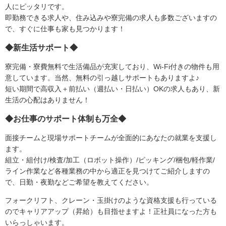
人にピッタリです。
即勤務できる求人や、住み込みや寮完備の求人も多数ございますの
で、すぐに仕事も家も見つかります！
◆新生活サポート◆
寮完備・寮費無料で生活備品が充実しており、Wi-Fi付きの物件も用
意しています。当然、無料の引っ越しサポートもありますよ♪
短い期間で高収入＋前払い（週払い・日払い）OKの求人もあり、新
生活の心配はありません！
◆お仕事のサポート体制も万全◆
面接チームと現場サポートチームが全面的にあなたの就業を支援し
ます。
組立・組付け/検査/加工（ロボット操作）/ピッキング/梱包/軽作業/
ライン作業など各種業務の中から適正を見つけてご紹介しますの
で、日勤・夜勤などご希望を教えてください。
フォークリフト、クレーン・玉掛けのような資格支援も行っている
のでキャリアアップ（昇給）も目指せますよ！正社員になった方も
いらっしゃいます。