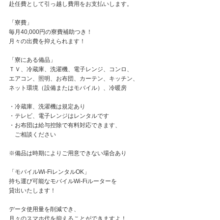
赴任費として引っ越し費用をお支払いします。
「寮費」
毎月40,000円の寮費補助つき！
月々の出費を抑えられます！
「寮にある備品」
ＴＶ、冷蔵庫、洗濯機、電子レンジ、コンロ、
エアコン、照明、お布団、カーテン、キッチン、
ネット環境（設備またはモバイル）、冷暖房
・冷蔵庫、洗濯機は規定あり
・テレビ、電子レンジはレンタルです
・お布団は給与控除で有料対応できます、
ご相談ください
※備品は時期によりご用意できない場合あり
「モバイルWi-FiレンタルOK」
持ち運び可能なモバイルWi-Fiルーターを
貸出いたします！
データ使用量を削減でき、
月々のスマホ代を抑えることができますよ！