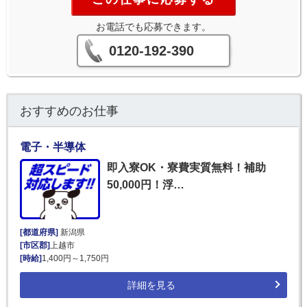
お電話でも応募できます。
0120-192-390
おすすめのお仕事
電子・半導体
即入寮OK・寮費実質無料！補助
50,000円！浮…
[都道府県]
新潟県
[市区郡]
上越市
[時給]
1,400円～1,750円
詳細を見る