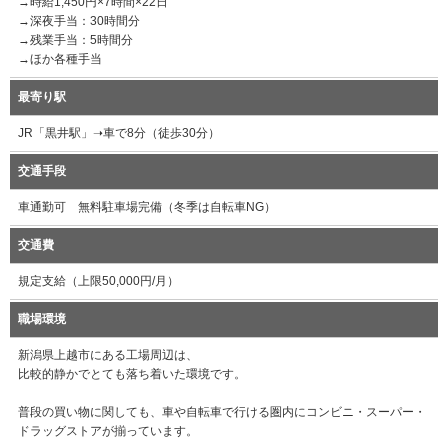
→時給1,450円×7時間×22日
→深夜手当：30時間分
→残業手当：5時間分
→ほか各種手当
最寄り駅
JR「黒井駅」➝車で8分（徒歩30分）
交通手段
車通勤可 無料駐車場完備（冬季は自転車NG）
交通費
規定支給（上限50,000円/月）
職場環境
新潟県上越市にある工場周辺は、
比較的静かでとても落ち着いた環境です。
普段の買い物に関しても、車や自転車で行ける圏内にコンビニ・スーパー・
ドラッグストアが揃っています。