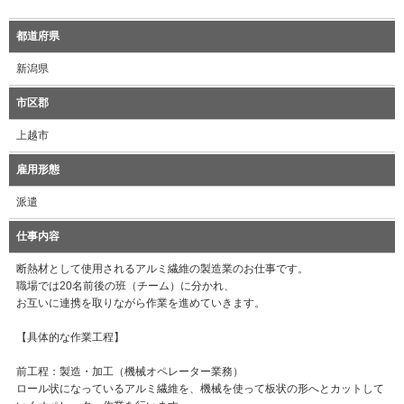
都道府県
新潟県
市区郡
上越市
雇用形態
派遣
仕事内容
断熱材として使用されるアルミ繊維の製造業のお仕事です。
職場では20名前後の班（チーム）に分かれ、
お互いに連携を取りながら作業を進めていきます。
【具体的な作業工程】
前工程：製造・加工（機械オペレーター業務）
ロール状になっているアルミ繊維を、機械を使って板状の形へとカットして