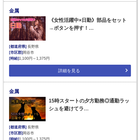
金属
《女性活躍中×日勤》部品をセット
→ボタンを押す！…
[都道府県]
長野県
[市区郡]
岡谷市
[時給]
1,100円～1,375円
詳細を見る
金属
15時スタートの夕方勤務◎通勤ラッ
シュを避けてラ…
[都道府県]
長野県
[市区郡]
岡谷市
[時給]
1,100円～1,375円