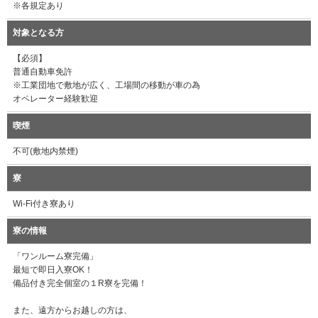
※各規定あり
対象となる方
【必須】
普通自動車免許
※工業団地で敷地が広く、工場間の移動が車の為
オペレーター経験歓迎
喫煙
不可(敷地内禁煙)
寮
Wi-Fi付き寮あり
寮の情報
「ワンルーム寮完備」
最短で即日入寮OK！
備品付き完全個室の１R寮を完備！
また、遠方からお越しの方は、