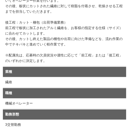
いくオペレーター作業を行います。
その後、板状にカットされた繊維に対して樹脂を付着させ、乾燥させる工程
までを担当していただきます。
後工程：カット・梱包（出荷準備業務）
前工程で板状に加工されたアルミ繊維を、お客様の指定する仕様（サイズ）
に合わせてカットします。
その後、カットし終えた製品の梱包や出荷に向けた準備などを、流れ作業の
中でテキパキと進めていく軽作業です。
※配属先は、応募時の欠員状況や適性に応じて「前工程」または「後工程」
のいずれかに決定します。
業種
繊維
職種
機械オペレーター
勤務形態
3交替勤務