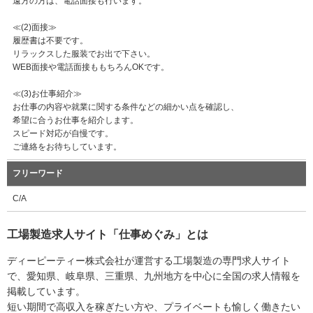
遠方の方は、電話面接も行います。
≪(2)面接≫
履歴書は不要です。
リラックスした服装でお出で下さい。
WEB面接や電話面接ももちろんOKです。
≪(3)お仕事紹介≫
お仕事の内容や就業に関する条件などの細かい点を確認し、
希望に合うお仕事を紹介します。
スピード対応が自慢です。
ご連絡をお待ちしています。
フリーワード
C/A
工場製造求人サイト「仕事めぐみ」とは
ディーピーティー株式会社が運営する工場製造の専門求人サイト
で、愛知県、岐阜県、三重県、九州地方を中心に全国の求人情報を
掲載しています。
短い期間で高収入を稼ぎたい方や、プライベートも愉しく働きたい