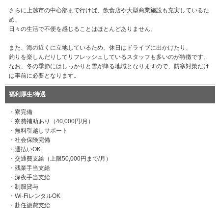
さらに上越市の中心部まで行けば、飲食店や大型商業施設も充実しているた
め、
日々の生活で不便を感じることはほとんどありません。
また、海の近くに立地しているため、休日はドライブに出かけたり、
釣りを楽しんだりしてリフレッシュしているスタッフも多いのが特徴です。
なお、冬の季節にはしっかりと雪が降る地域となりますので、防寒対策だけ
は事前に必要となります。
福利厚生/待遇
・寮完備
・寮費補助あり（40,000円/月）
・無料引越しサポート
・社会保険完備
・週払いOK
・交通費支給（上限50,000円まで/月）
・残業手当支給
・深夜手当支給
・制服貸与
・Wi-FiレンタルOK
・赴任旅費支給