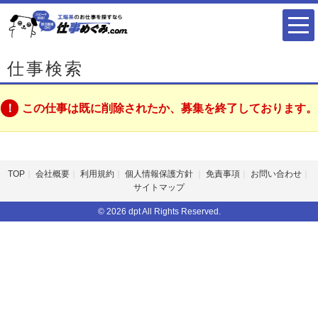
仕事検索
この仕事は既に削除されたか、募集を終了しております。
TOP
会社概要
利用規約
個人情報保護方針
免責事項
お問い合わせ
サイトマップ
© 2026 dpt All Rights Reserved.