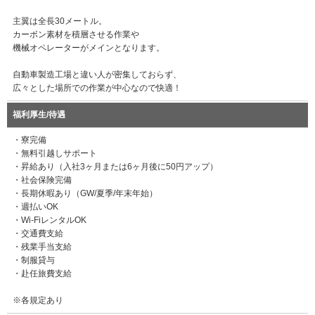
主翼は全長30メートル。
カーボン素材を積層させる作業や
機械オペレーターがメインとなります。
自動車製造工場と違い人が密集しておらず、
広々とした場所での作業が中心なので快適！
福利厚生/待遇
・寮完備
・無料引越しサポート
・昇給あり（入社3ヶ月または6ヶ月後に50円アップ）
・社会保険完備
・長期休暇あり（GW/夏季/年末年始）
・週払いOK
・Wi-FiレンタルOK
・交通費支給
・残業手当支給
・制服貸与
・赴任旅費支給
※各規定あり