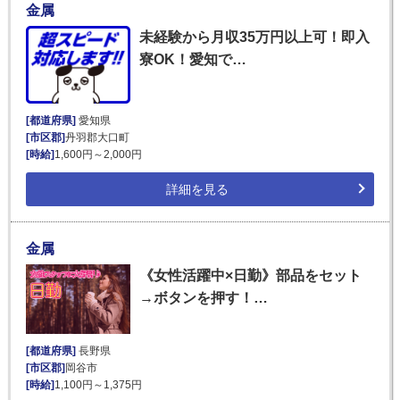
金属
未経験から月収35万円以上可！即入
寮OK！愛知で…
[都道府県]
愛知県
[市区郡]
丹羽郡大口町
[時給]
1,600円～2,000円
詳細を見る
金属
《女性活躍中×日勤》部品をセット
→ボタンを押す！…
[都道府県]
長野県
[市区郡]
岡谷市
[時給]
1,100円～1,375円