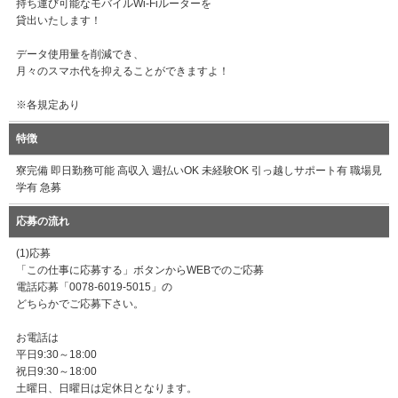
持ち運び可能なモバイルWi-Fiルーターを
貸出いたします！
データ使用量を削減でき、
月々のスマホ代を抑えることができますよ！
※各規定あり
特徴
寮完備 即日勤務可能 高収入 週払いOK 未経験OK 引っ越しサポート有 職場見
学有 急募
応募の流れ
(1)応募
「この仕事に応募する」ボタンからWEBでのご応募
電話応募「0078-6019-5015」の
どちらかでご応募下さい。
お電話は
平日9:30～18:00
祝日9:30～18:00
土曜日、日曜日は定休日となります。