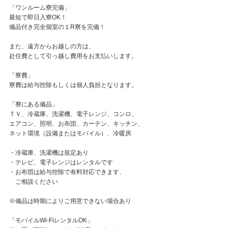
「ワンルーム寮完備」
最短で即日入寮OK！
備品付き完全個室の１R寮を完備！
また、遠方からお越しの方は、
赴任費として引っ越し費用をお支払いします。
「寮費」
寮費は給与控除もしくは個人負担となります。
「寮にある備品」
ＴＶ、冷蔵庫、洗濯機、電子レンジ、コンロ、
エアコン、照明、お布団、カーテン、キッチン、
ネット環境（設備またはモバイル）、冷暖房
・冷蔵庫、洗濯機は規定あり
・テレビ、電子レンジはレンタルです
・お布団は給与控除で有料対応できます、
ご相談ください
※備品は時期によりご用意できない場合あり
「モバイルWi-FiレンタルOK」