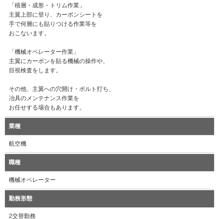
「積層・成形・トリム作業」
主翼上部に登り、カーボンシートを
手で何層にも貼りつける作業等を
おこないます。
「機械オペレーター作業」
主翼にカーボンを貼る機械の操作や、
目視検査をします。
その他、主翼への穴開け・ボルト打ち、
冶具のメンテナンス作業を
お任せする場合もあります。
業種
航空機
職種
機械オペレーター
勤務形態
2交替勤務