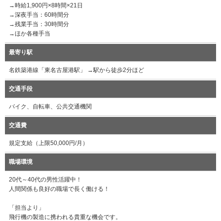
→時給1,900円×8時間×21日
→深夜手当：60時間分
→残業手当：30時間分
→ほか各種手当
最寄り駅
名鉄築港線「東名古屋港駅」 →駅から徒歩2分ほど
交通手段
バイク、自転車、公共交通機関
交通費
規定支給（上限50,000円/月）
職場環境
20代～40代の男性活躍中！
人間関係も良好の職場で長く働ける！
「担当より」
飛行機の製造に携われる貴重な機会です。