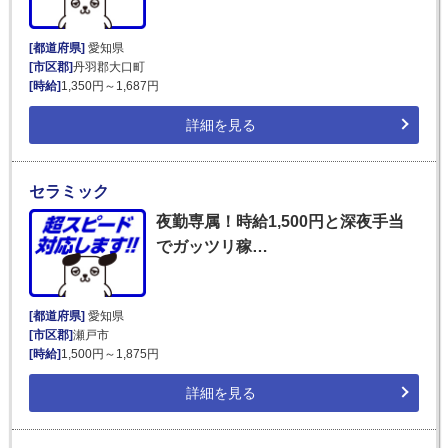
[都道府県]
愛知県
[市区郡]
丹羽郡大口町
[時給]
1,350円～1,687円
詳細を見る
セラミック
夜勤専属！時給1,500円と深夜手当
でガッツリ稼…
[都道府県]
愛知県
[市区郡]
瀬戸市
[時給]
1,500円～1,875円
詳細を見る