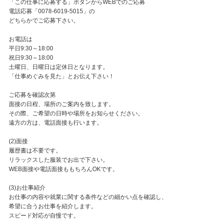
「この仕事に応募する」ボタンからWEBでのご応募
電話応募「0078-6019-5015」の
どちらかでご応募下さい。
お電話は
平日9:30～18:00
祝日9:30～18:00
土曜日、日曜日は定休日となります。
「仕事めぐみを見た」とお伝え下さい！
ご応募を確認次第
面接の日程、場所のご案内を致します。
その際、ご希望の日時や場所をお知らせください。
遠方の方は、電話面接も行います。
(2)面接
履歴書は不要です。
リラックスした服装でお出で下さい。
WEB面接や電話面接ももちろんOKです。
(3)お仕事紹介
お仕事の内容や就業に関する条件などの細かい点を確認し、
希望に合うお仕事を紹介します。
スピード対応が自慢です。