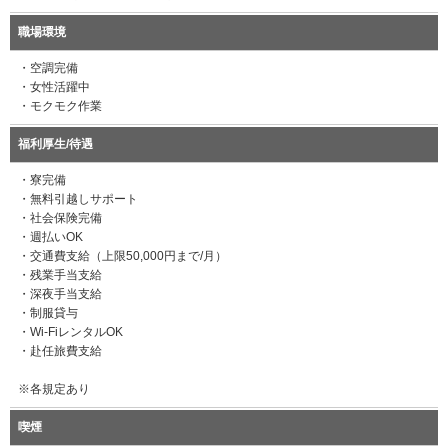
職場環境
・空調完備
・女性活躍中
・モクモク作業
福利厚生/待遇
・寮完備
・無料引越しサポート
・社会保険完備
・週払いOK
・交通費支給（上限50,000円まで/月）
・残業手当支給
・深夜手当支給
・制服貸与
・Wi-FiレンタルOK
・赴任旅費支給
※各規定あり
喫煙