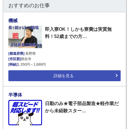
おすすめのお仕事
機械
即入寮OK！しかも寮費は実質無
料！52歳までの方…
[都道府県]
長野県
[市区郡]
岡谷市
[時給]
1,350円～1,688円
詳細を見る
半導体
日勤のみ★電子部品製造★軽作業だ
から未経験スター…