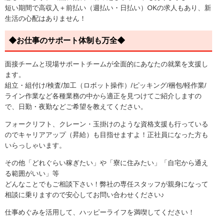
短い期間で高収入＋前払い（週払い・日払い）OKの求人もあり、新
生活の心配はありません！
◆お仕事のサポート体制も万全◆
面接チームと現場サポートチームが全面的にあなたの就業を支援し
ます。
組立・組付け/検査/加工（ロボット操作）/ピッキング/梱包/軽作業/
ライン作業など各種業務の中から適正を見つけてご紹介しますの
で、日勤・夜勤などご希望を教えてください。
フォークリフト、クレーン・玉掛けのような資格支援も行っている
のでキャリアアップ（昇給）も目指せますよ！正社員になった方も
いらっしゃいます。
その他「どれぐらい稼ぎたい」や「寮に住みたい」「自宅から通え
る範囲がいい」等
どんなことでもご相談下さい！弊社の専任スタッフが親身になって
相談に乗りますので安心してお問い合わせください♪
仕事めぐみを活用して、ハッピーライフを満喫してください！