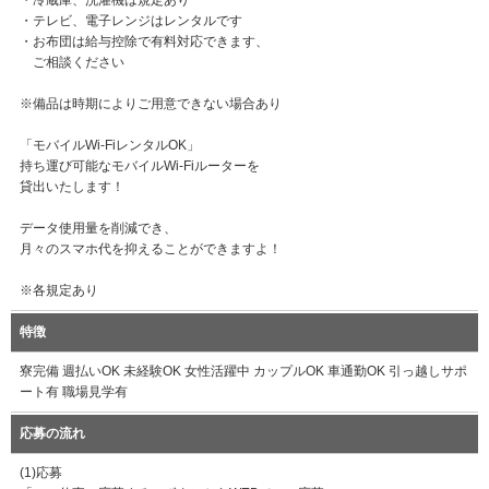
・冷蔵庫、洗濯機は規定あり
・テレビ、電子レンジはレンタルです
・お布団は給与控除で有料対応できます、
ご相談ください
※備品は時期によりご用意できない場合あり
「モバイルWi-FiレンタルOK」
持ち運び可能なモバイルWi-Fiルーターを
貸出いたします！
データ使用量を削減でき、
月々のスマホ代を抑えることができますよ！
※各規定あり
特徴
寮完備 週払いOK 未経験OK 女性活躍中 カップルOK 車通勤OK 引っ越しサポ
ート有 職場見学有
応募の流れ
(1)応募