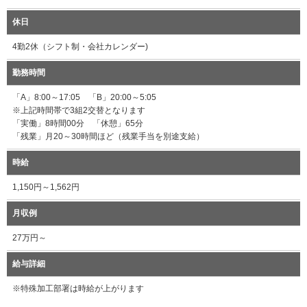
休日
4勤2休（シフト制・会社カレンダー)
勤務時間
「A」8:00～17:05 「B」20:00～5:05
※上記時間帯で3組2交替となります
「実働」8時間00分 「休憩」65分
「残業」月20～30時間ほど（残業手当を別途支給）
時給
1,150円～1,562円
月収例
27万円～
給与詳細
※特殊加工部署は時給が上がります