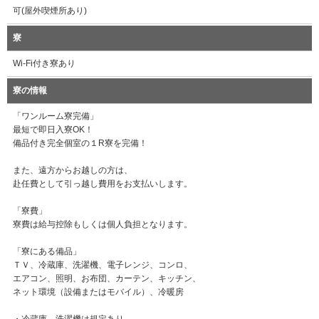
可(屋外喫煙所あり)
寮
Wi-Fi付き寮あり
寮の情報
「ワンルーム寮完備」
最短で即日入寮OK！
備品付き完全個室の１R寮を完備！
また、遠方からお越しの方は、
赴任費として引っ越し費用をお支払いします。
「寮費」
寮費は給与控除もしくは個人負担となります。
「寮にある備品」
ＴＶ、冷蔵庫、洗濯機、電子レンジ、コンロ、
エアコン、照明、お布団、カーテン、キッチン、
ネット環境（設備またはモバイル）、冷暖房