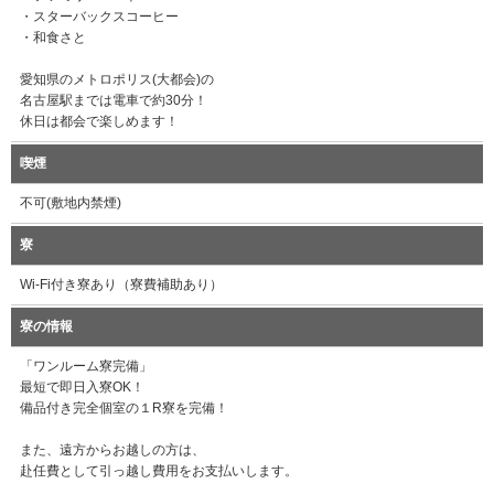
・スターバックスコーヒー
・和食さと
愛知県のメトロポリス(大都会)の
名古屋駅までは電車で約30分！
休日は都会で楽しめます！
喫煙
不可(敷地内禁煙)
寮
Wi-Fi付き寮あり（寮費補助あり）
寮の情報
「ワンルーム寮完備」
最短で即日入寮OK！
備品付き完全個室の１R寮を完備！
また、遠方からお越しの方は、
赴任費として引っ越し費用をお支払いします。