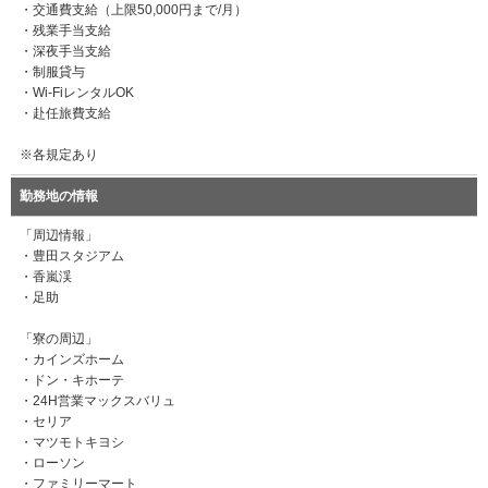
・交通費支給（上限50,000円まで/月）
・残業手当支給
・深夜手当支給
・制服貸与
・Wi-FiレンタルOK
・赴任旅費支給
※各規定あり
勤務地の情報
「周辺情報」
・豊田スタジアム
・香嵐渓
・足助
「寮の周辺」
・カインズホーム
・ドン・キホーテ
・24H営業マックスバリュ
・セリア
・マツモトキヨシ
・ローソン
・ファミリーマート