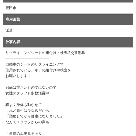
豊田市
雇用形態
派遣
仕事内容
リクライニングシートの組付け・検査/2交替勤務
────────────────
自動車のシートのリクライニングで
使用されている、ギアの組付けや検査を
お願いします！
部品は重たいものではないので
女性スタッフも多数活躍中！
程よく身体も動かせて、
けれど負担は少なめだから、
「勤務してから健康になりました」
なんてスタッフからの声も！
「事前の工場見学あり」