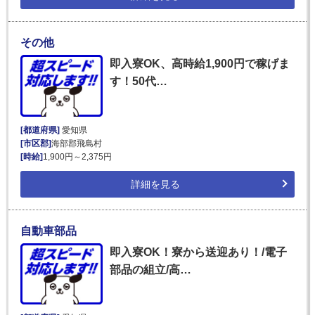
その他
即入寮OK、高時給1,900円で稼げま
す！50代…
[都道府県]
愛知県
[市区郡]
海部郡飛島村
[時給]
1,900円～2,375円
詳細を見る
自動車部品
即入寮OK！寮から送迎あり！/電子
部品の組立/高…