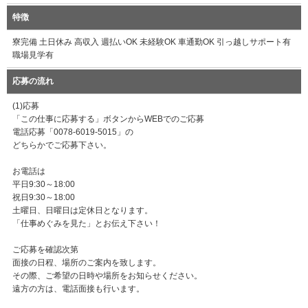
特徴
寮完備 土日休み 高収入 週払いOK 未経験OK 車通勤OK 引っ越しサポート有
職場見学有
応募の流れ
(1)応募
「この仕事に応募する」ボタンからWEBでのご応募
電話応募「0078-6019-5015」の
どちらかでご応募下さい。
お電話は
平日9:30～18:00
祝日9:30～18:00
土曜日、日曜日は定休日となります。
「仕事めぐみを見た」とお伝え下さい！
ご応募を確認次第
面接の日程、場所のご案内を致します。
その際、ご希望の日時や場所をお知らせください。
遠方の方は、電話面接も行います。