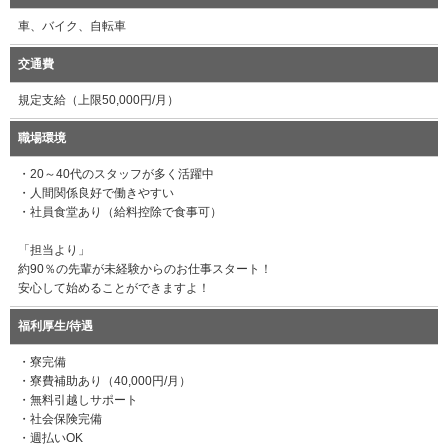
車、バイク、自転車
交通費
規定支給（上限50,000円/月）
職場環境
・20～40代のスタッフが多く活躍中
・人間関係良好で働きやすい
・社員食堂あり（給料控除で食事可）
「担当より」
約90％の先輩が未経験からのお仕事スタート！
安心して始めることができますよ！
福利厚生/待遇
・寮完備
・寮費補助あり（40,000円/月）
・無料引越しサポート
・社会保険完備
・週払いOK