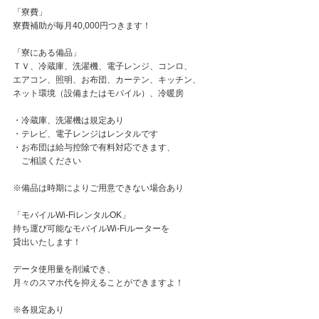
「寮費」
寮費補助が毎月40,000円つきます！
「寮にある備品」
ＴＶ、冷蔵庫、洗濯機、電子レンジ、コンロ、
エアコン、照明、お布団、カーテン、キッチン、
ネット環境（設備またはモバイル）、冷暖房
・冷蔵庫、洗濯機は規定あり
・テレビ、電子レンジはレンタルです
・お布団は給与控除で有料対応できます、
ご相談ください
※備品は時期によりご用意できない場合あり
「モバイルWi-FiレンタルOK」
持ち運び可能なモバイルWi-Fiルーターを
貸出いたします！
データ使用量を削減でき、
月々のスマホ代を抑えることができますよ！
※各規定あり