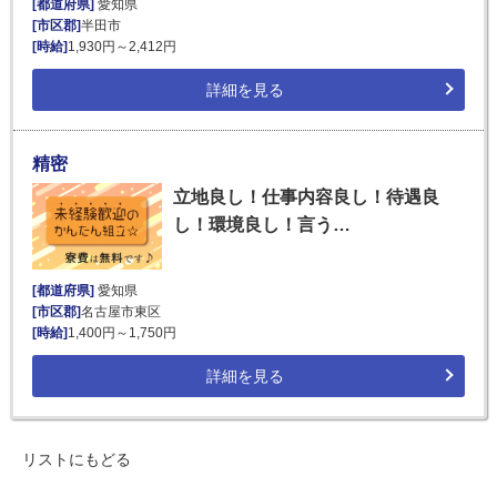
[都道府県]
愛知県
[市区郡]
半田市
[時給]
1,930円～2,412円
詳細を見る
精密
立地良し！仕事内容良し！待遇良
し！環境良し！言う…
[都道府県]
愛知県
[市区郡]
名古屋市東区
[時給]
1,400円～1,750円
詳細を見る
リストにもどる