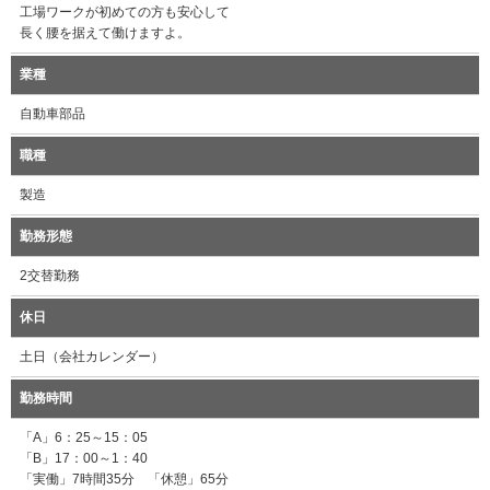
工場ワークが初めての方も安心して
長く腰を据えて働けますよ。
業種
自動車部品
職種
製造
勤務形態
2交替勤務
休日
土日（会社カレンダー）
勤務時間
「A」6：25～15：05
「B」17：00～1：40
「実働」7時間35分 「休憩」65分