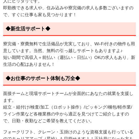
人にピッタリです。
即勤務できる求人や、住み込みや寮完備の求人も多数ございますの
で、すぐに仕事も家も見つかります！
◆新生活サポート◆
寮完備・寮費無料で生活備品が充実しており、Wi-Fi付きの物件も用
意しています。当然、無料の引っ越しサポートもありますよ♪
短い期間で高収入＋前払い（週払い・日払い）OKの求人もあり、新
生活の心配はありません！
◆お仕事のサポート体制も万全◆
面接チームと現場サポートチームが全面的にあなたの就業を支援し
ます。
組立・組付け/検査/加工（ロボット操作）/ピッキング/梱包/軽作業/
ライン作業など各種業務の中から適正を見つけてご紹介しますの
で、日勤・夜勤などご希望を教えてください。
フォークリフト、クレーン・玉掛けのような資格支援も行っている
のでキャリアアップ（昇給）も目指せますよ！正社員になった方も