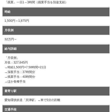
「残業」一日1～3時間（残業手当を別途支給）
時給
1,500円～1,875円
月収例
32万円～
給与詳細
「月収例」
月収：327,645円
→時給1,500円×7.58時間×21日
→深夜手当：37時間分
→残業手当：40時間分
→ほか各種手当
最寄り駅
愛知環状鉄道「貝津駅」→車で5分の距離
交通手段