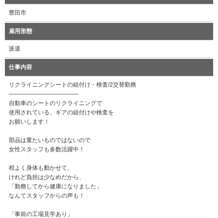
豊田市
雇用形態
派遣
仕事内容
リクライニングシートの組付け・検査/2交替勤務
────────────────
自動車のシートのリクライニングで
使用されている、ギアの組付けや検査を
お願いします！
部品は重たいものではないので
女性スタッフも多数活躍中！
程よく身体も動かせて、
けれど負担は少なめだから、
「勤務してから健康になりました」
なんてスタッフからの声も！
「事前の工場見学あり」