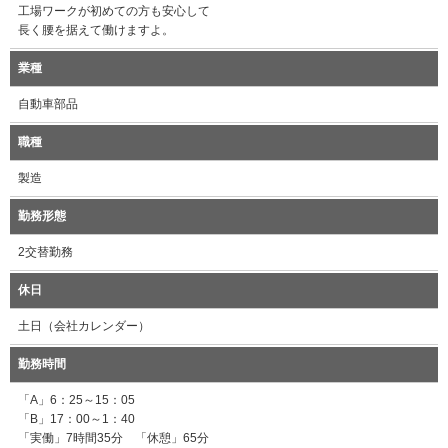
工場ワークが初めての方も安心して
長く腰を据えて働けますよ。
業種
自動車部品
職種
製造
勤務形態
2交替勤務
休日
土日（会社カレンダー）
勤務時間
「A」6：25～15：05
「B」17：00～1：40
「実働」7時間35分 「休憩」65分