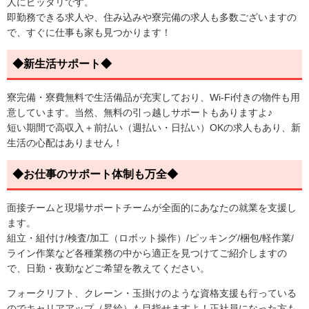
人にピッタリです。
即勤務できる求人や、住み込みや寮完備の求人も多数ございますの
で、すぐに仕事も家も見つかります！
◆新生活サポート◆
寮完備・寮費無料で生活備品が充実しており、Wi-Fi付きの物件も用
意しています。当然、無料の引っ越しサポートもありますよ♪
短い期間で高収入＋前払い（週払い・日払い）OKの求人もあり、新
生活の心配はありません！
◆お仕事のサポート体制も万全◆
面接チームと現場サポートチームが全面的にあなたの就業を支援し
ます。
組立・組付け/検査/加工（ロボット操作）/ピッキング/梱包/軽作業/
ライン作業など各種業務の中から適正を見つけてご紹介しますの
で、日勤・夜勤などご希望を教えてください。
フォークリフト、クレーン・玉掛けのような資格支援も行っている
のでキャリアアップ（昇給）も目指せますよ！正社員になった方も