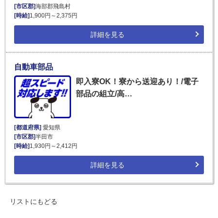
[市区郡]
海部郡飛島村
[時給]
1,900円～2,375円
詳細を見る
自動車部品
即入寮OK！寮から送迎あり！/電子
部品の組立/高…
[都道府県]
愛知県
[市区郡]
半田市
[時給]
1,930円～2,412円
詳細を見る
リストにもどる