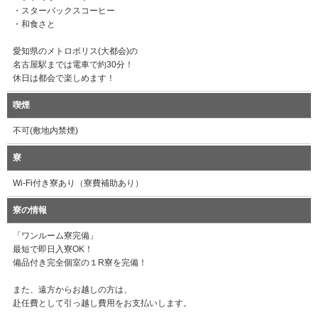
・スターバックスコーヒー
・和食さと
愛知県のメトロポリス(大都会)の
名古屋駅までは電車で約30分！
休日は都会で楽しめます！
喫煙
不可(敷地内禁煙)
寮
Wi-Fi付き寮あり（寮費補助あり）
寮の情報
「ワンルーム寮完備」
最短で即日入寮OK！
備品付き完全個室の１R寮を完備！
また、遠方からお越しの方は、
赴任費として引っ越し費用をお支払いします。