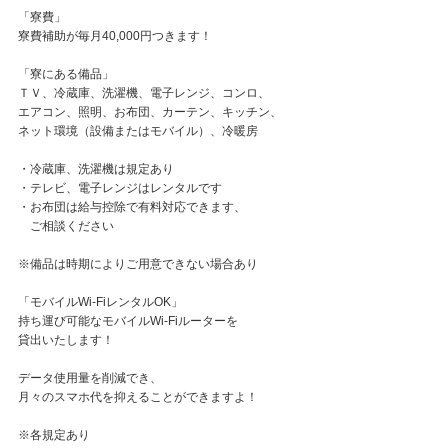
「寮費」
寮費補助が毎月40,000円つきます！
「寮にある備品」
ＴＶ、冷蔵庫、洗濯機、電子レンジ、コンロ、
エアコン、照明、お布団、カーテン、キッチン、
ネット環境（設備またはモバイル）、冷暖房
・冷蔵庫、洗濯機は規定あり
・テレビ、電子レンジはレンタルです
・お布団は給与控除で有料対応できます、
ご相談ください
※備品は時期によりご用意できない場合あり
「モバイルWi-FiレンタルOK」
持ち運び可能なモバイルWi-Fiルーターを
貸出いたします！
データ使用量を削減でき、
月々のスマホ代を抑えることができますよ！
※各規定あり