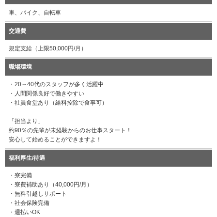
車、バイク、自転車
交通費
規定支給（上限50,000円/月）
職場環境
・20～40代のスタッフが多く活躍中
・人間関係良好で働きやすい
・社員食堂あり（給料控除で食事可）
「担当より」
約90％の先輩が未経験からのお仕事スタート！
安心して始めることができますよ！
福利厚生/待遇
・寮完備
・寮費補助あり（40,000円/月）
・無料引越しサポート
・社会保険完備
・週払いOK