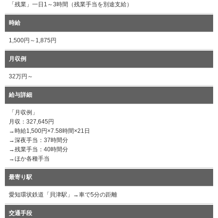
「残業」一日1～3時間（残業手当を別途支給）
時給
1,500円～1,875円
月収例
32万円～
給与詳細
「月収例」
月収：327,645円
→時給1,500円×7.58時間×21日
→深夜手当：37時間分
→残業手当：40時間分
→ほか各種手当
最寄り駅
愛知環状鉄道「貝津駅」→車で5分の距離
交通手段