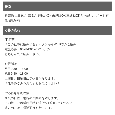
特徴
寮完備 土日休み 高収入 週払いOK 未経験OK 車通勤OK 引っ越しサポート有
職場見学有
応募の流れ
(1)応募
「この仕事に応募する」ボタンからWEBでのご応募
電話応募「0078-6019-5015」の
どちらかでご応募下さい。
お電話は
平日9:30～18:00
祝日9:30～18:00
土曜日、日曜日は定休日となります。
「仕事めぐみを見た」とお伝え下さい！
ご応募を確認次第
面接の日程、場所のご案内を致します。
その際、ご希望の日時や場所をお知らせください。
遠方の方は、電話面接も行います。