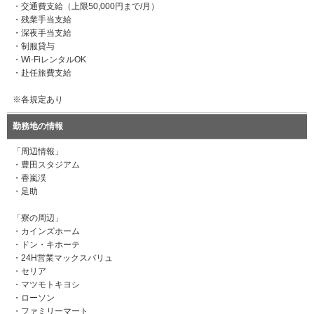
・交通費支給（上限50,000円まで/月）
・残業手当支給
・深夜手当支給
・制服貸与
・Wi-FiレンタルOK
・赴任旅費支給
※各規定あり
勤務地の情報
「周辺情報」
・豊田スタジアム
・香嵐渓
・足助
「寮の周辺」
・カインズホーム
・ドン・キホーテ
・24H営業マックスバリュ
・セリア
・マツモトキヨシ
・ローソン
・ファミリーマート