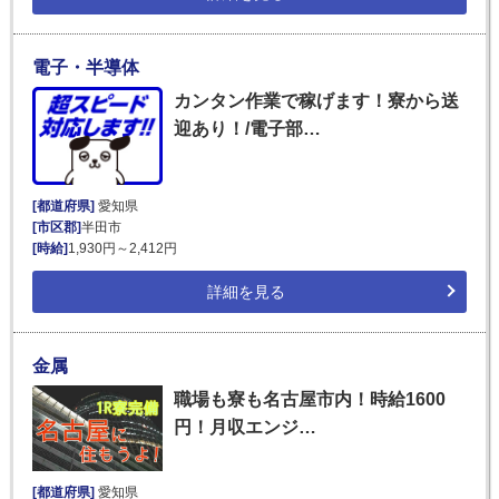
電子・半導体
カンタン作業で稼げます！寮から送
迎あり！/電子部…
[都道府県]
愛知県
[市区郡]
半田市
[時給]
1,930円～2,412円
詳細を見る
金属
職場も寮も名古屋市内！時給1600
円！月収エンジ…
[都道府県]
愛知県