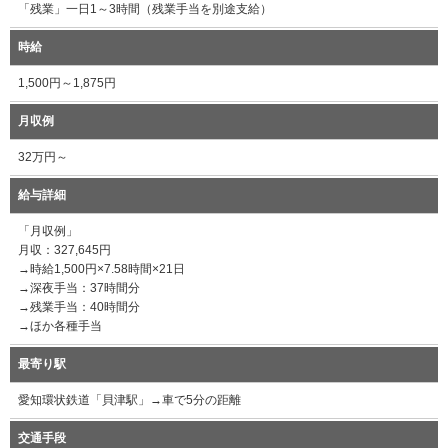
「残業」一日1～3時間（残業手当を別途支給）
時給
1,500円～1,875円
月収例
32万円～
給与詳細
「月収例」
月収：327,645円
→時給1,500円×7.58時間×21日
→深夜手当：37時間分
→残業手当：40時間分
→ほか各種手当
最寄り駅
愛知環状鉄道「貝津駅」→車で5分の距離
交通手段