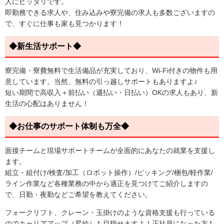
人にピッタリです。
即勤務できる求人や、住み込みや寮完備の求人も多数ございますの
で、すぐに仕事も家も見つかります！
◆新生活サポート◆
寮完備・寮費無料で生活備品が充実しており、Wi-Fi付きの物件も用
意しています。当然、無料の引っ越しサポートもありますよ♪
短い期間で高収入＋前払い（週払い・日払い）OKの求人もあり、新
生活の心配はありません！
◆お仕事のサポート体制も万全◆
面接チームと現場サポートチームが全面的にあなたの就業を支援し
ます。
組立・組付け/検査/加工（ロボット操作）/ピッキング/梱包/軽作業/
ライン作業など各種業務の中から適正を見つけてご紹介しますの
で、日勤・夜勤などご希望を教えてください。
フォークリフト、クレーン・玉掛けのような資格支援も行っている
のでキャリアアップ（昇給）も目指せますよ！正社員になった方も