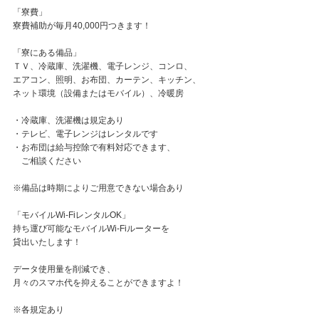
「寮費」
寮費補助が毎月40,000円つきます！
「寮にある備品」
ＴＶ、冷蔵庫、洗濯機、電子レンジ、コンロ、
エアコン、照明、お布団、カーテン、キッチン、
ネット環境（設備またはモバイル）、冷暖房
・冷蔵庫、洗濯機は規定あり
・テレビ、電子レンジはレンタルです
・お布団は給与控除で有料対応できます、
ご相談ください
※備品は時期によりご用意できない場合あり
「モバイルWi-FiレンタルOK」
持ち運び可能なモバイルWi-Fiルーターを
貸出いたします！
データ使用量を削減でき、
月々のスマホ代を抑えることができますよ！
※各規定あり