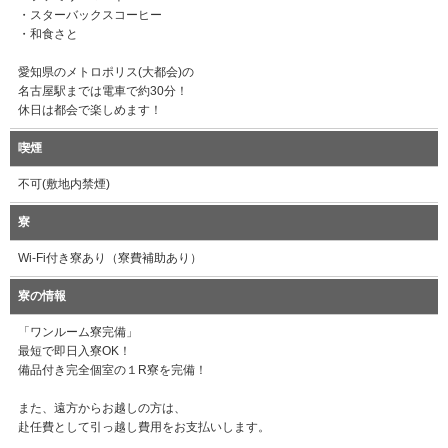
・スターバックスコーヒー
・和食さと
愛知県のメトロポリス(大都会)の
名古屋駅までは電車で約30分！
休日は都会で楽しめます！
喫煙
不可(敷地内禁煙)
寮
Wi-Fi付き寮あり（寮費補助あり）
寮の情報
「ワンルーム寮完備」
最短で即日入寮OK！
備品付き完全個室の１R寮を完備！
また、遠方からお越しの方は、
赴任費として引っ越し費用をお支払いします。