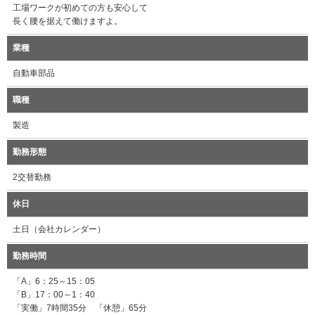
工場ワークが初めての方も安心して
長く腰を据えて働けますよ。
業種
自動車部品
職種
製造
勤務形態
2交替勤務
休日
土日（会社カレンダー）
勤務時間
「A」6：25～15：05
「B」17：00～1：40
「実働」7時間35分 「休憩」65分