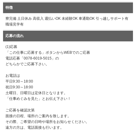
特徴
寮完備 土日休み 高収入 週払いOK 未経験OK 車通勤OK 引っ越しサポート有
職場見学有
応募の流れ
(1)応募
「この仕事に応募する」ボタンからWEBでのご応募
電話応募「0078-6019-5015」の
どちらかでご応募下さい。
お電話は
平日9:30～18:00
祝日9:30～18:00
土曜日、日曜日は定休日となります。
「仕事めぐみを見た」とお伝え下さい！
ご応募を確認次第
面接の日程、場所のご案内を致します。
その際、ご希望の日時や場所をお知らせください。
遠方の方は、電話面接も行います。