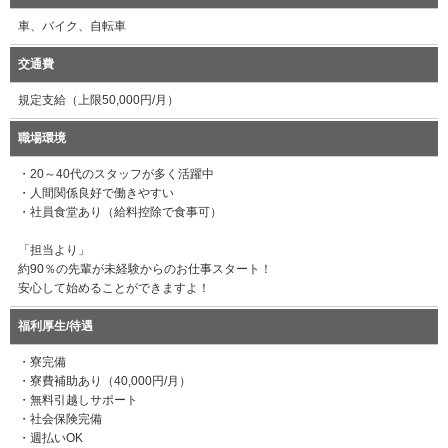
車、バイク、自転車
交通費
規定支給（上限50,000円/月）
職場環境
・20～40代のスタッフが多く活躍中
・人間関係良好で働きやすい
・社員食堂あり（給料控除で食事可）
「担当より」
約90％の先輩が未経験からのお仕事スタート！
安心して始めることができますよ！
福利厚生/待遇
・寮完備
・寮費補助あり（40,000円/月）
・無料引越しサポート
・社会保険完備
・週払いOK