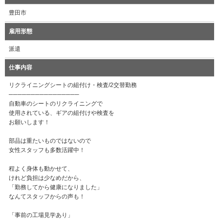
豊田市
雇用形態
派遣
仕事内容
リクライニングシートの組付け・検査/2交替勤務
────────────────
自動車のシートのリクライニングで
使用されている、ギアの組付けや検査を
お願いします！
部品は重たいものではないので
女性スタッフも多数活躍中！
程よく身体も動かせて、
けれど負担は少なめだから、
「勤務してから健康になりました」
なんてスタッフからの声も！
「事前の工場見学あり」