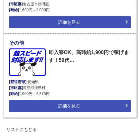
[市区郡]
名古屋市熱田区
[時給]
1,600円～2,000円
詳細を見る
その他
即入寮OK、高時給1,900円で稼げま
す！50代…
[都道府県]
愛知県
[市区郡]
海部郡飛島村
[時給]
1,900円～2,375円
詳細を見る
リストにもどる