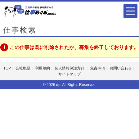
仕事検索
この仕事は既に削除されたか、募集を終了しております。
TOP
会社概要
利用規約
個人情報保護方針
免責事項
お問い合わせ
サイトマップ
© 2026 dpt All Rights Reserved.