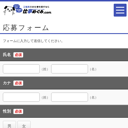
応募フォーム
フォームに入力して送信してください。
氏名
必須
（姓）
（名）
カナ
必須
（姓）
（名）
性別
必須
男
女