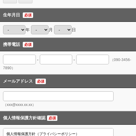
生年月日
必須
年
月
日
携帯電話
必須
-
-
（090-3456-
7890）
メールアドレス
必須
（xxx@xxxx.xx.xx）
個人情報保護方針確認
必須