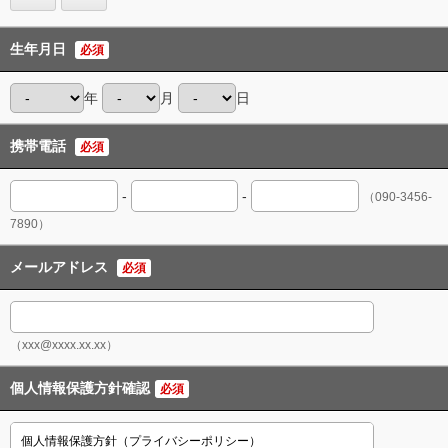
生年月日
必須
年
月
日
携帯電話
必須
-
-
（090-3456-
7890）
メールアドレス
必須
（xxx@xxxx.xx.xx）
個人情報保護方針確認
必須