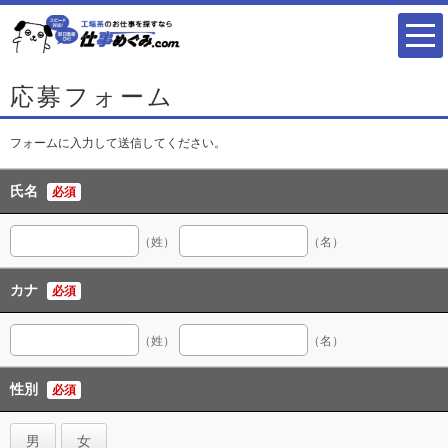
応募フォーム
フォームに入力して送信してください。
氏名
必須
（姓）
（名）
カナ
必須
（姓）
（名）
性別
必須
男
女