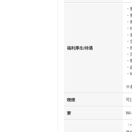
・
・
・
・
・
・
・
福利厚生/待遇
・
・
・
・W
※
可
喫煙
W
寮
「