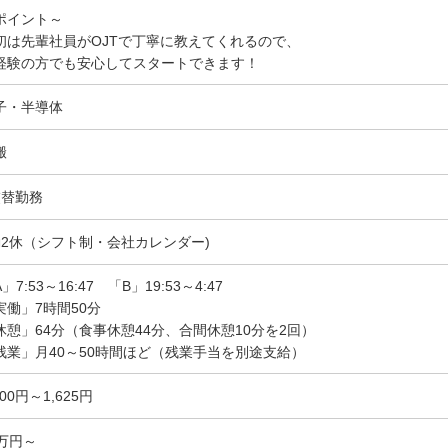
ポイント～
初は先輩社員がOJTで丁寧に教えてくれるので、
経験の方でも安心してスタートできます！
子・半導体
搬
交替勤務
勤2休（シフト制・会社カレンダー)
」7:53～16:47 「B」19:53～4:47
実働」7時間50分
休憩」64分（食事休憩44分、合間休憩10分を2回）
残業」月40～50時間ほど（残業手当を別途支給）
300円～1,625円
8万円～