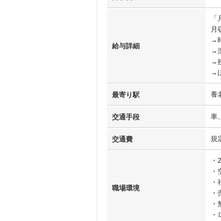
「
月収
→時
給与詳細
→
→
→
養
最寄り駅
車
交通手段
規
交通費
・
・
・
職場環境
・
・
・