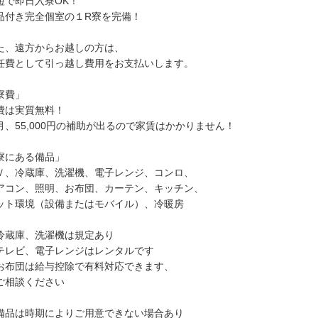
短で即日入寮OK！
品付き完全個室の１R寮を完備！
た、遠方からお越しの方は、
任費として引っ越し費用をお支払いします。
寮費」
費は実質無料！
月、55,000円の補助が出るので家賃はかかりません！
寮にある備品」
Ｖ、冷蔵庫、洗濯機、電子レンジ、コンロ、
アコン、照明、お布団、カーテン、キッチン、
ット環境（設備またはモバイル）、冷暖房
冷蔵庫、洗濯機は規定あり
テレビ、電子レンジはレンタルです
お布団は給与控除で有料対応できます、
相談ください
備品は時期によりご用意できない場合あり