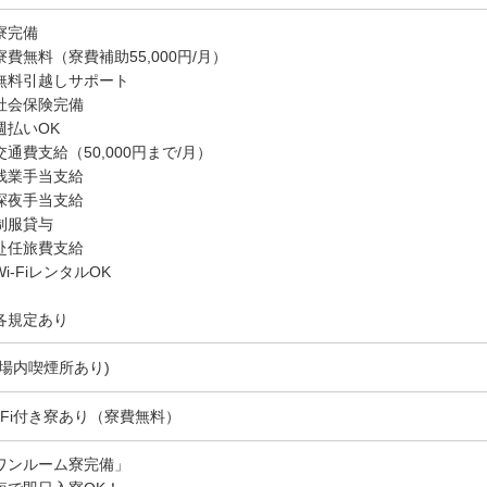
寮完備
寮費無料（寮費補助55,000円/月）
無料引越しサポート
社会保険完備
週払いOK
交通費支給（50,000円まで/月）
残業手当支給
深夜手当支給
制服貸与
赴任旅費支給
i-FiレンタルOK
各規定あり
(場内喫煙所あり)
i-Fi付き寮あり（寮費無料）
ワンルーム寮完備」