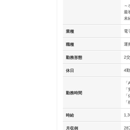
～
最
未
電
業種
運
職種
2
勤務形態
4
休日
「A
「
勤務時間
「
「
1,
時給
2
月収例