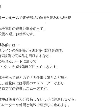
遣
リーンルームで電子部品の運搬/4勤2休の2交替
──────────────────
品を電動の運搬台車を使って、
設備へ運ぶお仕事です。
具体的には～
造ラインのA設備からB設備へ製品を運び、
はC設備で完成品を回収するなど、
められたルートに沿って
サイクルで10設備ほど回っていきます。
車を使って運ぶので「力仕事はほとんど無く」
た、建物内には専用のエレベーターがあり、
フロア間の運搬もスムーズです。
業中は設備や人と接触しないように注意しながら、
ペレーターや仲間と無線で連携して進めます。