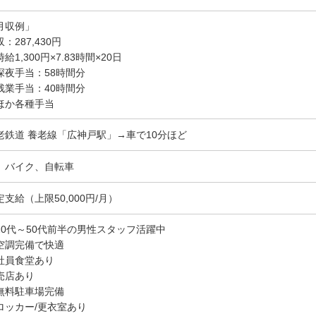
月収例」
：287,430円
給1,300円×7.83時間×20日
深夜手当：58時間分
残業手当：40時間分
ほか各種手当
老鉄道 養老線「広神戸駅」→車で10分ほど
、バイク、自転車
定支給（上限50,000円/月）
20代～50代前半の男性スタッフ活躍中
空調完備で快適
社員食堂あり
売店あり
無料駐車場完備
ロッカー/更衣室あり