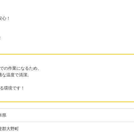
安心！
！
での作業になるため、
適な温度で清潔。
る環境です！
阜県
斐郡大野町