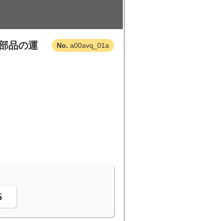
部品の運
a00avq_01a
。
5