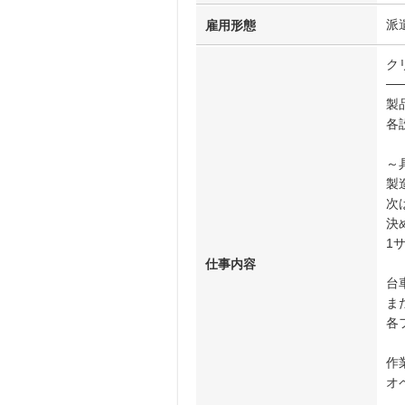
派
雇用形態
ク
──
製
各
～
製
次
決
1
仕事内容
台
ま
各
作
オ