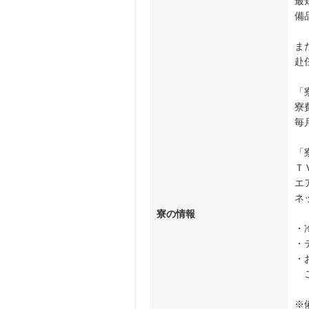
最
備
ま
赴
「
寮
毎
「
Ｔ
エ
ネ
寮の情報
・
・
・
ご
※